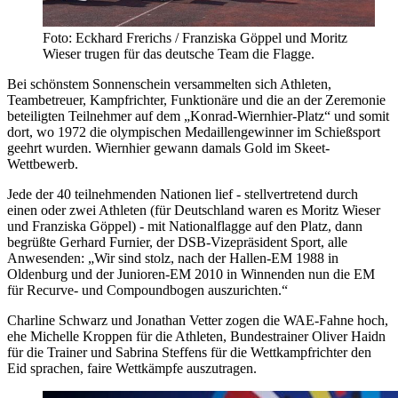
Foto: Eckhard Frerichs / Franziska Göppel und Moritz
Wieser trugen für das deutsche Team die Flagge.
Bei schönstem Sonnenschein versammelten sich Athleten,
Teambetreuer, Kampfrichter, Funktionäre und die an der Zeremonie
beteiligten Teilnehmer auf dem „Konrad-Wiernhier-Platz“ und somit
dort, wo 1972 die olympischen Medaillengewinner im Schießsport
geehrt wurden. Wiernhier gewann damals Gold im Skeet-
Wettbewerb.
Jede der 40 teilnehmenden Nationen lief - stellvertretend durch
einen oder zwei Athleten (für Deutschland waren es Moritz Wieser
und Franziska Göppel) - mit Nationalflagge auf den Platz, dann
begrüßte Gerhard Furnier, der DSB-Vizepräsident Sport, alle
Anwesenden: „Wir sind stolz, nach der Hallen-EM 1988 in
Oldenburg und der Junioren-EM 2010 in Winnenden nun die EM
für Recurve- und Compoundbogen auszurichten.“
Charline Schwarz und Jonathan Vetter zogen die WAE-Fahne hoch,
ehe Michelle Kroppen für die Athleten, Bundestrainer Oliver Haidn
für die Trainer und Sabrina Steffens für die Wettkampfrichter den
Eid sprachen, faire Wettkämpfe auszutragen.