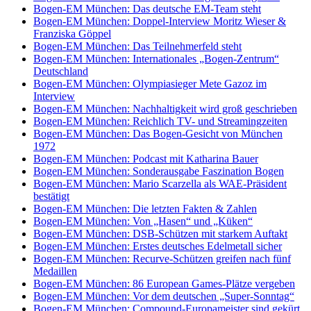
Bogen-EM München: Das deutsche EM-Team steht
Bogen-EM München: Doppel-Interview Moritz Wieser &
Franziska Göppel
Bogen-EM München: Das Teilnehmerfeld steht
Bogen-EM München: Internationales „Bogen-Zentrum“
Deutschland
Bogen-EM München: Olympiasieger Mete Gazoz im
Interview
Bogen-EM München: Nachhaltigkeit wird groß geschrieben
Bogen-EM München: Reichlich TV- und Streamingzeiten
Bogen-EM München: Das Bogen-Gesicht von München
1972
Bogen-EM München: Podcast mit Katharina Bauer
Bogen-EM München: Sonderausgabe Faszination Bogen
Bogen-EM München: Mario Scarzella als WAE-Präsident
bestätigt
Bogen-EM München: Die letzten Fakten & Zahlen
Bogen-EM München: Von „Hasen“ und „Küken“
Bogen-EM München: DSB-Schützen mit starkem Auftakt
Bogen-EM München: Erstes deutsches Edelmetall sicher
Bogen-EM München: Recurve-Schützen greifen nach fünf
Medaillen
Bogen-EM München: 86 European Games-Plätze vergeben
Bogen-EM München: Vor dem deutschen „Super-Sonntag“
Bogen-EM München: Compound-Europameister sind gekürt