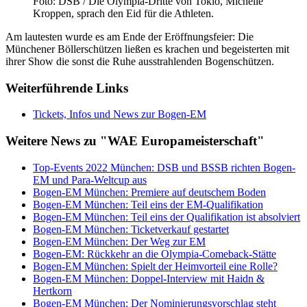
Foto: DSB / Die Olympia-Dritte von Tokio, Michelle
Kroppen, sprach den Eid für die Athleten.
Am lautesten wurde es am Ende der Eröffnungsfeier: Die
Münchener Böllerschützen ließen es krachen und begeisterten mit
ihrer Show die sonst die Ruhe ausstrahlenden Bogenschützen.
Weiterführende Links
Tickets, Infos und News zur Bogen-EM
Weitere News zu "WAE Europameisterschaft"
Top-Events 2022 München: DSB und BSSB richten Bogen-
EM und Para-Weltcup aus
Bogen-EM München: Premiere auf deutschem Boden
Bogen-EM München: Teil eins der EM-Qualifikation
Bogen-EM München: Teil eins der Qualifikation ist absolviert
Bogen-EM München: Ticketverkauf gestartet
Bogen-EM München: Der Weg zur EM
Bogen-EM: Rückkehr an die Olympia-Comeback-Stätte
Bogen-EM München: Spielt der Heimvorteil eine Rolle?
Bogen-EM München: Doppel-Interview mit Haidn &
Hertkorn
Bogen-EM München: Der Nominierungsvorschlag steht