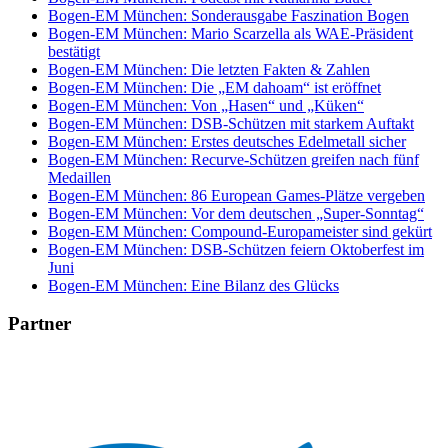
Bogen-EM München: Sonderausgabe Faszination Bogen
Bogen-EM München: Mario Scarzella als WAE-Präsident
bestätigt
Bogen-EM München: Die letzten Fakten & Zahlen
Bogen-EM München: Die „EM dahoam“ ist eröffnet
Bogen-EM München: Von „Hasen“ und „Küken“
Bogen-EM München: DSB-Schützen mit starkem Auftakt
Bogen-EM München: Erstes deutsches Edelmetall sicher
Bogen-EM München: Recurve-Schützen greifen nach fünf
Medaillen
Bogen-EM München: 86 European Games-Plätze vergeben
Bogen-EM München: Vor dem deutschen „Super-Sonntag“
Bogen-EM München: Compound-Europameister sind gekürt
Bogen-EM München: DSB-Schützen feiern Oktoberfest im
Juni
Bogen-EM München: Eine Bilanz des Glücks
Partner