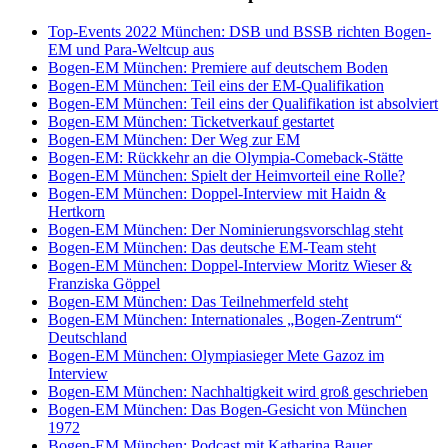
Top-Events 2022 München: DSB und BSSB richten Bogen-
EM und Para-Weltcup aus
Bogen-EM München: Premiere auf deutschem Boden
Bogen-EM München: Teil eins der EM-Qualifikation
Bogen-EM München: Teil eins der Qualifikation ist absolviert
Bogen-EM München: Ticketverkauf gestartet
Bogen-EM München: Der Weg zur EM
Bogen-EM: Rückkehr an die Olympia-Comeback-Stätte
Bogen-EM München: Spielt der Heimvorteil eine Rolle?
Bogen-EM München: Doppel-Interview mit Haidn &
Hertkorn
Bogen-EM München: Der Nominierungsvorschlag steht
Bogen-EM München: Das deutsche EM-Team steht
Bogen-EM München: Doppel-Interview Moritz Wieser &
Franziska Göppel
Bogen-EM München: Das Teilnehmerfeld steht
Bogen-EM München: Internationales „Bogen-Zentrum“
Deutschland
Bogen-EM München: Olympiasieger Mete Gazoz im
Interview
Bogen-EM München: Nachhaltigkeit wird groß geschrieben
Bogen-EM München: Das Bogen-Gesicht von München
1972
Bogen-EM München: Podcast mit Katharina Bauer