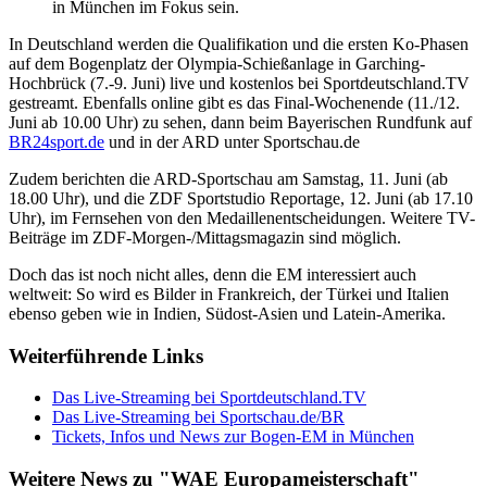
in München im Fokus sein.
In Deutschland werden die Qualifikation und die ersten Ko-Phasen
auf dem Bogenplatz der Olympia-Schießanlage in Garching-
Hochbrück (7.-9. Juni) live und kostenlos bei Sportdeutschland.TV
gestreamt. Ebenfalls online gibt es das Final-Wochenende (11./12.
Juni ab 10.00 Uhr) zu sehen, dann beim Bayerischen Rundfunk auf
BR24sport.de
und in der ARD unter Sportschau.de
Zudem berichten die ARD-Sportschau am Samstag, 11. Juni (ab
18.00 Uhr), und die ZDF Sportstudio Reportage, 12. Juni (ab 17.10
Uhr), im Fernsehen von den Medaillenentscheidungen. Weitere TV-
Beiträge im ZDF-Morgen-/Mittagsmagazin sind möglich.
Doch das ist noch nicht alles, denn die EM interessiert auch
weltweit: So wird es Bilder in Frankreich, der Türkei und Italien
ebenso geben wie in Indien, Südost-Asien und Latein-Amerika.
Weiterführende Links
Das Live-Streaming bei Sportdeutschland.TV
Das Live-Streaming bei Sportschau.de/BR
Tickets, Infos und News zur Bogen-EM in München
Weitere News zu "WAE Europameisterschaft"