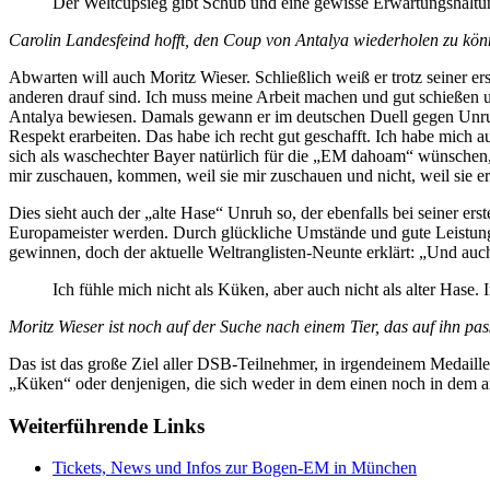
Der Weltcupsieg gibt Schub und eine gewisse Erwartungshaltun
Carolin Landesfeind hofft, den Coup von Antalya wiederholen zu kön
Abwarten will auch Moritz Wieser. Schließlich weiß er trotz seiner e
anderen drauf sind. Ich muss meine Arbeit machen und gut schießen
Antalya bewiesen. Damals gewann er im deutschen Duell gegen Unruh 
Respekt erarbeiten. Das habe ich recht gut geschafft. Ich habe mich a
sich als waschechter Bayer natürlich für die „EM dahoam“ wünschen, d
mir zuschauen, kommen, weil sie mir zuschauen und nicht, weil sie e
Dies sieht auch der „alte Hase“ Unruh so, der ebenfalls bei seiner 
Europameister werden. Durch glückliche Umstände und gute Leistunge
gewinnen, doch der aktuelle Weltranglisten-Neunte erklärt: „Und auc
Ich fühle mich nicht als Küken, aber auch nicht als alter Hase
Moritz Wieser ist noch auf der Suche nach einem Tier, das auf ihn pas
Das ist das große Ziel aller DSB-Teilnehmer, in irgendeinem Medai
„Küken“ oder denjenigen, die sich weder in dem einen noch in dem an
Weiterführende Links
Tickets, News und Infos zur Bogen-EM in München