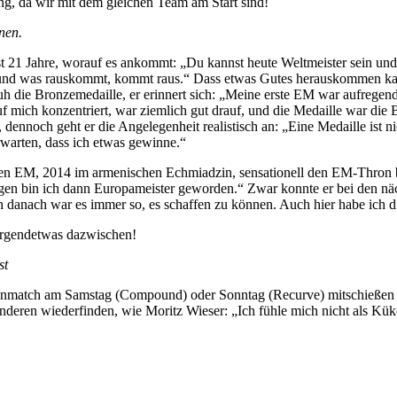
g, da wir mit dem gleichen Team am Start sind!
nen.
rst 21 Jahre, worauf es ankommt: „Du kannst heute Weltmeister sein un
 und was rauskommt, kommt raus.“ Dass etwas Gutes herauskommen kann
die Bronzemedaille, er erinnert sich: „Meine erste EM war aufregend.
uf mich konzentriert, war ziemlich gut drauf, und die Medaille war die
ennoch geht er die Angelegenheit realistisch an: „Eine Medaille ist n
rwarten, dass ich etwas gewinne.“
ersten EM, 2014 im armenischen Echmiadzin, sensationell den EM-Thron 
n bin ich dann Europameister geworden.“ Zwar konnte er bei den näch
h danach war es immer so, es schaffen zu können. Auch hier habe ich 
. Irgendetwas dazwischen!
st
llenmatch am Samstag (Compound) oder Sonntag (Recurve) mitschießen 
deren wiederfinden, wie Moritz Wieser: „Ich fühle mich nicht als Küke