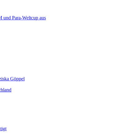
 und Para-Weltcup aus
ziska Göppel
chland
tigt