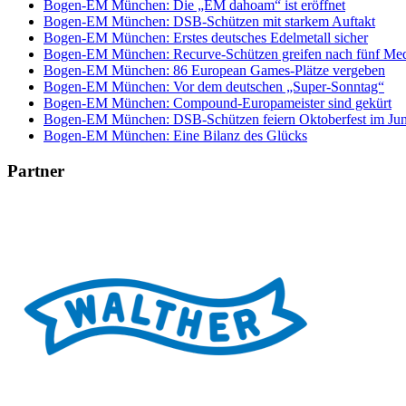
Bogen-EM München: Die „EM dahoam“ ist eröffnet
Bogen-EM München: DSB-Schützen mit starkem Auftakt
Bogen-EM München: Erstes deutsches Edelmetall sicher
Bogen-EM München: Recurve-Schützen greifen nach fünf Med
Bogen-EM München: 86 European Games-Plätze vergeben
Bogen-EM München: Vor dem deutschen „Super-Sonntag“
Bogen-EM München: Compound-Europameister sind gekürt
Bogen-EM München: DSB-Schützen feiern Oktoberfest im Jun
Bogen-EM München: Eine Bilanz des Glücks
Partner