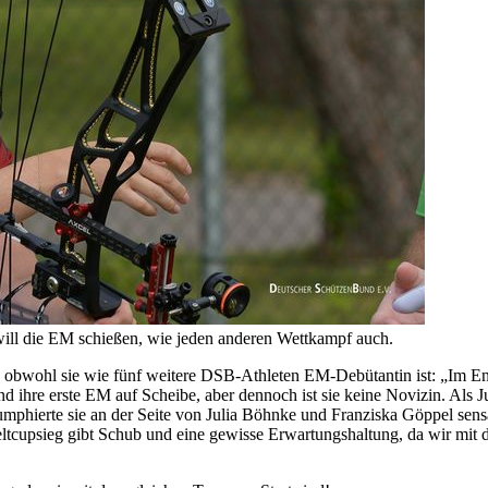
will die EM schießen, wie jeden anderen Wettkampf auch.
bwohl sie wie fünf weitere DSB-Athleten EM-Debütantin ist: „Im Endef
ihre erste EM auf Scheibe, aber dennoch ist sie keine Novizin. Als Ju
phierte sie an der Seite von Julia Böhnke und Franziska Göppel sensat
tcupsieg gibt Schub und eine gewisse Erwartungshaltung, da wir mit 