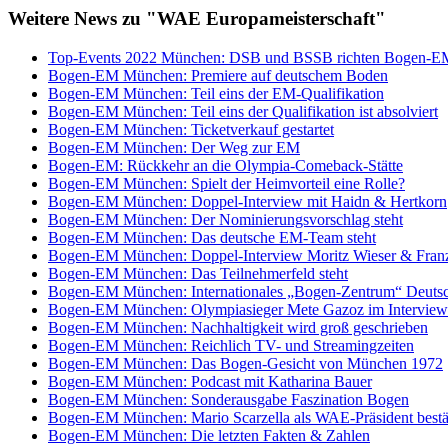
Weitere News zu "WAE Europameisterschaft"
Top-Events 2022 München: DSB und BSSB richten Bogen-EM
Bogen-EM München: Premiere auf deutschem Boden
Bogen-EM München: Teil eins der EM-Qualifikation
Bogen-EM München: Teil eins der Qualifikation ist absolviert
Bogen-EM München: Ticketverkauf gestartet
Bogen-EM München: Der Weg zur EM
Bogen-EM: Rückkehr an die Olympia-Comeback-Stätte
Bogen-EM München: Spielt der Heimvorteil eine Rolle?
Bogen-EM München: Doppel-Interview mit Haidn & Hertkorn
Bogen-EM München: Der Nominierungsvorschlag steht
Bogen-EM München: Das deutsche EM-Team steht
Bogen-EM München: Doppel-Interview Moritz Wieser & Fran
Bogen-EM München: Das Teilnehmerfeld steht
Bogen-EM München: Internationales „Bogen-Zentrum“ Deuts
Bogen-EM München: Olympiasieger Mete Gazoz im Interview
Bogen-EM München: Nachhaltigkeit wird groß geschrieben
Bogen-EM München: Reichlich TV- und Streamingzeiten
Bogen-EM München: Das Bogen-Gesicht von München 1972
Bogen-EM München: Podcast mit Katharina Bauer
Bogen-EM München: Sonderausgabe Faszination Bogen
Bogen-EM München: Mario Scarzella als WAE-Präsident bestä
Bogen-EM München: Die letzten Fakten & Zahlen