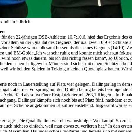
imilian Ulbrich.
ten
os für den 22-jährigen DSB-Athleten: 10,7:10,6, hieß das Ergebnis des
r vor allem an der Qualität des Gegners, der u.a. zwei 10,9-er Schüss
einer Schüsse waren allesamt besser als die seines Gegners (14:10). 
eg und EM-Gold: „Ich war sehr ruhig und konnte mich sehr gut fokuss
und wird noch etwas dauern, bis ich das richtig fassen kann“, so Ulbr
 deutschen Luftgewehr-Männer sind sicher mit einem Schützen bei den
ns, weil wir bei den Spielen in Tokio gar keinen Quotenplatz hatten. Wir
erie noch in Lauerstellung auf Platz vier gelegen, Dallinger lag in dem
abgab, aber der Vorsprung auf den Dritten betrug bereits beruhigende 2
s Achterfeld als souveräner Erstplatzierter mit 263,1 Ringen. „Im Final
chgang. Dallinger kämpfte sich noch bis auf Platz fünf, nachdem er 
 auf der Scheibe angekommen ist zufriedenstellend. Insgesamt war es e
 wie er sagt: „Die Qualifikation war ein wahnsinniger Wettkampf. So zu 
 auch nicht so einfach, weil man etwas zu verlieren hat.“ In den ersten
 Auch Maximilian Dallinger schoss großartig und lieferte sich mit sei