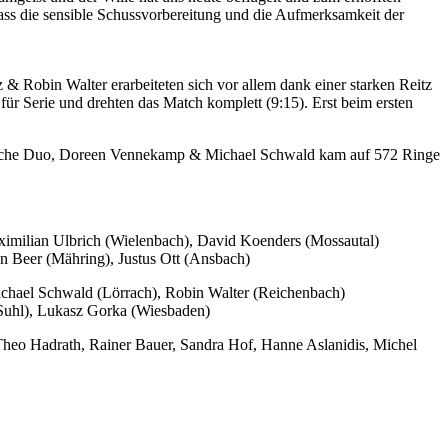
dass die sensible Schussvorbereitung und die Aufmerksamkeit der
 & Robin Walter erarbeiteten sich vor allem dank einer starken Reitz
für Serie und drehten das Match komplett (9:15). Erst beim ersten
 deutsche Duo, Doreen Vennekamp & Michael Schwald kam auf 572 Ringe
aximilian Ulbrich (Wielenbach), David Koenders (Mossautal)
n Beer (Mähring), Justus Ott (Ansbach)
ichael Schwald (Lörrach), Robin Walter (Reichenbach)
(Suhl), Lukasz Gorka (Wiesbaden)
heo Hadrath, Rainer Bauer, Sandra Hof, Hanne Aslanidis, Michel