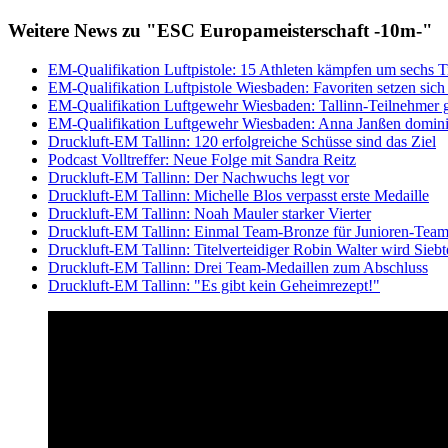
Weitere News zu "ESC Europameisterschaft -10m-"
EM-Qualifikation Luftpistole: 15 Athleten kämpfen um sechs T
EM-Qualifikation Luftpistole Wiesbaden: Favoriten setzen sich
EM-Qualifikation Luftgewehr Wiesbaden: Tallinn-Teilnehmer 
EM-Qualifikation Luftgewehr Wiesbaden: Anna Janßen domini
Druckluft-EM Tallinn: 120 erfolgreiche Schüsse sind das Ziel
Podcast Volltreffer: Neue Folge mit Sandra Reitz
Druckluft-EM Tallinn: Der Nachwuchs legt vor
Druckluft-EM Tallinn: Michelle Blos verpasst erste Medaille
Druckluft-EM Tallinn: Noah Mauler starker Vierter
Druckluft-EM Tallinn: Einmal Team-Bronze für Junioren-Tea
Druckluft-EM Tallinn: Titelverteidiger Robin Walter wird Siebt
Druckluft-EM Tallinn: Drei Team-Medaillen zum Abschluss
Druckluft-EM Tallinn: "Es gibt kein Geheimrezept!"