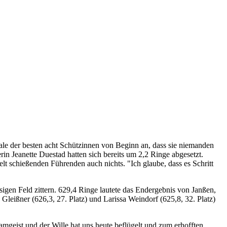
ale der besten acht Schützinnen von Beginn an, dass sie niemanden
in Jeanette Duestad hatten sich bereits um 2,2 Ringe abgesetzt.
lt schießenden Führenden auch nichts. "Ich glaube, dass es Schritt
igen Feld zittern. 629,4 Ringe lautete das Endergebnis von Janßen,
Gleißner (626,3, 27. Platz) und Larissa Weindorf (625,8, 32. Platz)
geist und der Wille hat uns heute beflügelt und zum erhofften