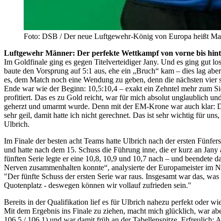
Foto: DSB / Der neue Luftgewehr-König von Europa heißt Max
Luftgewehr Männer: Der perfekte Wettkampf von vorne bis hin
Im Goldfinale ging es gegen Titelverteidiger Jany. Und es ging gut l
baute den Vorsprung auf 5:1 aus, ehe ein „Bruch“ kam – dies lag abe
es, dem Match noch eine Wendung zu geben, denn die nächsten vier s
Ende war wie der Beginn: 10,5:10,4 – exakt ein Zehntel mehr zum Si
profitiert. Das es zu Gold reicht, war für mich absolut unglaublich 
geherzt und umarmt wurde. Denn mit der EM-Krone war auch klar: Die
sehr geil, damit hatte ich nicht gerechnet. Das ist sehr wichtig für u
Ulbrich.
Im Finale der besten acht Teams hatte Ulbrich nach der ersten Fünfers
und hatte nach dem 15. Schuss die Führung inne, die er kurz an Jany 
fünften Serie legte er eine 10,8, 10,9 und 10,7 nach – und beendete da
Nerven zusammenhalten konnte“, analysierte der Europameister im Na
"Der fünfte Schuss der ersten Serie war raus. Insgesamt war das, was
Quotenplatz - deswegen können wir vollauf zufrieden sein."
Bereits in der Qualifikation lief es für Ulbrich nahezu perfekt oder
Mit dem Ergebnis ins Finale zu ziehen, macht mich glücklich, war aber
106,5 / 106,1) und war damit früh an der Tabellenspitze. Erfreulich: