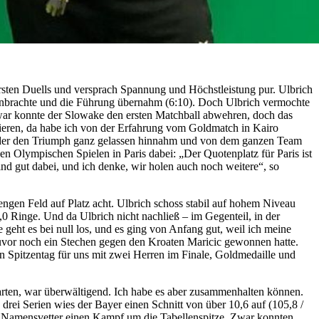
 ersten Duells und versprach Spannung und Höchstleistung pur. Ulbrich
e anbrachte und die Führung übernahm (6:10). Doch Ulbrich vermochte
Zwar konnte der Slowake den ersten Matchball abwehren, doch das
ieren, da habe ich von der Erfahrung vom Goldmatch in Kairo
ich, der den Triumph ganz gelassen hinnahm und von dem ganzen Team
 Olympischen Spielen in Paris dabei: „Der Quotenplatz für Paris ist
 sind gut dabei, und ich denke, wir holen auch noch weitere“, so
 engen Feld auf Platz acht. Ulbrich schoss stabil auf hohem Niveau
,0 Ringe. Und da Ulbrich nicht nachließ – im Gegenteil, in der
e geht es bei null los, und es ging von Anfang gut, weil ich meine
zuvor noch ein Stechen gegen den Kroaten Maricic gewonnen hatte.
in Spitzentag für uns mit zwei Herren im Finale, Goldmedaille und
starten, war überwältigend. Ich habe es aber zusammenhalten können.
 drei Serien wies der Bayer einen Schnitt von über 10,6 auf (105,8 /
nem Namensvetter einen Kampf um die Tabellenspitze. Zwar konnten