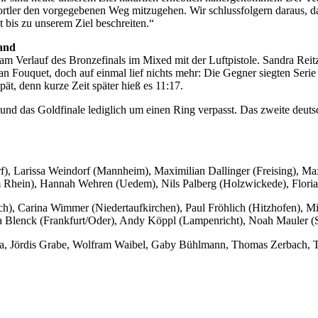
Sportler den vorgegebenen Weg mitzugehen. Wir schlussfolgern daraus, 
 bis zu unserem Ziel beschreiten.“
Hand
am Verlauf des Bronzefinals im Mixed mit der Luftpistole. Sandra Reitz
 Fouquet, doch auf einmal lief nichts mehr: Die Gegner siegten Serie 
t, denn kurze Zeit später hieß es 11:17.
ielt und das Goldfinale lediglich um einen Ring verpasst. Das zweite
rf), Larissa Weindorf (Mannheim), Maximilian Dallinger (Freising), M
m Rhein), Hannah Wehren (Uedem), Nils Palberg (Holzwickede), Floria
h), Carina Wimmer (Niedertaufkirchen), Paul Fröhlich (Hitzhofen), M
nna Blenck (Frankfurt/Oder), Andy Köppl (Lampenricht), Noah Mauler 
la, Jördis Grabe, Wolfram Waibel, Gaby Bühlmann, Thomas Zerbach, T