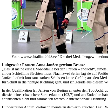
Foto: www.echtallinn2023.ee / Die drei Medaillengewinnerinne
Luftgewehr Frauen: Anna Janßen gewinnt Bronze
„Das ist meine erste EM-Medaille bei den Frauen – endlich!“, atmete
an der Schießlinie fürchten muss. Nach zwei Serien lag sie auf Posit
Janßen lief mit konstant starken Schüssen keine Gefahr, aus den Meda
für Schritt in die richtige Richtung geht, und ich gerade aus diesem
In der Qualifikation lag Janßen von Beginn an unter den Top Acht, d
die sich eine schwächere Serie erlaubte (103,7) und am Ende durchatme
enttäuschten nicht und sammelten wertvolle internationale Erfahrung.
Bundestrainer Achim Veelmann meinte zu dem erfolgreichen Tag: „Wir