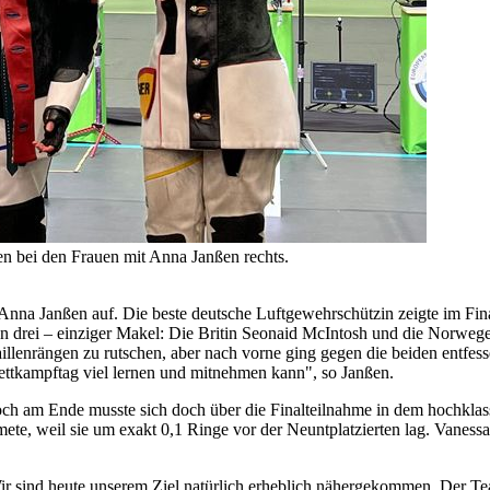
n bei den Frauen mit Anna Janßen rechts.
 Anna Janßen auf. Die beste deutsche Luftgewehrschützin zeigte im Fin
ion drei – einziger Makel: Die Britin Seonaid McIntosh und die Norweger
illenrängen zu rutschen, aber nach vorne ging gegen die beiden entfesse
 Wettkampftag viel lernen und mitnehmen kann", so Janßen.
och am Ende musste sich doch über die Finalteilnahme in dem hochklass
te, weil sie um exakt 0,1 Ringe vor der Neuntplatzierten lag. Vanessa 
 sind heute unserem Ziel natürlich erheblich nähergekommen. Der Team