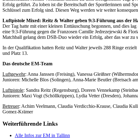
Erfolg geführt. Zu loben ist die Bereitschaft der Sportlerinnen und 
Schlüssel zum Erfolg sind. Diesen Weg werden wir weiter konsequent
Luftpistole Mixed: Reitz & Walter geben 9:3-Führung aus der 
Der Tag hatte mit einer kleinen Enttäuschung begonnen, und dies lag 
eine 9:3-Führung gegen die Franzosen Camille Jedrezejewski & Florian
Matchball gelang dem DSB-Duo wieder ein Erfolg, aber das war zu spä
In der Qualifikation hatten Reitz und Walter jeweils 288 Ringe erz
und Platz 13.
Das deutsche EM-Team
Luftgewehr
: Anna Janssen (Freising), Vanessa Gleißner (Wilhermsdo
Junioren: Michelle Blos (Solingen), Anna-Marie Beutler (Breisach a
Luftpistole
: Sandra Reitz (Regensburg), Doreen Vennekamp (Steinbac
Junioren: Maxi Vogt (Schöllkrippen), Lydia Vetter (Dresden), Joha
Betreuer
: Achim Veelmann, Claudia Verdicchio-Krause, Claudia Kul
Gomez-Krämer
Weiterführende Links
Alle Infos zur EM in Tallinn