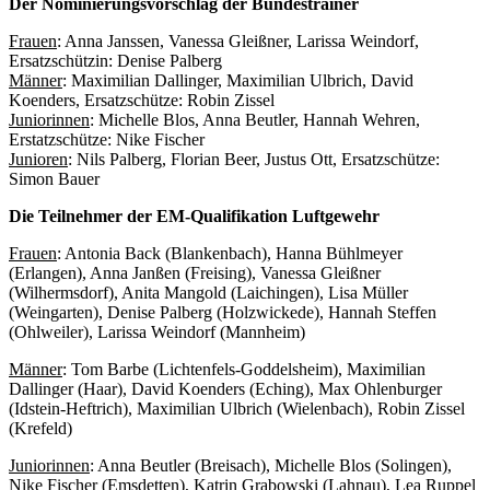
Der Nominierungsvorschlag der Bundestrainer
Frauen
: Anna Janssen, Vanessa Gleißner, Larissa Weindorf,
Ersatzschützin: Denise Palberg
Männer
: Maximilian Dallinger, Maximilian Ulbrich, David
Koenders, Ersatzschütze: Robin Zissel
Juniorinnen
: Michelle Blos, Anna Beutler, Hannah Wehren,
Erstatzschütze: Nike Fischer
Junioren
: Nils Palberg, Florian Beer, Justus Ott, Ersatzschütze:
Simon Bauer
Die Teilnehmer der EM-Qualifikation Luftgewehr
Frauen
: Antonia Back (Blankenbach), Hanna Bühlmeyer
(Erlangen), Anna Janßen (Freising), Vanessa Gleißner
(Wilhermsdorf), Anita Mangold (Laichingen), Lisa Müller
(Weingarten), Denise Palberg (Holzwickede), Hannah Steffen
(Ohlweiler), Larissa Weindorf (Mannheim)
Männer
: Tom Barbe (Lichtenfels-Goddelsheim), Maximilian
Dallinger (Haar), David Koenders (Eching), Max Ohlenburger
(Idstein-Heftrich), Maximilian Ulbrich (Wielenbach), Robin Zissel
(Krefeld)
Juniorinnen
: Anna Beutler (Breisach), Michelle Blos (Solingen),
Nike Fischer (Emsdetten), Katrin Grabowski (Lahnau), Lea Ruppel