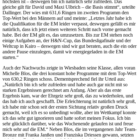
höchsten ist – deswegen bin ich natürlich sehr zufrieden. Das
gleiche gilt für David und Maxi Ulbrich – die Basis stimmt“, urteilte
Dallinger. Der wies mit 631,6 Ringen im zweiten Programm den
Top-Wert bei den Männern auf und meinte: „Letztes Jahr habe ich
die Qualifikation für die EM leider verpasst, deswegen gefällt es mir
natürlich, dass ich jetzt einen weiteren Schritt nach vorne gemacht
habe. Bei der EM gilt es, das umzusetzen. Bis zur EM stehen noch
einige Aufgaben an, der H&N-Cup, das Bundesligafinale und der
Weltcup in Kairo – deswegen sind wir gut beraten, auch die ein oder
andere Pause einzulegen, damit wir energiegeladen in die EM
starten.“
Auch der Nachwuchs zeigte in Wiesbaden seine Klasse, allen voran
Michelle Blos, die drei konstant hohe Programme mit dem Top-Wert
von 630,2 Ringen schoss. Dementsprechend fiel ihr Urteil aus:
„Natürlich bin ich sehr zufrieden und habe auch gar nicht mit so
starken Ergebnissen gerechnet am Anfang. Aber als das erste
Ergebnis kam, war der Ehrgeiz sehr groß, das zu wiederholen, und
das hab ich auch geschafft. Die Erleichterung ist natürlich sehr groß,
ich habe mir schon seit der ersten Sichtung relativ großen Druck
gemacht, weil ich es so unbedingt wollte, aber im Wettkampf konnte
ich das sehr gut ignorieren und hatte sofort meinen Fokus. Ich bin
sehr glücklich darüber, wie das Wochenende gelaufen ist und freue
mich sehr auf die EM.“ Neben Blos, die im vergangenen Jahr Team-
Bronze mit Franka Janßen und Franziska Driessen gewann, setzten