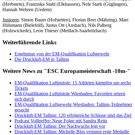
(Herbstein), Franziska Stahl (Elkhausen), Nele Stark (Güglingen),
Hannah Wehren (Uedem)
Junioren
: Simon Bauer (Hofstetten), Florian Beer (Mähring), Marc
Hülsmann (Bielefeld), Justus Ott (Ansbach), Nils Palberg
(Holzwickede), Leon Thieser (Mettlach-Saarhölzbach)
Weiterführende Links
Ergebnisse von der EM-Qualifikation Luftgewehr
Die Druckluft-EM in Tallinn
Weitere News zu "ESC Europameisterschaft -10m-"
EM-Qualifikation Luftpistole: 15 Athleten kämpfen um sechs
Tickets
EM-Qualifikation Luftpistole Wiesbaden: Favoriten setzen
sich durch
EM-Qualifikation Luftgewehr Wiesbaden: Tallinn-Teilnehmer
gesucht
Druckluft-EM Tallinn: 120 erfolgreiche Schüsse sind das Ziel
Podcast Volltreffer: Neue Folge mit Sandra Reitz
Druckluft-EM Tallinn: Der Nachwuchs legt vor
Druckluft-EM Tallinn: Michelle Blos verpasst erste Medaille