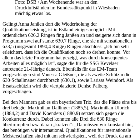
Foto: DSB / Am Wochenende war an den
Druckluftständen im Bundesstützpunkt in Wiesbaden
mächtig etwas los.
Gelingt Anna Janßen dort die Wiederholung der
Qualifikationsleistung, ist in Estland einiges möglich: Mit
ordentlichen 626,2 Ringen fing Janßen an und steigerte sich dann in
Programm zwei auf starke 630,7 Ringe, ehe sie mit sensationellen
633,5 (insgesamt 1890,4 Ringe) Ringen abschloss: „Ich bin sehr
erleichtert, dass ich die Qualifikation noch so drehen konnte. Vor
allem das letzte Programm hat gezeigt, was durch konsequentes
Arbeiten alles möglich ist“, sagte die für die SSG Kevelaer
antretende 21-Jährige danach. Ebenfalls für das EM-Team
vorgeschlagen sind Vanessa Gleißner, die als zweite Schützin die
630-Schallmauer durchbrach (630,1), sowie Larissa Weindorf. Als
Ersatzschützin wird die viertplatzierte Denise Palberg
vorgeschlagen.
Bei den Männern gab es ein bayerisches Trio, das die Plätze eins bis
drei belegte: Maximilian Dallinger (1885,5), Maximilian Ulbrich
(1884,2) und David Koenders (1880,9) setzten sich gegen die
Konkurrenz durch. Dabei konnten alle Drei die 630 Ringe
übertrumpfen bzw. daran „kratzen“: „Da müssen wir konstant hin,
das benötigen wir international. Qualifikationen für internationale
Meisterschaften sind mit am schwierigsten, weil der Druck da am