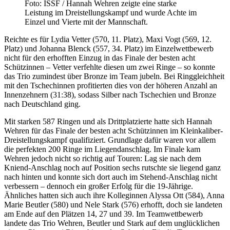
Foto: ISSF / Hannah Wehren zeigte eine starke
Leistung im Dreistellungskampf und wurde Achte im
Einzel und Vierte mit der Mannschaft.
Reichte es für Lydia Vetter (570, 11. Platz), Maxi Vogt (569, 12.
Platz) und Johanna Blenck (557, 34. Platz) im Einzelwettbewerb
nicht für den erhofften Einzug in das Finale der besten acht
Schützinnen – Vetter verfehlte diesen um zwei Ringe – so konnte
das Trio zumindest über Bronze im Team jubeln. Bei Ringgleichheit
mit den Tschechinnen profitierten dies von der höheren Anzahl an
Innenzehnern (31:38), sodass Silber nach Tschechien und Bronze
nach Deutschland ging.
Mit starken 587 Ringen und als Drittplatzierte hatte sich Hannah
Wehren für das Finale der besten acht Schützinnen im Kleinkaliber-
Dreistellungskampf qualifiziert. Grundlage dafür waren vor allem
die perfekten 200 Ringe im Liegendanschlag. Im Finale kam
Wehren jedoch nicht so richtig auf Touren: Lag sie nach dem
Kniend-Anschlag noch auf Position sechs rutschte sie liegend ganz
nach hinten und konnte sich dort auch im Stehend-Anschlag nicht
verbessern – dennoch ein großer Erfolg für die 19-Jährige.
Ähnliches hatten sich auch ihre Kolleginnen Alyssa Ott (584), Anna
Marie Beutler (580) und Nele Stark (576) erhofft, doch sie landeten
am Ende auf den Plätzen 14, 27 und 39. Im Teamwettbewerb
landete das Trio Wehren, Beutler und Stark auf dem unglücklichen