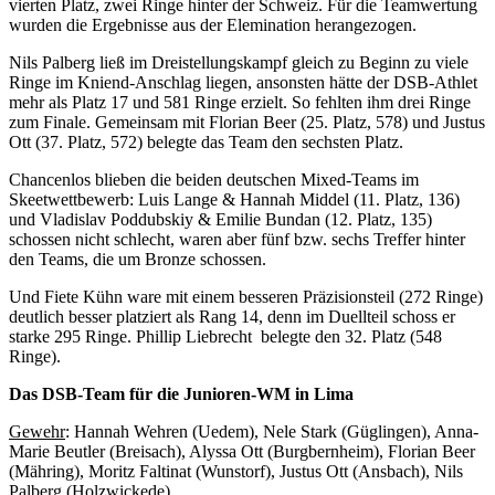
vierten Platz, zwei Ringe hinter der Schweiz. Für die Teamwertung
wurden die Ergebnisse aus der Elemination herangezogen.
Nils Palberg ließ im Dreistellungskampf gleich zu Beginn zu viele
Ringe im Kniend-Anschlag liegen, ansonsten hätte der DSB-Athlet
mehr als Platz 17 und 581 Ringe erzielt. So fehlten ihm drei Ringe
zum Finale. Gemeinsam mit Florian Beer (25. Platz, 578) und Justus
Ott (37. Platz, 572) belegte das Team den sechsten Platz.
Chancenlos blieben die beiden deutschen Mixed-Teams im
Skeetwettbewerb: Luis Lange & Hannah Middel (11. Platz, 136)
und Vladislav Poddubskiy & Emilie Bundan (12. Platz, 135)
schossen nicht schlecht, waren aber fünf bzw. sechs Treffer hinter
den Teams, die um Bronze schossen.
Und Fiete Kühn ware mit einem besseren Präzisionsteil (272 Ringe)
deutlich besser platziert als Rang 14, denn im Duellteil schoss er
starke 295 Ringe. Phillip Liebrecht belegte den 32. Platz (548
Ringe).
Das DSB-Team für die Junioren-WM in Lima
Gewehr
: Hannah Wehren (Uedem), Nele Stark (Güglingen), Anna-
Marie Beutler (Breisach), Alyssa Ott (Burgbernheim), Florian Beer
(Mähring), Moritz Faltinat (Wunstorf), Justus Ott (Ansbach), Nils
Palberg (Holzwickede)