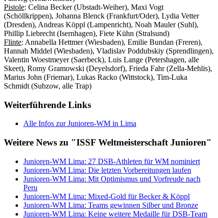
Pistole
: Celina Becker (Ubstadt-Weiher), Maxi Vogt
(Schöllkrippen), Johanna Blenck (Frankfurt/Oder), Lydia Vetter
(Dresden), Andreas Köppl (Lampenricht), Noah Mauler (Suhl),
Phillip Liebrecht (Isernhagen), Fiete Kühn (Stralsund)
Flinte
: Annabella Hettmer (Wiesbaden), Emilie Bundan (Freren),
Hannah Middel (Wiesbaden), Vladislav Poddubskiy (Sprendlingen),
Valentin Woestmeyer (Saerbeck), Luis Lange (Petershagen, alle
Skeet), Romy Gramowski (Deyelsdorf), Frieda Fahr (Zella-Mehlis),
Marius John (Friemar), Lukas Racko (Wittstock), Tim-Luka
Schmidt (Subzow, alle Trap)
Weiterführende Links
Alle Infos zur Junioren-WM in Lima
Weitere News zu "ISSF Weltmeisterschaft Junioren"
Junioren-WM Lima: 27 DSB-Athleten für WM nominiert
Junioren-WM Lima: Die letzten Vorbereitungen laufen
Junioren-WM Lima: Mit Optimismus und Vorfreude nach
Peru
Junioren-WM Lima: Mixed-Gold für Becker & Köppl
Junioren-WM Lima: Teams gewinnen Silber und Bronze
Junioren-WM Lima: Keine weitere Medaille für DSB-Team