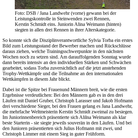
Foto: DSB / Jana Landwehr (vorne) gewann bei der
Leistungskontrolle in Steinwenden zwei Rennen,
Kerstin Schmidt eins. Juniorin Alina Weimann (hinten)
siegten in allen drei Rennen in ihrer Alterskategorie.
So konnte sich die Disziplinverantwortliche Sylvia Torba ein erstes
Bild zum Leistungsstand der Bewerber machen und Rückschlüsse
daraus ziehen, welche Trainingsschwerpunkte in den nächsten
Wochen noch zu setzen sind. Am darauffolgenden Sonntag wurde
dann bereits intensiv an den individuellen Stärken und Schwächen
gearbeitet, sodass Torba zuversichtlich auf die jetzt anstehenden
Trophy-Wettkämpfe und die Teilnahme an den internationalen
Wettkämpfen in diesem Jahr blickt.
Dabei ist die Spitze bei Frauenund Männern breit, wie die ersten
Ergebnisse verdeutlichen: Bei den Männern gab es in den drei
Läufen mit Daniel Gruber, Christoph Larasser und Jakob Hofmann
drei verschiedene Sieger, bei den Frauen gelang es Jana Landwehr,
die mehrfache Weltmeisterin Kerstin Schmidt zweimal zu besiegen.
Im Juniorinnenbereich präsentierte sich Alilna Weimann als klar
beste Starterin - sie siegte jeweils souverän in den Läufen. Und bei
den Junioren präsentierten sich Julius Hofmann mit zwei, und
Christoph Limmer mit einem Sieg in guter Frühform.