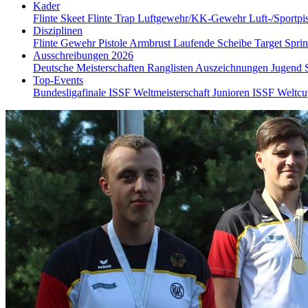
Kader
Flinte Skeet
Flinte Trap
Luftgewehr/KK-Gewehr
Luft-/Sportpi
Disziplinen
Flinte
Gewehr
Pistole
Armbrust
Laufende Scheibe
Target Spri
Ausschreibungen 2026
Deutsche Meisterschaften
Ranglisten
Auszeichnungen
Jugend
Top-Events
Bundesligafinale
ISSF Weltmeisterschaft Junioren
ISSF Weltc