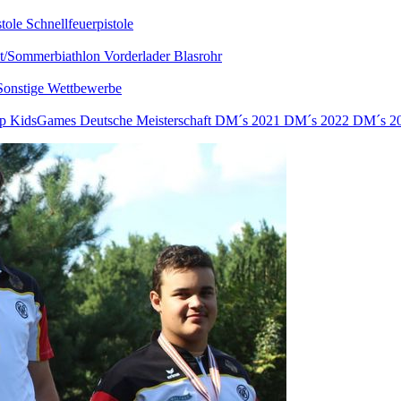
stole
Schnellfeuerpistole
nt/Sommerbiathlon
Vorderlader
Blasrohr
Sonstige Wettbewerbe
up
KidsGames
Deutsche Meisterschaft
DM´s 2021
DM´s 2022
DM´s 2