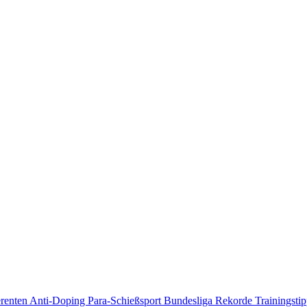
erenten
Anti-Doping
Para-Schießsport
Bundesliga
Rekorde
Trainingsti