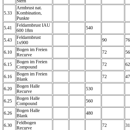
Stern
Armbrust nat.
5.33
Kombination,
Punkte
Feldarmbrust IAU
5.41
540
600 18m
Feldarmbrust
5.43
90
76
1x900
Bogen im Freien
6.10
72
56
Recurve
Bogen im Freien
6.15
72
62
Compound
Bogen im Freien
6.16
72
47
Blank
Bogen Halle
6.20
530
Recurve
Bogen Halle
6.25
560
Compound
Bogen Halle
6.26
480
Blank
Feldbogen
6.30
72
31
Recurve