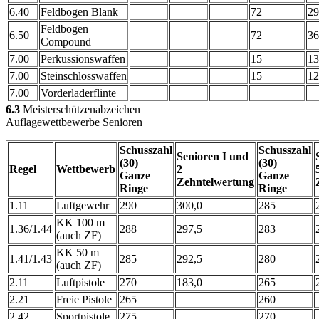
6.40
Feldbogen Blank
72
29
Feldbogen
6.50
72
36
Compound
7.00
Perkussionswaffen
15
13
7.00
Steinschlosswaffen
15
12
7.00
Vorderladerflinte
6.3
Meisterschützenabzeichen
Auflagewettbewerbe Senioren
Schusszahl
Schusszahl
Senioren I und
(30)
(30)
Regel
Wettbewerb
2
Ganze
Ganze
Zehntelwertung
Ringe
Ringe
1.11
Luftgewehr
290
300,0
285
KK 100 m
1.36/1.44
288
297,5
283
(auch ZF)
KK 50 m
1.41/1.43
285
292,5
280
(auch ZF)
2.11
Luftpistole
270
183,0
265
2.21
Freie Pistole
265
260
2.42
Sportpistole
275
270