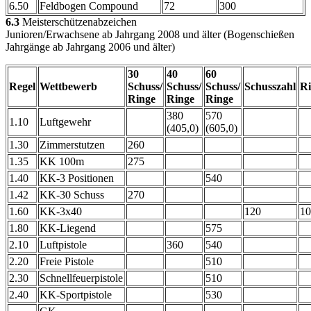
6.50
Feldbogen Compound
72
300
6.3
Meisterschützenabzeichen
Junioren/Erwachsene ab Jahrgang 2008 und älter (Bogenschießen
Jahrgänge ab Jahrgang 2006 und älter)
30
40
60
Regel
Wettbewerb
Schuss/
Schuss/
Schuss/
Schuss
zahl
Ri
Ringe
Ringe
Ringe
380
570
1.10
Luftgewehr
(405,0)
(605,0)
1.30
Zimmerstutzen
260
1.35
KK 100m
275
1.40
KK-3 Positionen
540
1.42
KK-30 Schuss
270
1.60
KK-3x40
120
10
1.80
KK-Liegend
575
2.10
Luftpistole
360
540
2.20
Freie Pistole
510
2.30
Schnellfeuerpistole
510
2.40
KK-Sportpistole
530