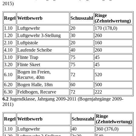
2015)
Ringe
Regel
Wettbewerb
Schusszahl
(Zehntelwertung)
1.10
Luftgewehr
20
170 (178,0)
1.20
Luftgewehr 3-Stellung
30
260
2.10
Luftpistole
20
160
4.10
Laufende Scheibe
40
260
3.10
Flinte Trap
75
45
3.20
Flinte Skeet
75
45
Bogen im Freien,
6.10
72
520
Recurve, 40m
6.20
Bogen Halle, 18m
60
500
6.30
Feldbogen, Recurve
72
222
6.2
Jugendklasse, Jahrgang 2009-2011 (Bogenjahrgänge 2009-
2011)
Ringe
Regel
Wettbewerb
Schusszahl
(Zehntelwertung)
1.10
Luftgewehr
40
360 (376,0)