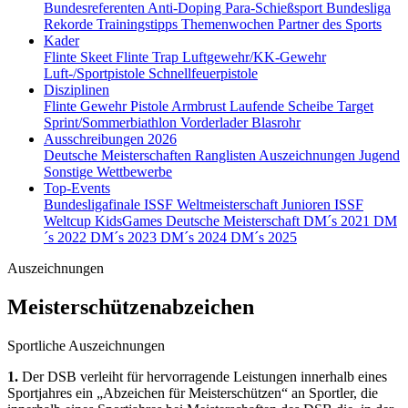
Bundesreferenten
Anti-Doping
Para-Schießsport
Bundesliga
Rekorde
Trainingstipps
Themenwochen
Partner des Sports
Kader
Flinte Skeet
Flinte Trap
Luftgewehr/KK-Gewehr
Luft-/Sportpistole
Schnellfeuerpistole
Disziplinen
Flinte
Gewehr
Pistole
Armbrust
Laufende Scheibe
Target
Sprint/Sommerbiathlon
Vorderlader
Blasrohr
Ausschreibungen 2026
Deutsche Meisterschaften
Ranglisten
Auszeichnungen
Jugend
Sonstige Wettbewerbe
Top-Events
Bundesligafinale
ISSF Weltmeisterschaft Junioren
ISSF
Weltcup
KidsGames
Deutsche Meisterschaft
DM´s 2021
DM
´s 2022
DM´s 2023
DM´s 2024
DM´s 2025
Auszeichnungen
Meisterschützenabzeichen
Sportliche Auszeichnungen
1.
Der DSB verleiht für hervorragende Leistungen innerhalb eines
Sportjahres ein „Abzeichen für Meisterschützen“ an Sportler, die