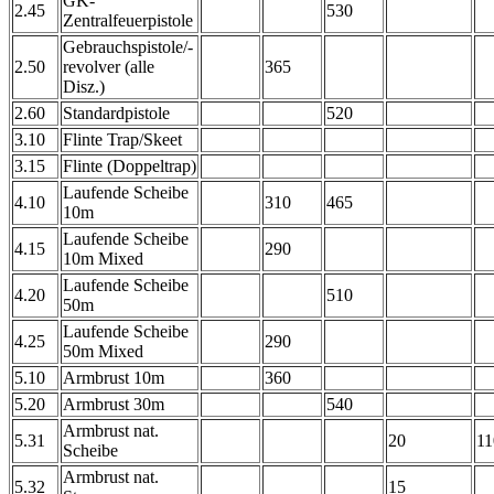
GK-
2.45
530
Zentralfeuerpistole
Gebrauchspistole/-
2.50
revolver (alle
365
Disz.)
2.60
Standardpistole
520
3.10
Flinte Trap/Skeet
3.15
Flinte (Doppeltrap)
Laufende Scheibe
4.10
310
465
10m
Laufende Scheibe
4.15
290
10m Mixed
Laufende Scheibe
4.20
510
50m
Laufende Scheibe
4.25
290
50m Mixed
5.10
Armbrust 10m
360
5.20
Armbrust 30m
540
Armbrust nat.
5.31
20
11
Scheibe
Armbrust nat.
5.32
15