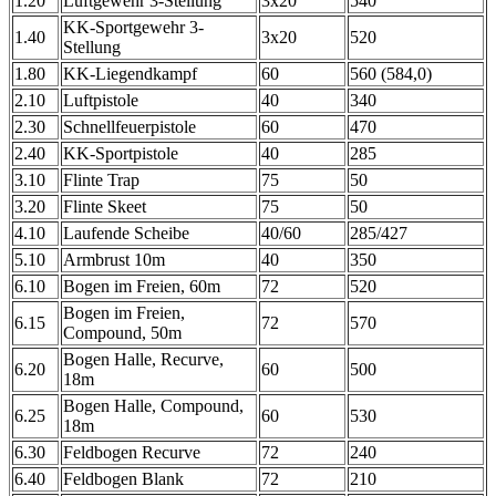
1.20
Luftgewehr 3-Stellung
3x20
540
KK-Sportgewehr 3-
1.40
3x20
520
Stellung
1.80
KK-Liegendkampf
60
560 (584,0)
2.10
Luftpistole
40
340
2.30
Schnellfeuerpistole
60
470
2.40
KK-Sportpistole
40
285
3.10
Flinte Trap
75
50
3.20
Flinte Skeet
75
50
4.10
Laufende Scheibe
40/60
285/427
5.10
Armbrust 10m
40
350
6.10
Bogen im Freien, 60m
72
520
Bogen im Freien,
6.15
72
570
Compound, 50m
Bogen Halle, Recurve,
6.20
60
500
18m
Bogen Halle, Compound,
6.25
60
530
18m
6.30
Feldbogen Recurve
72
240
6.40
Feldbogen Blank
72
210