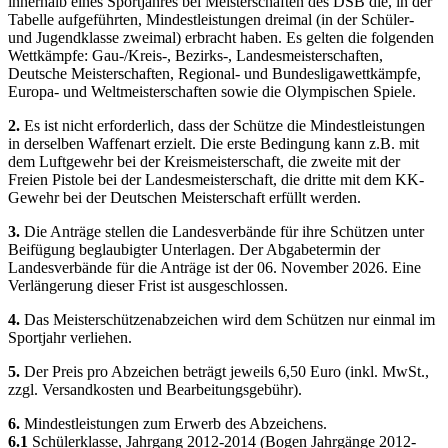
innerhalb eines Sportjahres bei Meisterschaften des DSB die, in der
Tabelle aufgeführten, Mindestleistungen dreimal (in der Schüler-
und Jugendklasse zweimal) erbracht haben. Es gelten die folgenden
Wettkämpfe: Gau-/Kreis-, Bezirks-, Landesmeisterschaften,
Deutsche Meisterschaften, Regional- und Bundesligawettkämpfe,
Europa- und Weltmeisterschaften sowie die Olympischen Spiele.
2.
Es ist nicht erforderlich, dass der Schütze die Mindestleistungen
in derselben Waffenart erzielt. Die erste Bedingung kann z.B. mit
dem Luftgewehr bei der Kreismeisterschaft, die zweite mit der
Freien Pistole bei der Landesmeisterschaft, die dritte mit dem KK-
Gewehr bei der Deutschen Meisterschaft erfüllt werden.
3.
Die Anträge stellen die Landesverbände für ihre Schützen unter
Beifügung beglaubigter Unterlagen. Der Abgabetermin der
Landesverbände für die Anträge ist der 06. November 2026. Eine
Verlängerung dieser Frist ist ausgeschlossen.
4.
Das Meisterschützenabzeichen wird dem Schützen nur einmal im
Sportjahr verliehen.
5.
Der Preis pro Abzeichen beträgt jeweils 6,50 Euro (inkl. MwSt.,
zzgl. Versandkosten und Bearbeitungsgebühr).
6.
Mindestleistungen zum Erwerb des Abzeichens.
6.1
Schülerklasse, Jahrgang 2012-2014 (Bogen Jahrgänge 2012-