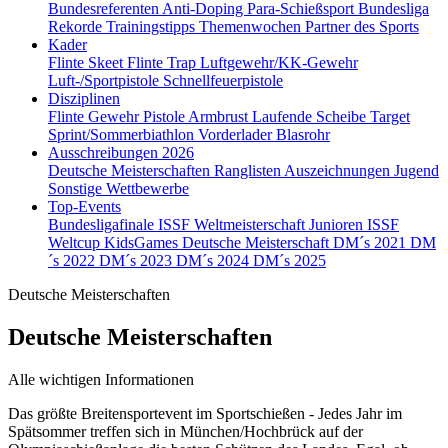
Bundesreferenten
Anti-Doping
Para-Schießsport
Bundesliga
Rekorde
Trainingstipps
Themenwochen
Partner des Sports
Kader
Flinte Skeet
Flinte Trap
Luftgewehr/KK-Gewehr
Luft-/Sportpistole
Schnellfeuerpistole
Disziplinen
Flinte
Gewehr
Pistole
Armbrust
Laufende Scheibe
Target
Sprint/Sommerbiathlon
Vorderlader
Blasrohr
Ausschreibungen 2026
Deutsche Meisterschaften
Ranglisten
Auszeichnungen
Jugend
Sonstige Wettbewerbe
Top-Events
Bundesligafinale
ISSF Weltmeisterschaft Junioren
ISSF
Weltcup
KidsGames
Deutsche Meisterschaft
DM´s 2021
DM
´s 2022
DM´s 2023
DM´s 2024
DM´s 2025
Deutsche Meisterschaften
Deutsche Meisterschaften
Alle wichtigen Informationen
Das größte Breitensportevent im Sportschießen - Jedes Jahr im
Spätsommer treffen sich in München/Hochbrück auf der