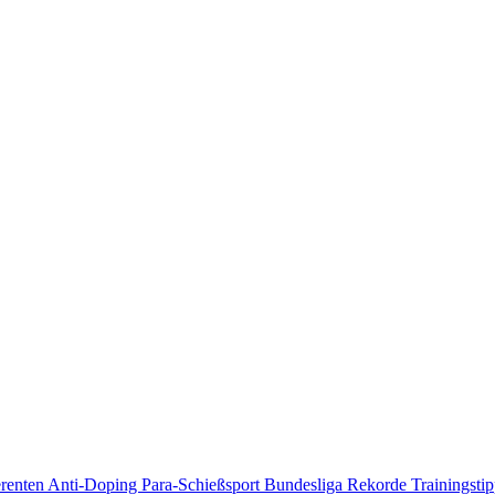
erenten
Anti-Doping
Para-Schießsport
Bundesliga
Rekorde
Trainingsti