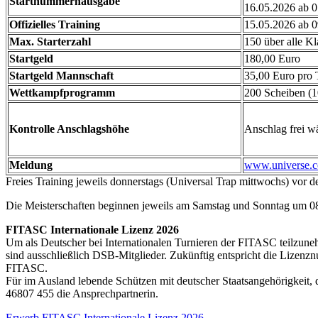
Startnummernausgabe
16.05.2026 ab 
Offizielles Training
15.05.2026 ab 
Max. Starterzahl
150 über alle Kl
Startgeld
180,00 Euro
Startgeld Mannschaft
35,00 Euro pro
Wettkampfprogramm
200 Scheiben (
Kontrolle Anschlagshöhe
Anschlag frei wä
Meldung
www.universe.
Freies Training jeweils donnerstags (Universal Trap mittwochs) vor 
Die Meisterschaften beginnen jeweils am Samstag und Sonntag um 0
FITASC Internationale Lizenz 2026
Um als Deutscher bei Internationalen Turnieren der FITASC teilzuneh
sind ausschließlich DSB-Mitglieder. Zukünftig entspricht die Lizen
FITASC.
Für im Ausland lebende Schützen mit deutscher Staatsangehörigkeit
46807 455 die Ansprechpartnerin.
Erwerb FITASC Internationale Lizenz 2026