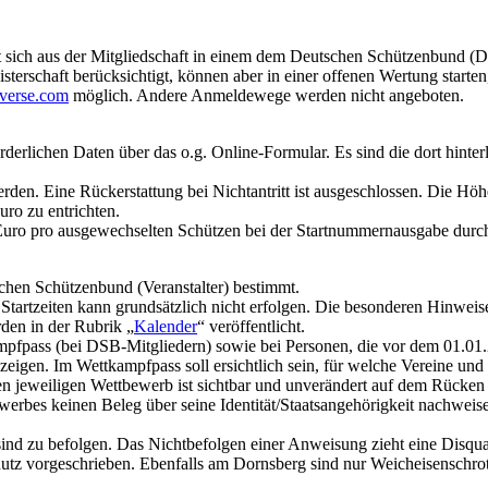
 sich aus der Mitgliedschaft in einem dem Deutschen Schützenbund (DS
sterschaft berücksichtigt, können aber in einer offenen Wertung start
verse.com
möglich. Andere Anmeldewege werden nicht angeboten.
rderlichen Daten über das o.g. Online-Formular. Es sind die dort hinte
den. Eine Rückerstattung bei Nichtantritt ist ausgeschlossen. Die Höhe 
uro zu entrichten.
o pro ausgewechselten Schützen bei der Startnummernausgabe durch
en Schützenbund (Veranstalter) bestimmt.
Startzeiten kann grundsätzlich nicht erfolgen. Die besonderen Hinweis
den in der Rubrik „
Kalender
“ veröffentlicht.
kampfpass (bei DSB-Mitgliedern) sowie bei Personen, die vor dem 01.01.
igen. Im Wettkampfpass soll ersichtlich sein, für welche Vereine und 
jeweiligen Wettbewerb ist sichtbar und unverändert auf dem Rücken zu t
erbes keinen Beleg über seine Identität/Staatsangehörigkeit nachweise
ind zu befolgen. Das Nichtbefolgen einer Anweisung zieht eine Disqual
 vorgeschrieben. Ebenfalls am Dornsberg sind nur Weicheisenschrote