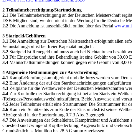
2 Teilnahmeberechtigung/Startmeldung
2.1
Die Teilnahmeberechtigung an der Deutschen Meisterschaft ergibt
DSB Mitglied sind, werden nicht in der Wertung für die Deutsche Mei
2.2
Die Anmeldung ist ausschließlich online über das Portal
www.uni
3 Startgeld/Gebühren
3.1
Die Anmeldung zur Deutschen Meisterschaft erfolgt mit allen erfo
Veranstaltungsort ist bei freier Kapazität möglich.
3.2
Startgeld ist Reuegeld und muss auch bei Nichtantreten bezahlt wer
3.3
Für Einsprüche und ihre Behandlung ist eine Gebühr von 30,00 E
3.4
Mannschaftsummeldungen können gegen eine Gebühr von 8,00 Eur
4 Allgemeine Bestimmungen zur Ausschreibung
4.1
Kampf-/Berufungskampfgericht und die Jurys werden vom Deutsch
4.2
Eine Änderung der auf den Startbenachrichtigungen aufgeführten 
4.3
Zeitpläne für die Wettbewerbe der Deutschen Meisterschaften wer
4.4
Zur Kontrolle der Startberechtigung ist bei allen Starts ein Wett
(Reisepass/Personalausweis) mitzuführen. Beide Ausweise sind vorzuze
4.5
Jeder Teilnehmer erhält eine Startnummer. Die Startnummer für den 
4.6
Kann ein Schütze bis zum Ende der Einspruchsfrist seines Wettbew
Abzüge sind in der Sportordnung 0.7.3 Abs. 3 geregelt.
4.7
Die Anweisungen der Schießleiter, Kampfrichter und Aufsichten s
Coesfeld sind zwingend Kopfbedeckung, Augenschutz und Gehörschutz
Grundsätzlich ist Munition bis 28,5 Gramm zugelassen.