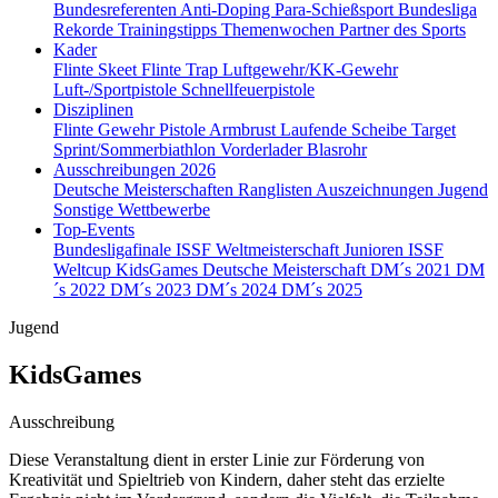
Bundesreferenten
Anti-Doping
Para-Schießsport
Bundesliga
Rekorde
Trainingstipps
Themenwochen
Partner des Sports
Kader
Flinte Skeet
Flinte Trap
Luftgewehr/KK-Gewehr
Luft-/Sportpistole
Schnellfeuerpistole
Disziplinen
Flinte
Gewehr
Pistole
Armbrust
Laufende Scheibe
Target
Sprint/Sommerbiathlon
Vorderlader
Blasrohr
Ausschreibungen 2026
Deutsche Meisterschaften
Ranglisten
Auszeichnungen
Jugend
Sonstige Wettbewerbe
Top-Events
Bundesligafinale
ISSF Weltmeisterschaft Junioren
ISSF
Weltcup
KidsGames
Deutsche Meisterschaft
DM´s 2021
DM
´s 2022
DM´s 2023
DM´s 2024
DM´s 2025
Jugend
KidsGames
Ausschreibung
Diese Veranstaltung dient in erster Linie zur Förderung von
Kreativität und Spieltrieb von Kindern, daher steht das erzielte