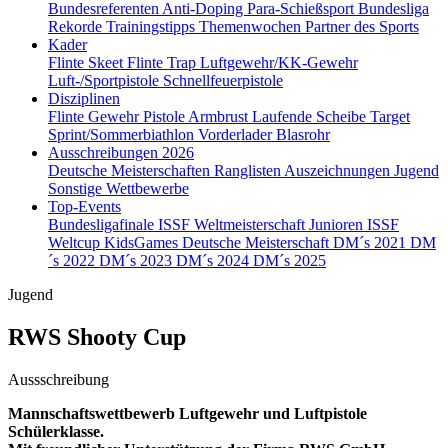
Bundesreferenten
Anti-Doping
Para-Schießsport
Bundesliga
Rekorde
Trainingstipps
Themenwochen
Partner des Sports
Kader
Flinte Skeet
Flinte Trap
Luftgewehr/KK-Gewehr
Luft-/Sportpistole
Schnellfeuerpistole
Disziplinen
Flinte
Gewehr
Pistole
Armbrust
Laufende Scheibe
Target
Sprint/Sommerbiathlon
Vorderlader
Blasrohr
Ausschreibungen 2026
Deutsche Meisterschaften
Ranglisten
Auszeichnungen
Jugend
Sonstige Wettbewerbe
Top-Events
Bundesligafinale
ISSF Weltmeisterschaft Junioren
ISSF
Weltcup
KidsGames
Deutsche Meisterschaft
DM´s 2021
DM
´s 2022
DM´s 2023
DM´s 2024
DM´s 2025
Jugend
RWS Shooty Cup
Aussschreibung
Mannschaftswettbewerb Luftgewehr und Luftpistole
Schülerklasse.