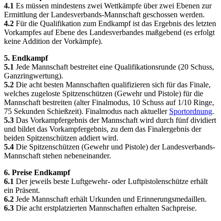
4.1
Es müssen mindestens zwei Wettkämpfe über zwei Ebenen zur
Ermittlung der Landesverbands-Mannschaft geschossen werden.
4.2
Für die Qualifikation zum Endkampf ist das Ergebnis des letzten
Vorkampfes auf Ebene des Landesverbandes maßgebend (es erfolgt
keine Addition der Vorkämpfe).
5. Endkampf
5.1
Jede Mannschaft bestreitet eine Qualifikationsrunde (20 Schuss,
Ganzringwertung).
5.2
Die acht besten Mannschaften qualifizieren sich für das Finale,
welches zugeloste Spitzenschützen (Gewehr und Pistole) für die
Mannschaft bestreiten (alter Finalmodus, 10 Schuss auf 1/10 Ringe,
75 Sekunden Schießzeit). Finalmodus nach aktueller
Sportordnung
.
5.3
Das Vorkampfergebnis der Mannschaft wird durch fünf dividiert
und bildet das Vorkampfergebnis, zu dem das Finalergebnis der
beiden Spitzenschützen addiert wird.
5.4
Die Spitzenschützen (Gewehr und Pistole) der Landesverbands-
Mannschaft stehen nebeneinander.
6. Preise Endkampf
6.1
Der jeweils beste Luftgewehr- oder Luftpistolenschütze erhält
ein Präsent.
6.2
Jede Mannschaft erhält Urkunden und Erinnerungsmedaillen.
6.3
Die acht erstplatzierten Mannschaften erhalten Sachpreise.