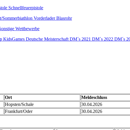
stole
Schnellfeuerpistole
nt/Sommerbiathlon
Vorderlader
Blasrohr
Sonstige Wettbewerbe
up
KidsGames
Deutsche Meisterschaft
DM´s 2021
DM´s 2022
DM´s 2
Ort
Meldeschluss
Hopsten/Schale
30.04.2026
Frankfurt/Oder
30.04.2026