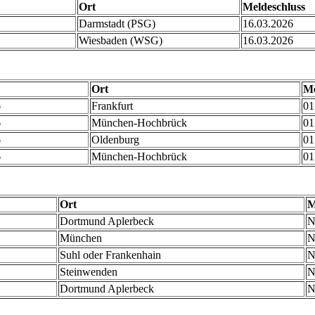
Ort
Meldeschluss
Darmstadt (PSG)
16.03.2026
Wiesbaden (WSG)
16.03.2026
Ort
Me
6
Frankfurt
01
6
München-Hochbrück
01
6
Oldenburg
01
6
München-Hochbrück
01
Ort
M
Dortmund Aplerbeck
N
München
N
Suhl oder Frankenhain
N
Steinwenden
N
Dortmund Aplerbeck
N