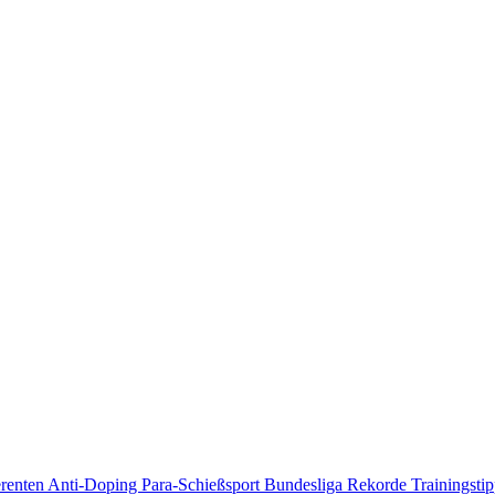
erenten
Anti-Doping
Para-Schießsport
Bundesliga
Rekorde
Trainingsti