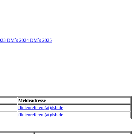
023
DM´s 2024
DM´s 2025
Meldeadresse
flintenreferent(at)dsb.de
flintenreferent(at)dsb.de