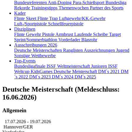
Bundesreferenten
Anti-Doping
Para-Schießsport
Bundesliga
Rekorde
Trainingstipps
Themenwochen
Partner des Sports
Kader
Flinte Skeet
Flinte Trap
Luftgewehr/KK-Gewehr
Luft-/Sportpistole
Schnellfeuerpistole
Disziplinen
Flinte
Gewehr
Pistole
Armbrust
Laufende Scheibe
Target
Sprint/Sommerbiathlon
Vorderlader
Blasrohr
Ausschreibungen 2026
Deutsche Meisterschaften
Ranglisten
Auszeichnungen
Jugend
Sonstige Wettbewerbe
Top-Events
Bundesligafinale
ISSF Weltmeisterschaft Junioren
ISSF
Weltcup
KidsGames
Deutsche Meisterschaft
DM´s 2021
DM
´s 2022
DM´s 2023
DM´s 2024
DM´s 2025
Deutsche Meisterschaft (Meldeschluss:
16.06.2026)
Allgemein
17.07.2026
- 19.07.2026
Hannover/GER