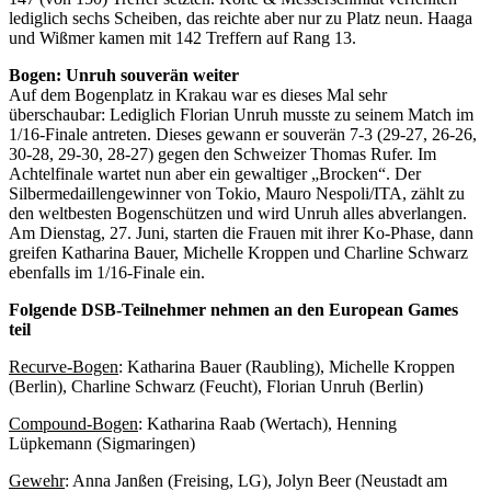
lediglich sechs Scheiben, das reichte aber nur zu Platz neun. Haaga
und Wißmer kamen mit 142 Treffern auf Rang 13.
Bogen: Unruh souverän weiter
Auf dem Bogenplatz in Krakau war es dieses Mal sehr
überschaubar: Lediglich Florian Unruh musste zu seinem Match im
1/16-Finale antreten. Dieses gewann er souverän 7-3 (29-27, 26-26,
30-28, 29-30, 28-27) gegen den Schweizer Thomas Rufer. Im
Achtelfinale wartet nun aber ein gewaltiger „Brocken“. Der
Silbermedaillengewinner von Tokio, Mauro Nespoli/ITA, zählt zu
den weltbesten Bogenschützen und wird Unruh alles abverlangen.
Am Dienstag, 27. Juni, starten die Frauen mit ihrer Ko-Phase, dann
greifen Katharina Bauer, Michelle Kroppen und Charline Schwarz
ebenfalls im 1/16-Finale ein.
Folgende DSB-Teilnehmer nehmen an den European Games
teil
Recurve-Bogen
: Katharina Bauer (Raubling), Michelle Kroppen
(Berlin), Charline Schwarz (Feucht), Florian Unruh (Berlin)
Compound-Bogen
: Katharina Raab (Wertach), Henning
Lüpkemann (Sigmaringen)
Gewehr
: Anna Janßen (Freising, LG), Jolyn Beer (Neustadt am