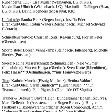
Rübenberge, KK), Lisa Müller (Weingarten, LG & KK),
Maximilian Ulbrich (Wielenbach, LG), Maximilian Dallinger (Haar,
LG & KK), David Koenders (Mossautal, KK)
Luftpistole
: Sandra Reitz (Regensburg), Josefin Eder
(Frankfurt/Oder), Robin Walter (Reichenbach), Michael Schwald
(Lörrach)
Schnellfeuerpistole
: Christian Reitz (Regensburg), Florian Peter
(Obertshausen)
Sportpistole
: Doreen Vennekamp (Steinbach-Hallenberg), Michelle
Skeries (Potsdam)
Skeet
: Nadine Messerschmidt (Schmalkalden), Nele Wißmer
(Ibbenbüren), Vincent Haaga (Oberhof), Sven Korte (Ibbenbüren),
Felix Haase** (Oerlinghausen, **nur Teamwettbewerb)
Trap
: Kathrin Murche (Elsnig-Mockritz), Bettina Valdorf
(Frankfurt/Oder), Sarah Bindrich** (Eußenhausen, **nur
Teamwettbewerb), Paul Pigorsch (Dreiheide OT Süptitz)
Trainer & Betreuer
: Oliver Haidn (Bundestrainer Bogen Recurve),
Marc Dellenbach (Assistenztrainer Bogen Recurve), Holger
Hertkorn (Disziplinverantwortlicher Bogen Compound), Achim
Veelmann (Bundestrainer Gewehr), Wolfram Waibel