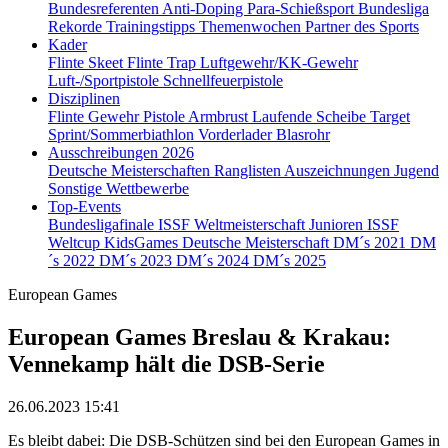
Bundesreferenten
Anti-Doping
Para-Schießsport
Bundesliga
Rekorde
Trainingstipps
Themenwochen
Partner des Sports
Kader
Flinte Skeet
Flinte Trap
Luftgewehr/KK-Gewehr
Luft-/Sportpistole
Schnellfeuerpistole
Disziplinen
Flinte
Gewehr
Pistole
Armbrust
Laufende Scheibe
Target
Sprint/Sommerbiathlon
Vorderlader
Blasrohr
Ausschreibungen 2026
Deutsche Meisterschaften
Ranglisten
Auszeichnungen
Jugend
Sonstige Wettbewerbe
Top-Events
Bundesligafinale
ISSF Weltmeisterschaft Junioren
ISSF
Weltcup
KidsGames
Deutsche Meisterschaft
DM´s 2021
DM
´s 2022
DM´s 2023
DM´s 2024
DM´s 2025
European Games
European Games Breslau & Krakau:
Vennekamp hält die DSB-Serie
26.06.2023 15:41
Es bleibt dabei: Die DSB-Schützen sind bei den European Games in