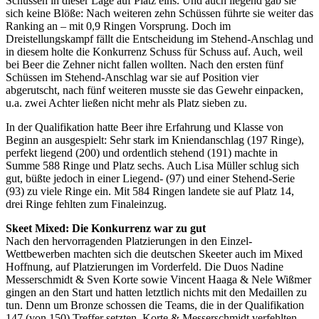
Schüssen in dieser Lage auf Platz eins. Und auch liegend gab sie
sich keine Blöße: Nach weiteren zehn Schüssen führte sie weiter das
Ranking an – mit 0,9 Ringen Vorsprung. Doch im
Dreistellungskampf fällt die Entscheidung im Stehend-Anschlag und
in diesem holte die Konkurrenz Schuss für Schuss auf. Auch, weil
bei Beer die Zehner nicht fallen wollten. Nach den ersten fünf
Schüssen im Stehend-Anschlag war sie auf Position vier
abgerutscht, nach fünf weiteren musste sie das Gewehr einpacken,
u.a. zwei Achter ließen nicht mehr als Platz sieben zu.
In der Qualifikation hatte Beer ihre Erfahrung und Klasse von
Beginn an ausgespielt: Sehr stark im Kniendanschlag (197 Ringe),
perfekt liegend (200) und ordentlich stehend (191) machte in
Summe 588 Ringe und Platz sechs. Auch Lisa Müller schlug sich
gut, büßte jedoch in einer Liegend- (97) und einer Stehend-Serie
(93) zu viele Ringe ein. Mit 584 Ringen landete sie auf Platz 14,
drei Ringe fehlten zum Finaleinzug.
Skeet Mixed: Die Konkurrenz war zu gut
Nach den hervorragenden Platzierungen in den Einzel-
Wettbewerben machten sich die deutschen Skeeter auch im Mixed
Hoffnung, auf Platzierungen im Vorderfeld. Die Duos Nadine
Messerschmidt & Sven Korte sowie Vincent Haaga & Nele Wißmer
gingen an den Start und hatten letztlich nichts mit den Medaillen zu
tun. Denn um Bronze schossen die Teams, die in der Qualifikation
147 (von 150) Treffer setzten. Korte & Messerschmidt verfehlten