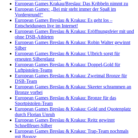
European Games Krakau/Breslau: Das Kribbeln nimmt zu
European Games: „Bei mir steht immer der Spaß im
Vordergrund!“
European Games Breslau & Krakau: Es geht los –
Entscheidungen live im Internet!
European Games Breslau & Krakau: Eröffnungsfeier mit und
ohne DSB-Athleten
European Games Breslau & Krakau: Robin Walter gewinnt
Silber
European Games Breslau & Krakau: Ulbrich sorgt für
erneuten Silberglanz
European Games Breslau & Krakau: Doppel-Gold für
Luftpistolen-Teams
European Games Breslau & Krakau: Zweimal Bronze für
DSB-Team
European Games Breslau & Krakau: Skeeter schrammen an
Bronze vorbei
European Games Breslau & Krakau: Bronze für das
Sportpistolen-Team
European Games Breslau & Krakau: Gold und Quotenplatz
durch Florian Unruh
European Games Breslau & Krakau: Reitz gewinnt
Schnellfeuer-Silber
European Games Breslau & Krakau: Trap-Team nochmals
mit Bronze