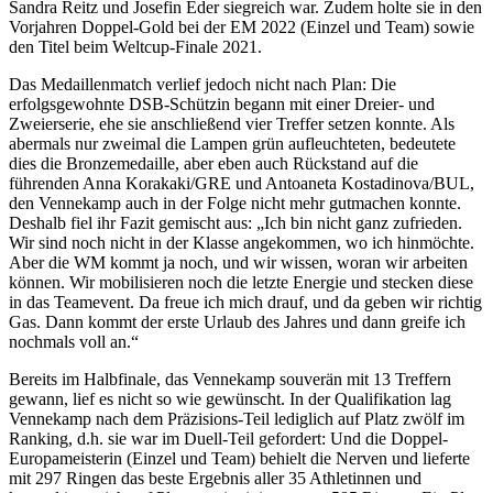
Sandra Reitz und Josefin Eder siegreich war. Zudem holte sie in den
Vorjahren Doppel-Gold bei der EM 2022 (Einzel und Team) sowie
den Titel beim Weltcup-Finale 2021.
Das Medaillenmatch verlief jedoch nicht nach Plan: Die
erfolgsgewohnte DSB-Schützin begann mit einer Dreier- und
Zweierserie, ehe sie anschließend vier Treffer setzen konnte. Als
abermals nur zweimal die Lampen grün aufleuchteten, bedeutete
dies die Bronzemedaille, aber eben auch Rückstand auf die
führenden Anna Korakaki/GRE und Antoaneta Kostadinova/BUL,
den Vennekamp auch in der Folge nicht mehr gutmachen konnte.
Deshalb fiel ihr Fazit gemischt aus: „Ich bin nicht ganz zufrieden.
Wir sind noch nicht in der Klasse angekommen, wo ich hinmöchte.
Aber die WM kommt ja noch, und wir wissen, woran wir arbeiten
können. Wir mobilisieren noch die letzte Energie und stecken diese
in das Teamevent. Da freue ich mich drauf, und da geben wir richtig
Gas. Dann kommt der erste Urlaub des Jahres und dann greife ich
nochmals voll an.“
Bereits im Halbfinale, das Vennekamp souverän mit 13 Treffern
gewann, lief es nicht so wie gewünscht. In der Qualifikation lag
Vennekamp nach dem Präzisions-Teil lediglich auf Platz zwölf im
Ranking, d.h. sie war im Duell-Teil gefordert: Und die Doppel-
Europameisterin (Einzel und Team) behielt die Nerven und lieferte
mit 297 Ringen das beste Ergebnis aller 35 Athletinnen und