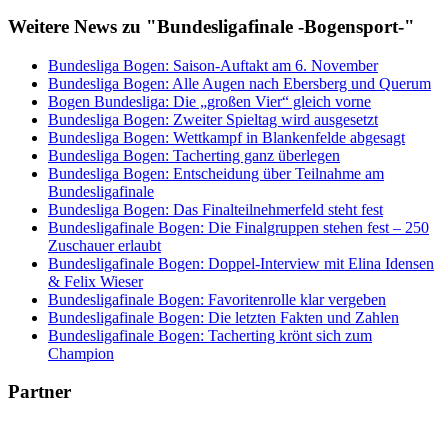
Weitere News zu "Bundesligafinale -Bogensport-"
Bundesliga Bogen: Saison-Auftakt am 6. November
Bundesliga Bogen: Alle Augen nach Ebersberg und Querum
Bogen Bundesliga: Die „großen Vier“ gleich vorne
Bundesliga Bogen: Zweiter Spieltag wird ausgesetzt
Bundesliga Bogen: Wettkampf in Blankenfelde abgesagt
Bundesliga Bogen: Tacherting ganz überlegen
Bundesliga Bogen: Entscheidung über Teilnahme am
Bundesligafinale
Bundesliga Bogen: Das Finalteilnehmerfeld steht fest
Bundesligafinale Bogen: Die Finalgruppen stehen fest – 250
Zuschauer erlaubt
Bundesligafinale Bogen: Doppel-Interview mit Elina Idensen
& Felix Wieser
Bundesligafinale Bogen: Favoritenrolle klar vergeben
Bundesligafinale Bogen: Die letzten Fakten und Zahlen
Bundesligafinale Bogen: Tacherting krönt sich zum
Champion
Partner