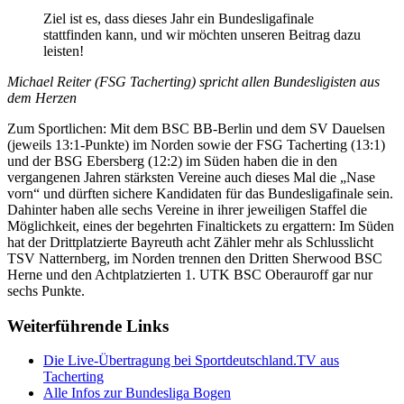
Ziel ist es, dass dieses Jahr ein Bundesligafinale
stattfinden kann, und wir möchten unseren Beitrag dazu
leisten!
Michael Reiter (FSG Tacherting) spricht allen Bundesligisten aus
dem Herzen
Zum Sportlichen: Mit dem BSC BB-Berlin und dem SV Dauelsen
(jeweils 13:1-Punkte) im Norden sowie der FSG Tacherting (13:1)
und der BSG Ebersberg (12:2) im Süden haben die in den
vergangenen Jahren stärksten Vereine auch dieses Mal die „Nase
vorn“ und dürften sichere Kandidaten für das Bundesligafinale sein.
Dahinter haben alle sechs Vereine in ihrer jeweiligen Staffel die
Möglichkeit, eines der begehrten Finaltickets zu ergattern: Im Süden
hat der Drittplatzierte Bayreuth acht Zähler mehr als Schlusslicht
TSV Natternberg, im Norden trennen den Dritten Sherwood BSC
Herne und den Achtplatzierten 1. UTK BSC Oberauroff gar nur
sechs Punkte.
Weiterführende Links
Die Live-Übertragung bei Sportdeutschland.TV aus
Tacherting
Alle Infos zur Bundesliga Bogen