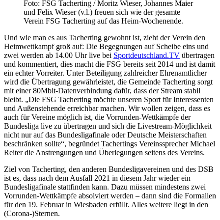
Foto: FSG Tacherting / Moritz Wieser, Johannes Maier
und Felix Wieser (v.l.) freuen sich wie der gesamte
Verein FSG Tacherting auf das Heim-Wochenende.
Und wie man es aus Tacherting gewohnt ist, zieht der Verein den
Heimwettkampf groß auf: Die Begegnungen auf Scheibe eins und
zwei werden ab 14.00 Uhr live bei
Sportdeutschland.TV
übertragen
und kommentiert, dies macht die FSG bereits seit 2014 und ist damit
ein echter Vorreiter. Unter Beteiligung zahlreicher Ehrenamtlicher
wird die Übertragung gewährleistet, die Gemeinde Tacherting sorgt
mit einer 80Mbit-Datenverbindung dafür, dass der Stream stabil
bleibt. „Die FSG Tacherting möchte unseren Sport für Interessenten
und Außenstehende erreichbar machen. Wir wollen zeigen, dass es
auch für Vereine möglich ist, die Vorrunden-Wettkämpfe der
Bundesliga live zu übertragen und sich die Livestream-Möglichkeit
nicht nur auf das Bundesligafinale oder Deutsche Meisterschaften
beschränken sollte“, begründet Tachertings Vereinssprecher Michael
Reiter die Anstrengungen und Überlegungen seitens des Vereins.
Ziel von Tacherting, den anderen Bundesligavereinen und des DSB
ist es, dass nach dem Ausfall 2021 in diesem Jahr wieder ein
Bundesligafinale stattfinden kann. Dazu müssen mindestens zwei
Vorrunden-Wettkämpfe absolviert werden – dann sind die Formalien
für den 19. Februar in Wiesbaden erfüllt. Alles weitere liegt in den
(Corona-)Sternen.