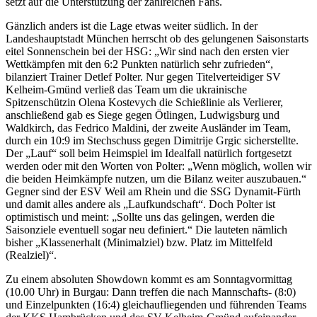
setzt auf die Unterstützung der zahlreichen Fans.
Gänzlich anders ist die Lage etwas weiter südlich. In der
Landeshauptstadt München herrscht ob des gelungenen Saisonstarts
eitel Sonnenschein bei der HSG: „Wir sind nach den ersten vier
Wettkämpfen mit den 6:2 Punkten natürlich sehr zufrieden“,
bilanziert Trainer Detlef Polter. Nur gegen Titelverteidiger SV
Kelheim-Gmünd verließ das Team um die ukrainische
Spitzenschützin Olena Kostevych die Schießlinie als Verlierer,
anschließend gab es Siege gegen Ötlingen, Ludwigsburg und
Waldkirch, das Fedrico Maldini, der zweite Ausländer im Team,
durch ein 10:9 im Stechschuss gegen Dimitrije Grgic sicherstellte.
Der „Lauf“ soll beim Heimspiel im Idealfall natürlich fortgesetzt
werden oder mit den Worten von Polter: „Wenn möglich, wollen wir
die beiden Heimkämpfe nutzen, um die Bilanz weiter auszubauen.“
Gegner sind der ESV Weil am Rhein und die SSG Dynamit-Fürth
und damit alles andere als „Laufkundschaft“. Doch Polter ist
optimistisch und meint: „Sollte uns das gelingen, werden die
Saisonziele eventuell sogar neu definiert.“ Die lauteten nämlich
bisher „Klassenerhalt (Minimalziel) bzw. Platz im Mittelfeld
(Realziel)“.
Zu einem absoluten Showdown kommt es am Sonntagvormittag
(10.00 Uhr) in Burgau: Dann treffen die nach Mannschafts- (8:0)
und Einzelpunkten (16:4) gleichaufliegenden und führenden Teams