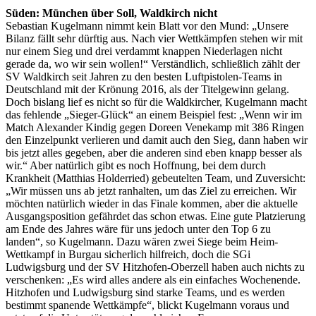
Süden: München über Soll, Waldkirch nicht
Sebastian Kugelmann nimmt kein Blatt vor den Mund: „Unsere
Bilanz fällt sehr dürftig aus. Nach vier Wettkämpfen stehen wir mit
nur einem Sieg und drei verdammt knappen Niederlagen nicht
gerade da, wo wir sein wollen!“ Verständlich, schließlich zählt der
SV Waldkirch seit Jahren zu den besten Luftpistolen-Teams in
Deutschland mit der Krönung 2016, als der Titelgewinn gelang.
Doch bislang lief es nicht so für die Waldkircher, Kugelmann macht
das fehlende „Sieger-Glück“ an einem Beispiel fest: „Wenn wir im
Match Alexander Kindig gegen Doreen Venekamp mit 386 Ringen
den Einzelpunkt verlieren und damit auch den Sieg, dann haben wir
bis jetzt alles gegeben, aber die anderen sind eben knapp besser als
wir.“ Aber natürlich gibt es noch Hoffnung, bei dem durch
Krankheit (Matthias Holderried) gebeutelten Team, und Zuversicht:
„Wir müssen uns ab jetzt ranhalten, um das Ziel zu erreichen. Wir
möchten natürlich wieder in das Finale kommen, aber die aktuelle
Ausgangsposition gefährdet das schon etwas. Eine gute Platzierung
am Ende des Jahres wäre für uns jedoch unter den Top 6 zu
landen“, so Kugelmann. Dazu wären zwei Siege beim Heim-
Wettkampf in Burgau sicherlich hilfreich, doch die SGi
Ludwigsburg und der SV Hitzhofen-Oberzell haben auch nichts zu
verschenken: „Es wird alles andere als ein einfaches Wochenende.
Hitzhofen und Ludwigsburg sind starke Teams, und es werden
bestimmt spanende Wettkämpfe“, blickt Kugelmann voraus und