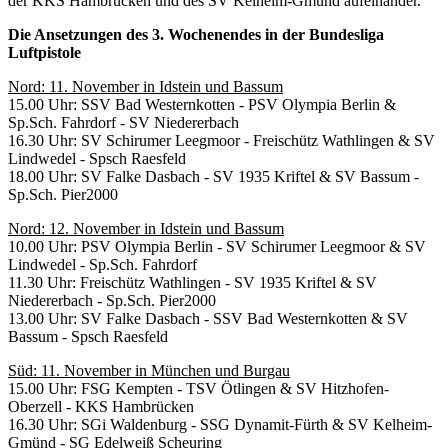
der KKS Hambrücken und des SV Kelheim-Gmünd aufeinander.
Die Ansetzungen des 3. Wochenendes in der Bundesliga
Luftpistole
Nord: 11. November in Idstein und Bassum
15.00 Uhr: SSV Bad Westernkotten - PSV Olympia Berlin &
Sp.Sch. Fahrdorf - SV Niedererbach
16.30 Uhr: SV Schirumer Leegmoor - Freischütz Wathlingen & SV
Lindwedel - Spsch Raesfeld
18.00 Uhr: SV Falke Dasbach - SV 1935 Kriftel & SV Bassum -
Sp.Sch. Pier2000
Nord: 12. November in Idstein und Bassum
10.00 Uhr: PSV Olympia Berlin - SV Schirumer Leegmoor & SV
Lindwedel - Sp.Sch. Fahrdorf
11.30 Uhr: Freischütz Wathlingen - SV 1935 Kriftel & SV
Niedererbach - Sp.Sch. Pier2000
13.00 Uhr: SV Falke Dasbach - SSV Bad Westernkotten & SV
Bassum - Spsch Raesfeld
Süd: 11. November in München und Burgau
15.00 Uhr: FSG Kempten - TSV Ötlingen & SV Hitzhofen-
Oberzell - KKS Hambrücken
16.30 Uhr: SGi Waldenburg - SSG Dynamit-Fürth & SV Kelheim-
Gmünd - SG Edelweiß Scheuring