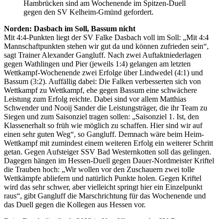
Hambrücken sind am Wochenende im Spitzen-Duell
gegen den SV Kelheim-Gmünd gefordert.
Norden: Dasbach im Soll, Bassum nicht
Mit 4:4-Punkten liegt der SV Falke Dasbach voll im Soll: „Mit 4:4
Mannschaftpunkten stehen wir gut da und können zufrieden sein“,
sagt Trainer Alexander Gangluff. Nach zwei Auftaktniederlagen
gegen Wathlingen und Pier (jeweils 1:4) gelangen am letzten
Wettkampf-Wochenende zwei Erfolge über Lindwedel (4:1) und
Bassum (3:2). Auffällig dabei: Die Falken verbesserten sich von
Wettkampf zu Wettkampf, ehe gegen Bassum eine schwächere
Leistung zum Erfolg reichte. Dabei sind vor allem Matthias
Schwender und Nooij Sander die Leistungsträger, die ihr Team zu
Siegen und zum Saisonziel tragen sollen: „Saisonziel 1. Ist, den
Klassenerhalt so früh wie möglich zu schaffen. Hier sind wir auf
einen sehr guten Weg“, so Gangluff. Demnach wäre beim Heim-
Wettkampf mit zumindest einem weiteren Erfolg ein weiterer Schritt
getan. Gegen Aufsteiger SSV Bad Westernkotten soll das gelingen.
Dagegen hängen im Hessen-Duell gegen Dauer-Nordmeister Kriftel
die Trauben hoch: „Wir wollen vor den Zuschauern zwei tolle
Wettkämpfe abliefern und natürlich Punkte holen. Gegen Kriftel
wird das sehr schwer, aber vielleicht springt hier ein Einzelpunkt
raus“, gibt Gangluff die Marschrichtung für das Wochenende und
das Duell gegen die Kollegen aus Hessen vor.