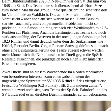
Beim Bundesligafinale 2023 in Neu-Ulm war der SV Bassum von
1848 am Start. Das Team hatte sich überraschend als Nord-Vize
zum siebten Mal für das große Finale qualifiziert und scheiterte dort
im Viertelfinale an Waldkirch. Das achte Mal wird – aller
Voraussicht – aber noch auf sich warten lassen. Denn Bassum
startete - auch aufgrund von personellen Problemen - nicht so
prickelnd in die Saison und rangiert nach vier Wettkämpfen mit 2:6-
Punkten auf Platz neun. Auch die Leistungen des Teams sind noch
stark ausbaufähig, der Bestwert in der noch jungen Saison liegt bei
1823 Ringen und damit deutlich unter dem der Spitzenteams wie
Kriftel, Pier oder Berlin. Gegen Pier am Samstag dürfte es demnach
ohne eine Leistungssteigerung des Teams äußerst schwer werden,
mehr können sich die Norddeutschen im Duell gegen die SpSch
Raesfeld ausrechnen, die punktgleich noch einen Platz hinter den
Bassumern rangieren.
Zwei Duelle sind an diesem Wochenende im Norden tabellarisch
von besonderem Interesse: Zum einen „oben“, wenn der
ungeschlagene Spitzenreiter SV 1935 Kriftel auf das viertplatzierte
Freischütz Wathlingen (6:2-Punkte) trifft. Zum anderen „unten“,
wenn die zwei noch sieglosen Teams der Sp.Sch. Fahrdorf und des
SV Lindwedel es im direkten Duell miteinander zu tun bekommen.