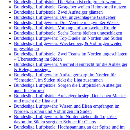
Bundesliga Luftpistole: Die Saison ist erfolgreich, wenn…
Bundesliga Luftpistole: Gastgeber wollen Heimvorteil nutzen
Bundesliga Luftpistole: Zwei Aufsteiger glänzen
Bundesliga Luftgewehr: Drei ungeschlagene Gastgeber
Bundesliga Luftgewehr: Drei Vereine mit „weißer Weste“
Bundesliga Luftpistole: Vorhang auf zur zweiten Runde
Bundesliga Luftpistole: Sechs Teams bleiben ungeschlagen
Bundesliga Luftgewehr: Top-Duelle im Norden und Süden
Bundesliga Luftgewehr: Wieckenberg & Vöhringen weiter
ungeschlagen
Bundesliga Luftpistole: Zwei Teams im Norden ungeschlagen
– Überraschung im Süden
Bundesliga Luftgewehr: Viermal Heimrecht für die Aufsteiger
& Relegationssieger
Bundesliga Luftgewehr: Aufsteiger sorgt im Norden für
“Sensation”, im Süden rückt die Liga zusammen
Bundesliga Luftpistole: Sorgen die Luftpistolen-Aufsteiger
auch für Furore?
Bundesliga Luftpistole: Aufsteiger besiegt Deutschen Meister
und mischt die Liga auf
Bundesliga Luftgewehr: Wissen und Elsen empfangen im
Norden, Kronau und Vöhringen im Süden
Bundesliga Luftgewehr: Im Norden ziehen die Top-Vier
davon, im Süden sorgt der Schnee für Chaos
Bundesliga Luftpistole: Hochspannung an der Spitze und im