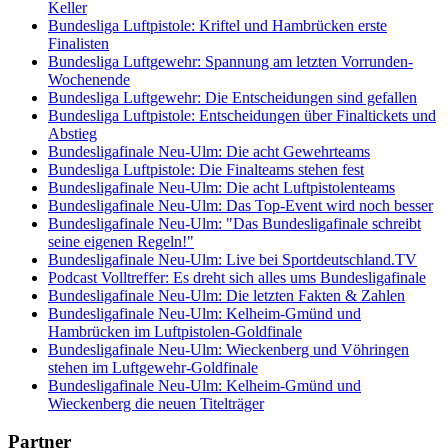
Keller
Bundesliga Luftpistole: Kriftel und Hambrücken erste
Finalisten
Bundesliga Luftgewehr: Spannung am letzten Vorrunden-
Wochenende
Bundesliga Luftgewehr: Die Entscheidungen sind gefallen
Bundesliga Luftpistole: Entscheidungen über Finaltickets und
Abstieg
Bundesligafinale Neu-Ulm: Die acht Gewehrteams
Bundesliga Luftpistole: Die Finalteams stehen fest
Bundesligafinale Neu-Ulm: Die acht Luftpistolenteams
Bundesligafinale Neu-Ulm: Das Top-Event wird noch besser
Bundesligafinale Neu-Ulm: "Das Bundesligafinale schreibt
seine eigenen Regeln!"
Bundesligafinale Neu-Ulm: Live bei Sportdeutschland.TV
Podcast Volltreffer: Es dreht sich alles ums Bundesligafinale
Bundesligafinale Neu-Ulm: Die letzten Fakten & Zahlen
Bundesligafinale Neu-Ulm: Kelheim-Gmünd und
Hambrücken im Luftpistolen-Goldfinale
Bundesligafinale Neu-Ulm: Wieckenberg und Vöhringen
stehen im Luftgewehr-Goldfinale
Bundesligafinale Neu-Ulm: Kelheim-Gmünd und
Wieckenberg die neuen Titelträger
Partner