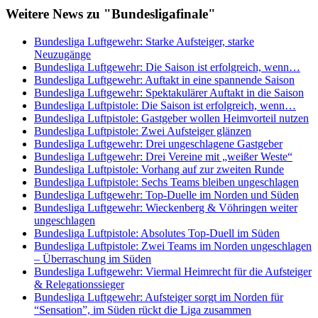
Weitere News zu "Bundesligafinale"
Bundesliga Luftgewehr: Starke Aufsteiger, starke
Neuzugänge
Bundesliga Luftgewehr: Die Saison ist erfolgreich, wenn…
Bundesliga Luftgewehr: Auftakt in eine spannende Saison
Bundesliga Luftgewehr: Spektakulärer Auftakt in die Saison
Bundesliga Luftpistole: Die Saison ist erfolgreich, wenn…
Bundesliga Luftpistole: Gastgeber wollen Heimvorteil nutzen
Bundesliga Luftpistole: Zwei Aufsteiger glänzen
Bundesliga Luftgewehr: Drei ungeschlagene Gastgeber
Bundesliga Luftgewehr: Drei Vereine mit „weißer Weste“
Bundesliga Luftpistole: Vorhang auf zur zweiten Runde
Bundesliga Luftpistole: Sechs Teams bleiben ungeschlagen
Bundesliga Luftgewehr: Top-Duelle im Norden und Süden
Bundesliga Luftgewehr: Wieckenberg & Vöhringen weiter
ungeschlagen
Bundesliga Luftpistole: Absolutes Top-Duell im Süden
Bundesliga Luftpistole: Zwei Teams im Norden ungeschlagen
– Überraschung im Süden
Bundesliga Luftgewehr: Viermal Heimrecht für die Aufsteiger
& Relegationssieger
Bundesliga Luftgewehr: Aufsteiger sorgt im Norden für
“Sensation”, im Süden rückt die Liga zusammen