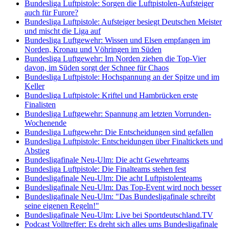
Bundesliga Luftpistole: Sorgen die Luftpistolen-Aufsteiger
auch für Furore?
Bundesliga Luftpistole: Aufsteiger besiegt Deutschen Meister
und mischt die Liga auf
Bundesliga Luftgewehr: Wissen und Elsen empfangen im
Norden, Kronau und Vöhringen im Süden
Bundesliga Luftgewehr: Im Norden ziehen die Top-Vier
davon, im Süden sorgt der Schnee für Chaos
Bundesliga Luftpistole: Hochspannung an der Spitze und im
Keller
Bundesliga Luftpistole: Kriftel und Hambrücken erste
Finalisten
Bundesliga Luftgewehr: Spannung am letzten Vorrunden-
Wochenende
Bundesliga Luftgewehr: Die Entscheidungen sind gefallen
Bundesliga Luftpistole: Entscheidungen über Finaltickets und
Abstieg
Bundesligafinale Neu-Ulm: Die acht Gewehrteams
Bundesliga Luftpistole: Die Finalteams stehen fest
Bundesligafinale Neu-Ulm: Die acht Luftpistolenteams
Bundesligafinale Neu-Ulm: Das Top-Event wird noch besser
Bundesligafinale Neu-Ulm: "Das Bundesligafinale schreibt
seine eigenen Regeln!"
Bundesligafinale Neu-Ulm: Live bei Sportdeutschland.TV
Podcast Volltreffer: Es dreht sich alles ums Bundesligafinale