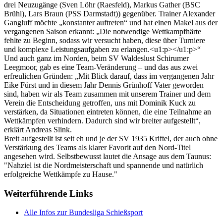
drei Neuzugänge (Sven Löhr (Raesfeld), Markus Gather (BSC
Brühl), Lars Braun (PSS Darmstadt)) gegenüber. Trainer Alexander
Gangluff möchte „konstanter auftreten“ und hat einen Makel aus der
vergangenen Saison erkannt: „Die notwendige Wettkampfhärte
fehlte zu Beginn, sodass wir versucht haben, diese über Turniere
und komplexe Leistungsaufgaben zu erlangen.<u1:p></u1:p>“
Und auch ganz im Norden, beim SV Waldeslust Schirumer
Leegmoor, gab es eine Team-Veränderung – und das aus zwei
erfreulichen Gründen: „Mit Blick darauf, dass im vergangenen Jahr
Eike Fürst und in diesem Jahr Dennis Grünhoff Vater geworden
sind, haben wir als Team zusammen mit unserem Trainer und dem
Verein die Entscheidung getroffen, uns mit Dominik Kuck zu
verstärken, da Situationen eintreten können, die eine Teilnahme an
Wettkämpfen verhindern. Dadurch sind wir breiter aufgestellt“,
erklärt Andreas Slink.
Breit aufgestellt ist seit eh und je der SV 1935 Kriftel, der auch ohne
Verstärkung des Teams als klarer Favorit auf den Nord-Titel
angesehen wird. Selbstbewusst lautet die Ansage aus dem Taunus:
"Nahziel ist die Nordmeisterschaft und spannende und natürlich
erfolgreiche Wettkämpfe zu Hause."
Weiterführende Links
Alle Infos zur Bundesliga Schießsport