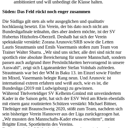
ambitioniert und will unbedingt die Klasse halten.
Süden: Das Feld rückt noch enger zusammen
Die Südliga gilt stets als sehr ausgeglichen und qualitativ
hochklassig besetzt. Ein Verein, der bis dato noch nicht am
Bundesligafinale teilnahm, dies aber ändern möchte, ist der SV
Hubertus Hitzhofen-Oberzell. Deshalb hat sich der Verein
spektakulär verstärkt: Zorana Arunovic/SRB sowie die Letten
Lauris Strautmanis und Emils Vasermanis stoßen zum Team von
Trainer Walter Sbarra. „Wir sind uns sicher, alle drei sind nicht nur
sportlich eine absolute Bereicherung für unsere Mannschaft, sondern
passen auch aufgrund ihrer Persönlichkeiten hervorragend in unsere
Auswahl“, zeigt sich Ligateamleiter Stefan Volnhals zufrieden.
Strautmanis war bei der WM in Baku 13. im Einzel sowie Fünfter
im Mixed, Vasermanis belegte Rang neun. Und Arunovic ist
international extrem erfahren und weiß auch, wie es ist, die
Bundesliga (2019 mit Ludwigsburg) zu gewinnen.
Während Titelverteidiger SV Kelheim-Gmünd mit unverändertem
Kader in die Saison geht, hat sich der ESV Weil am Rhein ebenfalls
mit einem ganz routinierten Schützen verstärkt: Michael Bittner,
Titelträger mit Braunschweig 2020, stößt zum Team, nachdem sich
sein bisheriger Verein Hannover aus der Liga zurückgezogen hat.
„Wir mussten den Mannschafts-Kader etwas erweitern“, meint
Brigitte Ernst, Sportleiterin des Vereins.