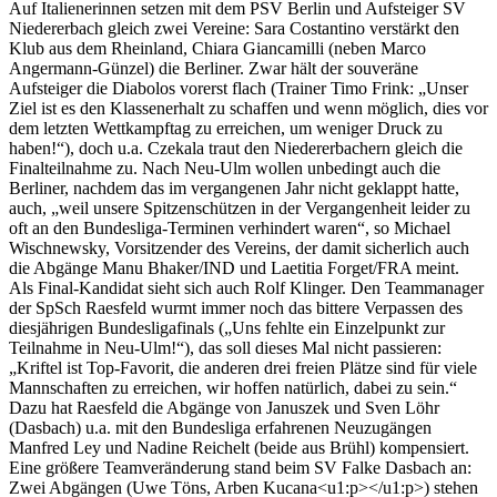
Auf Italienerinnen setzen mit dem PSV Berlin und Aufsteiger SV
Niedererbach gleich zwei Vereine: Sara Costantino verstärkt den
Klub aus dem Rheinland, Chiara Giancamilli (neben Marco
Angermann-Günzel) die Berliner. Zwar hält der souveräne
Aufsteiger die Diabolos vorerst flach (Trainer Timo Frink: „Unser
Ziel ist es den Klassenerhalt zu schaffen und wenn möglich, dies vor
dem letzten Wettkampftag zu erreichen, um weniger Druck zu
haben!“), doch u.a. Czekala traut den Niedererbachern gleich die
Finalteilnahme zu. Nach Neu-Ulm wollen unbedingt auch die
Berliner, nachdem das im vergangenen Jahr nicht geklappt hatte,
auch, „weil unsere Spitzenschützen in der Vergangenheit leider zu
oft an den Bundesliga-Terminen verhindert waren“, so Michael
Wischnewsky, Vorsitzender des Vereins, der damit sicherlich auch
die Abgänge Manu Bhaker/IND und Laetitia Forget/FRA meint.
Als Final-Kandidat sieht sich auch Rolf Klinger. Den Teammanager
der SpSch Raesfeld wurmt immer noch das bittere Verpassen des
diesjährigen Bundesligafinals („Uns fehlte ein Einzelpunkt zur
Teilnahme in Neu-Ulm!“), das soll dieses Mal nicht passieren:
„Kriftel ist Top-Favorit, die anderen drei freien Plätze sind für viele
Mannschaften zu erreichen, wir hoffen natürlich, dabei zu sein.“
Dazu hat Raesfeld die Abgänge von Januszek und Sven Löhr
(Dasbach) u.a. mit den Bundesliga erfahrenen Neuzugängen
Manfred Ley und Nadine Reichelt (beide aus Brühl) kompensiert.
Eine größere Teamveränderung stand beim SV Falke Dasbach an:
Zwei Abgängen (Uwe Töns, Arben Kucana<u1:p></u1:p>) stehen