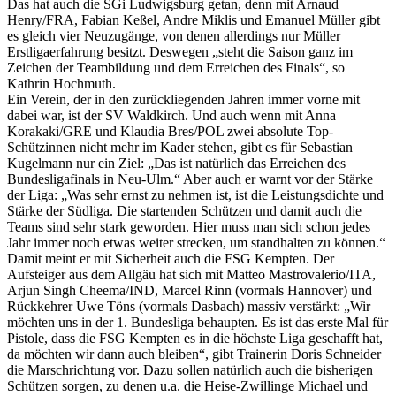
Das hat auch die SGi Ludwigsburg getan, denn mit Arnaud
Henry/FRA, Fabian Keßel, Andre Miklis und Emanuel Müller gibt
es gleich vier Neuzugänge, von denen allerdings nur Müller
Erstligaerfahrung besitzt. Deswegen „steht die Saison ganz im
Zeichen der Teambildung und dem Erreichen des Finals“, so
Kathrin Hochmuth.
Ein Verein, der in den zurückliegenden Jahren immer vorne mit
dabei war, ist der SV Waldkirch. Und auch wenn mit Anna
Korakaki/GRE und Klaudia Bres/POL zwei absolute Top-
Schützinnen nicht mehr im Kader stehen, gibt es für Sebastian
Kugelmann nur ein Ziel: „Das ist natürlich das Erreichen des
Bundesligafinals in Neu-Ulm.“ Aber auch er warnt vor der Stärke
der Liga: „Was sehr ernst zu nehmen ist, ist die Leistungsdichte und
Stärke der Südliga. Die startenden Schützen und damit auch die
Teams sind sehr stark geworden. Hier muss man sich schon jedes
Jahr immer noch etwas weiter strecken, um standhalten zu können.“
Damit meint er mit Sicherheit auch die FSG Kempten. Der
Aufsteiger aus dem Allgäu hat sich mit Matteo Mastrovalerio/ITA,
Arjun Singh Cheema/IND, Marcel Rinn (vormals Hannover) und
Rückkehrer Uwe Töns (vormals Dasbach) massiv verstärkt: „Wir
möchten uns in der 1. Bundesliga behaupten. Es ist das erste Mal für
Pistole, dass die FSG Kempten es in die höchste Liga geschafft hat,
da möchten wir dann auch bleiben“, gibt Trainerin Doris Schneider
die Marschrichtung vor. Dazu sollen natürlich auch die bisherigen
Schützen sorgen, zu denen u.a. die Heise-Zwillinge Michael und