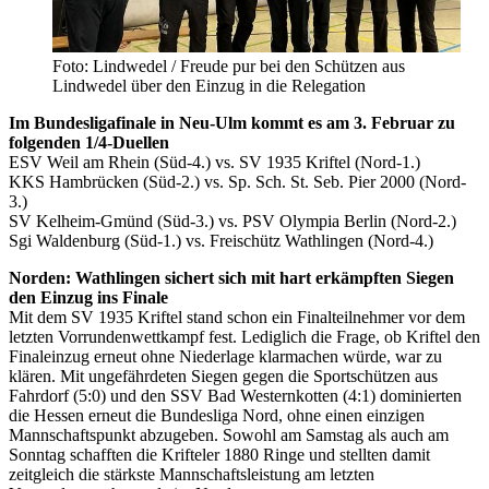
Foto: Lindwedel / Freude pur bei den Schützen aus
Lindwedel über den Einzug in die Relegation
Im Bundesligafinale in Neu-Ulm kommt es am 3. Februar zu
folgenden 1/4-Duellen
ESV Weil am Rhein (Süd-4.) vs. SV 1935 Kriftel (Nord-1.)
KKS Hambrücken (Süd-2.) vs. Sp. Sch. St. Seb. Pier 2000 (Nord-
3.)
SV Kelheim-Gmünd (Süd-3.) vs. PSV Olympia Berlin (Nord-2.)
Sgi Waldenburg (Süd-1.) vs. Freischütz Wathlingen (Nord-4.)
Norden: Wathlingen sichert sich mit hart erkämpften Siegen
den Einzug ins Finale
Mit dem SV 1935 Kriftel stand schon ein Finalteilnehmer vor dem
letzten Vorrundenwettkampf fest. Lediglich die Frage, ob Kriftel den
Finaleinzug erneut ohne Niederlage klarmachen würde, war zu
klären. Mit ungefährdeten Siegen gegen die Sportschützen aus
Fahrdorf (5:0) und den SSV Bad Westernkotten (4:1) dominierten
die Hessen erneut die Bundesliga Nord, ohne einen einzigen
Mannschaftspunkt abzugeben. Sowohl am Samstag als auch am
Sonntag schafften die Krifteler 1880 Ringe und stellten damit
zeitgleich die stärkste Mannschaftsleistung am letzten