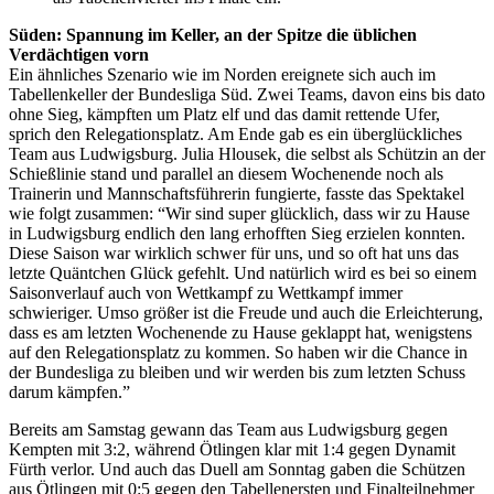
Süden: Spannung im Keller, an der Spitze die üblichen
Verdächtigen vorn
Ein ähnliches Szenario wie im Norden ereignete sich auch im
Tabellenkeller der Bundesliga Süd. Zwei Teams, davon eins bis dato
ohne Sieg, kämpften um Platz elf und das damit rettende Ufer,
sprich den Relegationsplatz. Am Ende gab es ein überglückliches
Team aus Ludwigsburg. Julia Hlousek, die selbst als Schützin an der
Schießlinie stand und parallel an diesem Wochenende noch als
Trainerin und Mannschaftsführerin fungierte, fasste das Spektakel
wie folgt zusammen: “Wir sind super glücklich, dass wir zu Hause
in Ludwigsburg endlich den lang erhofften Sieg erzielen konnten.
Diese Saison war wirklich schwer für uns, und so oft hat uns das
letzte Quäntchen Glück gefehlt. Und natürlich wird es bei so einem
Saisonverlauf auch von Wettkampf zu Wettkampf immer
schwieriger. Umso größer ist die Freude und auch die Erleichterung,
dass es am letzten Wochenende zu Hause geklappt hat, wenigstens
auf den Relegationsplatz zu kommen. So haben wir die Chance in
der Bundesliga zu bleiben und wir werden bis zum letzten Schuss
darum kämpfen.”
Bereits am Samstag gewann das Team aus Ludwigsburg gegen
Kempten mit 3:2, während Ötlingen klar mit 1:4 gegen Dynamit
Fürth verlor. Und auch das Duell am Sonntag gaben die Schützen
aus Ötlingen mit 0:5 gegen den Tabellenersten und Finalteilnehmer