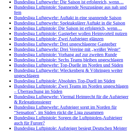
Bundesliga Luftgewehr: Die Saison ist erfolgreich, wenn…
Bundesliga Luftpistole: Spannende Neuzugänge aus nah und
fern
Bundesliga Luftgewehr: Auftakt in eine spannende Saison
Bundesliga Luftgewehr: Spektakulärer Auftakt in die Saison
Bundesliga Luftpistole: Die Saison ist erfolgreich, wenn…
Bundesliga Luftpistole: Gastgeber wollen Heimvorteil nutzen
Bundesliga Luftpistole: Zwei Aufsteiger glänzen
Bundesliga Luftgewehr: Drei ungeschlagene Gastgeber
Bundesliga Luftgewehr: Drei Vereine mit „weißer Weste“
Bundesliga Luftpistole: Vorhang auf zur zweiten Runde
Bundesliga Luftpistole: Sechs Teams bleiben ungeschlagen
Bundesliga Luftgewehr: Top-Duelle im Norden und Süden
Bundesliga Luftgewehr: Wieckenberg & Vöhringen weiter
ungeschlagen
Bundesliga Luftpistole: Absolutes Top-Duell im Süden
Bundesliga Luftpistole: Zwei Teams im Norden ungeschlagen
– Überraschung im Süden
Bundesliga Luftgewehr: Viermal Heimrecht für die Aufsteiger
& Relegationssieger
Bundesliga Luftgewehr: Aufsteiger sorgt im Norden für
“Sensation”, im Süden rückt die Liga zusammen
Bundesliga Luftpistole: Sorgen die Luftpistolen-Aufsteiger
auch für Furore?
Bundesliga Luftpistole: Aufsteiger besiegt Deutschen Meister