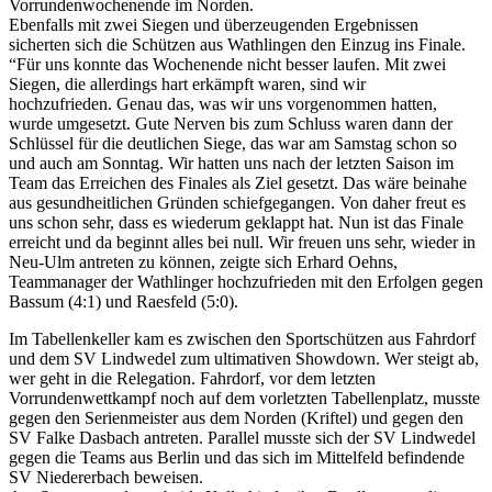
Vorrundenwochenende im Norden.
Ebenfalls mit zwei Siegen und überzeugenden Ergebnissen
sicherten sich die Schützen aus Wathlingen den Einzug ins Finale.
“Für uns konnte das Wochenende nicht besser laufen. Mit zwei
Siegen, die allerdings hart erkämpft waren, sind wir
hochzufrieden. Genau das, was wir uns vorgenommen hatten,
wurde umgesetzt. Gute Nerven bis zum Schluss waren dann der
Schlüssel für die deutlichen Siege, das war am Samstag schon so
und auch am Sonntag. Wir hatten uns nach der letzten Saison im
Team das Erreichen des Finales als Ziel gesetzt. Das wäre beinahe
aus gesundheitlichen Gründen schiefgegangen. Von daher freut es
uns schon sehr, dass es wiederum geklappt hat. Nun ist das Finale
erreicht und da beginnt alles bei null. Wir freuen uns sehr, wieder in
Neu-Ulm antreten zu können, zeigte sich Erhard Oehns,
Teammanager der Wathlinger hochzufrieden mit den Erfolgen gegen
Bassum (4:1) und Raesfeld (5:0).
Im Tabellenkeller kam es zwischen den Sportschützen aus Fahrdorf
und dem SV Lindwedel zum ultimativen Showdown. Wer steigt ab,
wer geht in die Relegation. Fahrdorf, vor dem letzten
Vorrundenwettkampf noch auf dem vorletzten Tabellenplatz, musste
gegen den Serienmeister aus dem Norden (Kriftel) und gegen den
SV Falke Dasbach antreten. Parallel musste sich der SV Lindwedel
gegen die Teams aus Berlin und das sich im Mittelfeld befindende
SV Niedererbach beweisen.