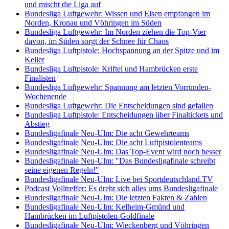
und mischt die Liga auf
Bundesliga Luftgewehr: Wissen und Elsen empfangen im
Norden, Kronau und Vöhringen im Süden
Bundesliga Luftgewehr: Im Norden ziehen die Top-Vier
davon, im Süden sorgt der Schnee für Chaos
Bundesliga Luftpistole: Hochspannung an der Spitze und im
Keller
Bundesliga Luftpistole: Kriftel und Hambrücken erste
Finalisten
Bundesliga Luftgewehr: Spannung am letzten Vorrunden-
Wochenende
Bundesliga Luftgewehr: Die Entscheidungen sind gefallen
Bundesliga Luftpistole: Entscheidungen über Finaltickets und
Abstieg
Bundesligafinale Neu-Ulm: Die acht Gewehrteams
Bundesligafinale Neu-Ulm: Die acht Luftpistolenteams
Bundesligafinale Neu-Ulm: Das Top-Event wird noch besser
Bundesligafinale Neu-Ulm: "Das Bundesligafinale schreibt
seine eigenen Regeln!"
Bundesligafinale Neu-Ulm: Live bei Sportdeutschland.TV
Podcast Volltreffer: Es dreht sich alles ums Bundesligafinale
Bundesligafinale Neu-Ulm: Die letzten Fakten & Zahlen
Bundesligafinale Neu-Ulm: Kelheim-Gmünd und
Hambrücken im Luftpistolen-Goldfinale
Bundesligafinale Neu-Ulm: Wieckenberg und Vöhringen