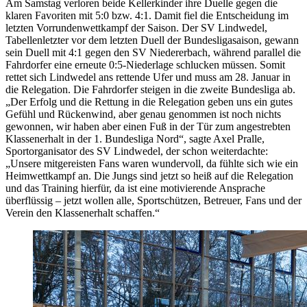
Am Samstag verloren beide Kellerkinder ihre Duelle gegen die
klaren Favoriten mit 5:0 bzw. 4:1. Damit fiel die Entscheidung im
letzten Vorrundenwettkampf der Saison. Der SV Lindwedel,
Tabellenletzter vor dem letzten Duell der Bundesligasaison, gewann
sein Duell mit 4:1 gegen den SV Niedererbach, während parallel die
Fahrdorfer eine erneute 0:5-Niederlage schlucken müssen. Somit
rettet sich Lindwedel ans rettende Ufer und muss am 28. Januar in
die Relegation. Die Fahrdorfer steigen in die zweite Bundesliga ab.
„Der Erfolg und die Rettung in die Relegation geben uns ein gutes
Gefühl und Rückenwind, aber genau genommen ist noch nichts
gewonnen, wir haben aber einen Fuß in der Tür zum angestrebten
Klassenerhalt in der 1. Bundesliga Nord“, sagte Axel Pralle,
Sportorganisator des SV Lindwedel, der schon weiterdachte:
„Unsere mitgereisten Fans waren wundervoll, da fühlte sich wie ein
Heimwettkampf an. Die Jungs sind jetzt so heiß auf die Relegation
und das Training hierfür, da ist eine motivierende Ansprache
überflüssig – jetzt wollen alle, Sportschützen, Betreuer, Fans und der
Verein den Klassenerhalt schaffen.“