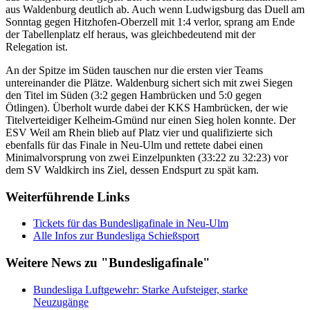
aus Waldenburg deutlich ab. Auch wenn Ludwigsburg das Duell am
Sonntag gegen Hitzhofen-Oberzell mit 1:4 verlor, sprang am Ende
der Tabellenplatz elf heraus, was gleichbedeutend mit der
Relegation ist.
An der Spitze im Süden tauschen nur die ersten vier Teams
untereinander die Plätze. Waldenburg sichert sich mit zwei Siegen
den Titel im Süden (3:2 gegen Hambrücken und 5:0 gegen
Ötlingen). Überholt wurde dabei der KKS Hambrücken, der wie
Titelverteidiger Kelheim-Gmünd nur einen Sieg holen konnte. Der
ESV Weil am Rhein blieb auf Platz vier und qualifizierte sich
ebenfalls für das Finale in Neu-Ulm und rettete dabei einen
Minimalvorsprung von zwei Einzelpunkten (33:22 zu 32:23) vor
dem SV Waldkirch ins Ziel, dessen Endspurt zu spät kam.
Weiterführende Links
Tickets für das Bundesligafinale in Neu-Ulm
Alle Infos zur Bundesliga Schießsport
Weitere News zu "Bundesligafinale"
Bundesliga Luftgewehr: Starke Aufsteiger, starke
Neuzugänge