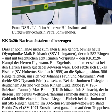
Foto: DSB / Läuft im Alter zur Höchstform auf:
Luftgewehr-Schützin Petra Schwendner.
KK 3x20: Nachwuchstalente überzeugen
Dass er noch lange nicht zum alten Eisen gehört, bewies heute
Olympionike Maik Eckhardt (SSV Leingarten), der mit 582 Ringen
– und mit beachtlichen acht Ringen Vorsprung – den KK3x20-
Kampf der Herren II gewann. Ein Ergebnis, mit dem er selbst bei
den Herren I noch gut dabei gewesen wäre. Dort setzte sich Lukas
Fischer (SV Hubertus Steinbach 1959) an die Spitzenposition. 586
Ringe reichten, um sich vor Johannes Früh und Maximilian Wolf
(beide SSG Dynamit Fürth) zu setzen. Bei den Junioren II siegte mit
deutlichem Abstand von zehn Ringen Luka Ribbe (SV 1967
Sulzbach-Taunus). Max Braun (KK-Schützenclub Steinach), der in
diesem Jahr bereits Weltcup-Erfahrung sammeln durfte, holte sich
Gold mit Hilfe einer tadellosen Liegend-Einheit bei den Junioren I
mit 585 Ringen gesamt. Im 30-Schuss-Stehendwettbewerb stand
Robin Zissel (SV 1971 Ernsthausen) ganz oben auf dem Treppchen,