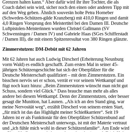
Grenzen halten kann.“ Aber dafür wird ihr ihre Tochter, die als
Coach dabei sein wird, sicher noch den einen oder anderen Tipp mit
auf den Weg geben. Ähnlich souverän holte Petra Horneber
(Schweden-Schützen-gilde Kranzberg) mit 410,0 Ringen und damit
4,0 Ringen Vorsprung den Meistertitel bei den Damen III. Deutsche
Luftpistolen-Meisterinnen wurden Christel Gallmann (SV
Schwenningen / Damen IV) und Gabriele Haas (SGes Schifferstadt
/ Damen III), die mit einem Spitzenresultat von 380 Ringen glänzte.
Zimmerstutzen: DM-Debüt mit 62 Jahren
Mit 62 Jahren hat auch Ludwig Dirscherl (Erheiterung Neunburg
vorm Wald) es endlich geschafft. Zum ersten Mal in seiner 45-
jährigen Schützengeschichte hat sich der Oberpfälzer für die
Deutsche Meisterschaft qualifiziert – mit dem Zimmerstutzen. Ein
bisschen nervös sei er schon, verrät er vor seinem Wettkampf und
fügt noch kurz hinzu: „Beim Zimmerstutzen wünscht man nicht gut
Schuss, sondern viel Glück.“ Dass brauche man mehr als alles
andere bei diesem Wettkampf. Denn der Zimmerstutzen, oder besser
gesagt die Munition, hat Launen. „Als ich an den Stand ging, war
meine Nervosität weg“, erzählt Dirscherl von seinem ersten Start,
„für mich ist das das Highlight meiner Schießkarriere“. Seit 19
Jahren ist er als Funktionär für den Oberpfälzer Schützenbund auf
der Deutschen Meisterschaft unterwegs, ist mit der Materie vertraut
und „ich fühle mich wohl in dieser Schützenfamilie“. Am Ende wird