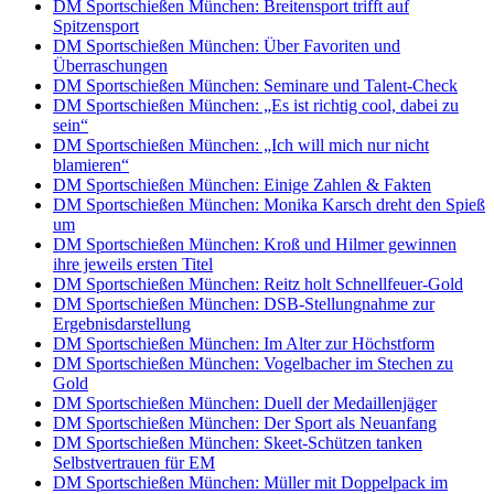
DM Sportschießen München: Breitensport trifft auf
Spitzensport
DM Sportschießen München: Über Favoriten und
Überraschungen
DM Sportschießen München: Seminare und Talent-Check
DM Sportschießen München: „Es ist richtig cool, dabei zu
sein“
DM Sportschießen München: „Ich will mich nur nicht
blamieren“
DM Sportschießen München: Einige Zahlen & Fakten
DM Sportschießen München: Monika Karsch dreht den Spieß
um
DM Sportschießen München: Kroß und Hilmer gewinnen
ihre jeweils ersten Titel
DM Sportschießen München: Reitz holt Schnellfeuer-Gold
DM Sportschießen München: DSB-Stellungnahme zur
Ergebnisdarstellung
DM Sportschießen München: Im Alter zur Höchstform
DM Sportschießen München: Vogelbacher im Stechen zu
Gold
DM Sportschießen München: Duell der Medaillenjäger
DM Sportschießen München: Der Sport als Neuanfang
DM Sportschießen München: Skeet-Schützen tanken
Selbstvertrauen für EM
DM Sportschießen München: Müller mit Doppelpack im