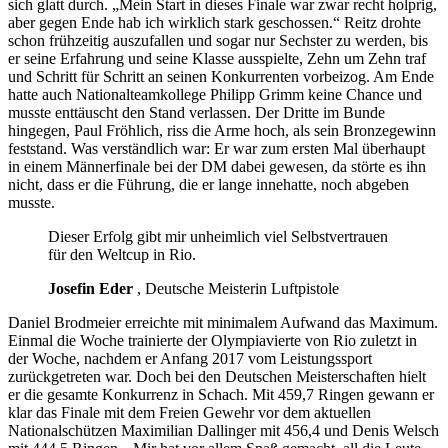
sich glatt durch. „Mein Start in dieses Finale war zwar recht holprig,
aber gegen Ende hab ich wirklich stark geschossen.“ Reitz drohte
schon frühzeitig auszufallen und sogar nur Sechster zu werden, bis
er seine Erfahrung und seine Klasse ausspielte, Zehn um Zehn traf
und Schritt für Schritt an seinen Konkurrenten vorbeizog. Am Ende
hatte auch Nationalteamkollege Philipp Grimm keine Chance und
musste enttäuscht den Stand verlassen. Der Dritte im Bunde
hingegen, Paul Fröhlich, riss die Arme hoch, als sein Bronzegewinn
feststand. Was verständlich war: Er war zum ersten Mal überhaupt
in einem Männerfinale bei der DM dabei gewesen, da störte es ihn
nicht, dass er die Führung, die er lange innehatte, noch abgeben
musste.
Dieser Erfolg gibt mir unheimlich viel Selbstvertrauen
für den Weltcup in Rio.
Josefin Eder
, Deutsche Meisterin Luftpistole
Daniel Brodmeier erreichte mit minimalem Aufwand das Maximum.
Einmal die Woche trainierte der Olympiavierte von Rio zuletzt in
der Woche, nachdem er Anfang 2017 vom Leistungssport
zurückgetreten war. Doch bei den Deutschen Meisterschaften hielt
er die gesamte Konkurrenz in Schach. Mit 459,7 Ringen gewann er
klar das Finale mit dem Freien Gewehr vor dem aktuellen
Nationalschützen Maximilian Dallinger mit 456,4 und Denis Welsch