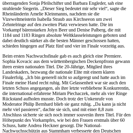
überragenden Sonja Pfeilschifter und Barbara Engleder, sah eine
strahlende Siegerin. „Dieser Sieg bedeutet mir sehr viel“, sagte die
Rheinländerin Amelie Kleinmanns, nachdem sie die
Vizeweltmeisterin Isabella Straub aus Kirchseeon um zwei
Zehntelringe auf den zweiten Platz verwiesen hatte. Die im
Vorkampf bärenstarken Jolyn Beer und Denise Palberg, die mit
1184 und 1183 Ringen absolute Weltklasseleistungen geboten und
dabei deutlich stärker als die besten Männer geschossen hatten,
schieden hingegen auf Platz fünf und vier im Finale vorzeitig aus.
Beim ersten Nachwuchsfinale gab es auch gleich eine Premiere.
Sophia Kovacic aus dem württembergischen Deckenpfronn gewann
ihren ersten nationalen Titel. Die 20-Jährige, Mitglied ihres
Landeskaders, bezwang die nationale Elite mit einem klaren
Finalerfolg. „Ich bin generell nicht so aufgeregt und hatte auch im
Finale meine Hand recht ruhig. Mit Gelassenheit war sie auch den
letzten Schuss angegangen, als ihre letzte verbliebene Konkurrentin,
die international erfahrene Miriam Piechaczek, mehr als vier Ringe
Rückstand aufholen musste. Doch trotz der Unkenrufe von
Moderator Philip Bernhard blieb sie ganz ruhig. „Da kann ja nicht
mehr viel passieren“, dachte sie sich, und mit einer 8,8 zum
Abschluss sicherte sie sich noch immer souverän ihren Titel. Für den
Höhepunkt des Vorkampfes, wie bei den Frauen erstmals über 60
Schuss, hatte Andrea Heckner gesorgt. Die National-
Nachwuchsschützin aus Stammham verbesserte den Deutschen