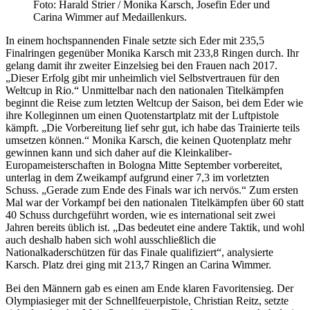
Foto: Harald Strier / Monika Karsch, Josefin Eder und
Carina Wimmer auf Medaillenkurs.
In einem hochspannenden Finale setzte sich Eder mit 235,5
Finalringen gegenüber Monika Karsch mit 233,8 Ringen durch. Ihr
gelang damit ihr zweiter Einzelsieg bei den Frauen nach 2017.
„Dieser Erfolg gibt mir unheimlich viel Selbstvertrauen für den
Weltcup in Rio.“ Unmittelbar nach den nationalen Titelkämpfen
beginnt die Reise zum letzten Weltcup der Saison, bei dem Eder wie
ihre Kolleginnen um einen Quotenstartplatz mit der Luftpistole
kämpft. „Die Vorbereitung lief sehr gut, ich habe das Trainierte teils
umsetzen können.“ Monika Karsch, die keinen Quotenplatz mehr
gewinnen kann und sich daher auf die Kleinkaliber-
Europameisterschaften in Bologna Mitte September vorbereitet,
unterlag in dem Zweikampf aufgrund einer 7,3 im vorletzten
Schuss. „Gerade zum Ende des Finals war ich nervös.“ Zum ersten
Mal war der Vorkampf bei den nationalen Titelkämpfen über 60 statt
40 Schuss durchgeführt worden, wie es international seit zwei
Jahren bereits üblich ist. „Das bedeutet eine andere Taktik, und wohl
auch deshalb haben sich wohl ausschließlich die
Nationalkaderschützen für das Finale qualifiziert“, analysierte
Karsch. Platz drei ging mit 213,7 Ringen an Carina Wimmer.
Bei den Männern gab es einen am Ende klaren Favoritensieg. Der
Olympiasieger mit der Schnellfeuerpistole, Christian Reitz, setzte