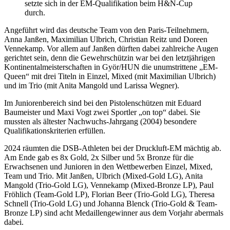
setzte sich in der EM-Qualifikation beim H&N-Cup
durch.
Angeführt wird das deutsche Team von den Paris-Teilnehmern,
Anna Janßen, Maximilian Ulbrich, Christian Reitz und Doreen
Vennekamp. Vor allem auf Janßen dürften dabei zahlreiche Augen
gerichtet sein, denn die Gewehrschützin war bei den letztjährigen
Kontinentalmeisterschaften in Györ/HUN die unumstrittene „EM-
Queen“ mit drei Titeln in Einzel, Mixed (mit Maximilian Ulbrich)
und im Trio (mit Anita Mangold und Larissa Wegner).
Im Juniorenbereich sind bei den Pistolenschützen mit Eduard
Baumeister und Maxi Vogt zwei Sportler „on top“ dabei. Sie
mussten als ältester Nachwuchs-Jahrgang (2004) besondere
Qualifikationskriterien erfüllen.
2024 räumten die DSB-Athleten bei der Druckluft-EM mächtig ab.
Am Ende gab es 8x Gold, 2x Silber und 5x Bronze für die
Erwachsenen und Junioren in den Wettbewerben Einzel, Mixed,
Team und Trio. Mit Janßen, Ulbrich (Mixed-Gold LG), Anita
Mangold (Trio-Gold LG), Vennekamp (Mixed-Bronze LP), Paul
Fröhlich (Team-Gold LP), Florian Beer (Trio-Gold LG), Theresa
Schnell (Trio-Gold LG) und Johanna Blenck (Trio-Gold & Team-
Bronze LP) sind acht Medaillengewinner aus dem Vorjahr abermals
dabei.