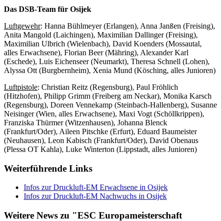
Das DSB-Team für Osijek
Luftgewehr
: Hanna Bühlmeyer (Erlangen), Anna Janßen (Freising),
Anita Mangold (Laichingen), Maximilian Dallinger (Freising),
Maximilian Ulbrich (Wielenbach), David Koenders (Mossautal,
alles Erwachsene), Florian Beer (Mähring), Alexander Karl
(Eschede), Luis Eichenseer (Neumarkt), Theresa Schnell (Lohen),
Alyssa Ott (Burgbernheim), Xenia Mund (Kösching, alles Junioren)
Luftpistole
: Christian Reitz (Regensburg), Paul Fröhlich
(Hitzhofen), Philipp Grimm (Freiberg am Neckar), Monika Karsch
(Regensburg), Doreen Vennekamp (Steinbach-Hallenberg), Susanne
Neisinger (Wien, alles Erwachsene), Maxi Vogt (Schöllkrippen),
Franziska Thürmer (Witzenhausen), Johanna Blenck
(Frankfurt/Oder), Aileen Pitschke (Erfurt), Eduard Baumeister
(Neuhausen), Leon Kabisch (Frankfurt/Oder), David Obenaus
(Plessa OT Kahla), Luke Winterton (Lippstadt, alles Junioren)
Weiterführende Links
Infos zur Druckluft-EM Erwachsene in Osijek
Infos zur Druckluft-EM Nachwuchs in Osijek
Weitere News zu "ESC Europameisterschaft