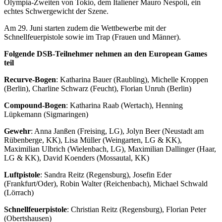
Olympia-Zweiten von Tokio, dem Italiener Mauro Nespoli, ein
echtes Schwergewicht der Szene.
Am 29. Juni starten zudem die Wettbewerbe mit der
Schnellfeuerpistole sowie im Trap (Frauen und Männer).
Folgende DSB-Teilnehmer nehmen an den European Games
teil
Recurve-Bogen
: Katharina Bauer (Raubling), Michelle Kroppen
(Berlin), Charline Schwarz (Feucht), Florian Unruh (Berlin)
Compound-Bogen
: Katharina Raab (Wertach), Henning
Lüpkemann (Sigmaringen)
Gewehr
: Anna Janßen (Freising, LG), Jolyn Beer (Neustadt am
Rübenberge, KK), Lisa Müller (Weingarten, LG & KK),
Maximilian Ulbrich (Wielenbach, LG), Maximilian Dallinger (Haar,
LG & KK), David Koenders (Mossautal, KK)
Luftpistole
: Sandra Reitz (Regensburg), Josefin Eder
(Frankfurt/Oder), Robin Walter (Reichenbach), Michael Schwald
(Lörrach)
Schnellfeuerpistole
: Christian Reitz (Regensburg), Florian Peter
(Obertshausen)