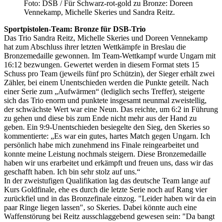
Foto: DSB / Für Schwarz-rot-gold zu Bronze: Doreen
Vennekamp, Michelle Skeries und Sandra Reitz.
Sportpistolen-Team: Bronze für DSB-Trio
Das Trio Sandra Reitz, Michelle Skeries und Doreen Vennekamp
hat zum Abschluss ihrer letzten Wettkämpfe in Breslau die
Bronzemedaille gewonnen. Im Team-Wettkampf wurde Ungarn mit
16:12 bezwungen. Gewertet werden in diesem Format stets 15
Schuss pro Team (jeweils fünf pro Schützin), der Sieger erhält zwei
Zähler, bei einem Unentschieden werden die Punkte geteilt. Nach
einer Serie zum „Aufwärmen“ (lediglich sechs Treffer), steigerte
sich das Trio enorm und punktete insgesamt neunmal zweistellig,
der schwächste Wert war eine Neun. Das reichte, um 6:2 in Führung
zu gehen und diese bis zum Ende nicht mehr aus der Hand zu
geben. Ein 9:9-Unentschieden besiegelte den Sieg, den Skeries so
kommentierte: „Es war ein gutes, hartes Match gegen Ungarn. Ich
persönlich habe mich zunehmend ins Finale reingearbeitet und
konnte meine Leistung nochmals steigern. Diese Bronzemedaille
haben wir uns erarbeitet und erkämpft und freuen uns, dass wir das
geschafft haben. Ich bin sehr stolz auf uns.“
In der zweistufigen Qualifikation lag das deutsche Team lange auf
Kurs Goldfinale, ehe es durch die letzte Serie noch auf Rang vier
zurückfiel und in das Bronzefinale einzog. "Leider haben wir da ein
paar Ringe liegen lassen", so Skeries. Dabei könnte auch eine
Waffenstörung bei Reitz ausschlaggebend gewesen sein: "Da bangt