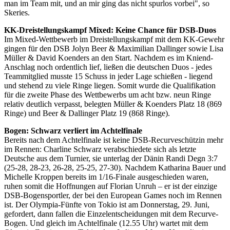
man im Team mit, und an mir ging das nicht spurlos vorbei", so
Skeries.
KK-Dreistellungskampf Mixed: Keine Chance für DSB-Duos
Im Mixed-Wettbewerb im Dreistellungskampf mit dem KK-Gewehr
gingen für den DSB Jolyn Beer & Maximilian Dallinger sowie Lisa
Müller & David Koenders an den Start. Nachdem es im Kniend-
Anschlag noch ordentlich lief, ließen die deutschen Duos - jedes
Teammitglied musste 15 Schuss in jeder Lage schießen - liegend
und stehend zu viele Ringe liegen. Somit wurde die Qualifikation
für die zweite Phase des Wettbewerbs um acht bzw. neun Ringe
relativ deutlich verpasst, belegten Müller & Koenders Platz 18 (869
Ringe) und Beer & Dallinger Platz 19 (868 Ringe).
Bogen: Schwarz verliert im Achtelfinale
Bereits nach dem Achtelfinale ist keine DSB-Recurveschützin mehr
im Rennen: Charline Schwarz verabschiedete sich als letzte
Deutsche aus dem Turnier, sie unterlag der Dänin Randi Degn 3:7
(25-28, 28-23, 26-28, 25-25, 27-30). Nachdem Katharina Bauer und
Michelle Kroppen bereits im 1/16-Finale ausgeschieden waren,
ruhen somit die Hoffnungen auf Florian Unruh – er ist der einzige
DSB-Bogensportler, der bei den European Games noch im Rennen
ist. Der Olympia-Fünfte von Tokio ist am Donnerstag, 29. Juni,
gefordert, dann fallen die Einzelentscheidungen mit dem Recurve-
Bogen. Und gleich im Achtelfinale (12.55 Uhr) wartet mit dem