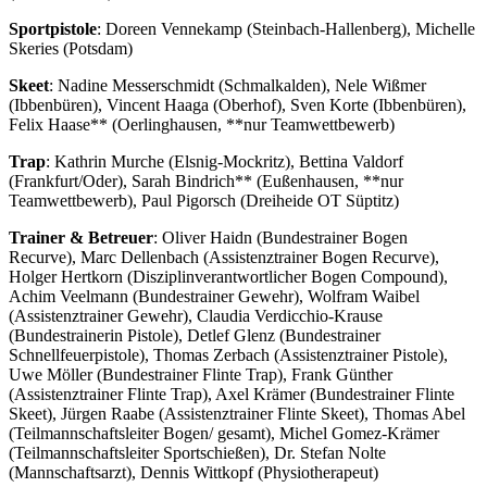
Sportpistole
: Doreen Vennekamp (Steinbach-Hallenberg), Michelle
Skeries (Potsdam)
Skeet
: Nadine Messerschmidt (Schmalkalden), Nele Wißmer
(Ibbenbüren), Vincent Haaga (Oberhof), Sven Korte (Ibbenbüren),
Felix Haase** (Oerlinghausen, **nur Teamwettbewerb)
Trap
: Kathrin Murche (Elsnig-Mockritz), Bettina Valdorf
(Frankfurt/Oder), Sarah Bindrich** (Eußenhausen, **nur
Teamwettbewerb), Paul Pigorsch (Dreiheide OT Süptitz)
Trainer & Betreuer
: Oliver Haidn (Bundestrainer Bogen
Recurve), Marc Dellenbach (Assistenztrainer Bogen Recurve),
Holger Hertkorn (Disziplinverantwortlicher Bogen Compound),
Achim Veelmann (Bundestrainer Gewehr), Wolfram Waibel
(Assistenztrainer Gewehr), Claudia Verdicchio-Krause
(Bundestrainerin Pistole), Detlef Glenz (Bundestrainer
Schnellfeuerpistole), Thomas Zerbach (Assistenztrainer Pistole),
Uwe Möller (Bundestrainer Flinte Trap), Frank Günther
(Assistenztrainer Flinte Trap), Axel Krämer (Bundestrainer Flinte
Skeet), Jürgen Raabe (Assistenztrainer Flinte Skeet), Thomas Abel
(Teilmannschaftsleiter Bogen/ gesamt), Michel Gomez-Krämer
(Teilmannschaftsleiter Sportschießen), Dr. Stefan Nolte
(Mannschaftsarzt), Dennis Wittkopf (Physiotherapeut)