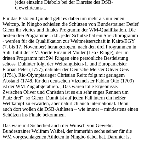
jedes einzelne Diabolo bei der Einreise des DSB-
Gewehrteams...
Für das Pistolen-Quintett geht es dabei um mehr als nur einen
Weltcup. In Ningbo schießen die Schützen von Bundestrainer Detlef
Glenz ihr viertes und finales Programm der WM-Qualifikation. Die
besten drei Programme - d.h. jeder Schütze hat ein Streichprogramm
- werden für die Qualifikation zur Weltmeisterschaft in Kairo/EGY
(7. bis 17. November) herangezogen, nach den drei Programmen in
Suhl führt der EM-Vierte Emanuel Müller (1767 Ringe), der im
dritten Programm mit 594 Ringen eine persönliche Bestleistung
schoss. Dahinter folgt der Weltranglisten-1. und Europameister
Florian Peter (1757), dahinter der Deutsche Meister Oliver Geis
(1751). Rio-Olympiasieger Christian Reitz folgt mit geringem
Abstand (1748, für den deutschen Vizemeister Fabian Otto (1709)
ist der WM-Zug abgefahren. „Das waren tolle Ergebnisse.
Zwischen Oliver und Christian ist es ein sehr enges Rennen um
Platz drei“, so Glenz. Damit ist auf jeden Fall intern ein heißer
Wettkampf zu erwarten, aber natürlich auch international. Denn
auch dort wollen die DSB-Athleten – wie immer – mindestens einen
Schützen ins Finale bekommen.
Das wäre mit Sicherheit auch der Wunsch von Gewehr-
Bundestrainer Wolfram Waibel, der immerhin sechs seiner für die
WM vorgeschlagenen Athleten in Ningbo dabei hat. Darunter ist