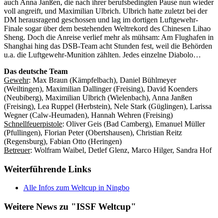
auch Anna Janßen, die nach ihrer berufsbedingten Pause nun wieder
voll angreift, und Maximilian Ulbrich. Ulbrich hatte zuletzt bei der
DM herausragend geschossen und lag im dortigen Luftgewehr-
Finale sogar über dem bestehenden Weltrekord des Chinesen Lihao
Sheng. Doch die Anreise verlief mehr als mühsam: Am Flughafen in
Shanghai hing das DSB-Team acht Stunden fest, weil die Behörden
u.a. die Luftgewehr-Munition zählten. Jedes einzelne Diabolo…
Das deutsche Team
Gewehr
: Max Braun (Kämpfelbach), Daniel Bühlmeyer
(Weiltingen), Maximilian Dallinger (Freising), David Koenders
(Neubiberg), Maximilian Ulbrich (Wielenbach), Anna Janßen
(Freising), Lea Ruppel (Herbstein), Nele Stark (Güglingen), Larissa
Wegner (Calw-Heumaden), Hannah Wehren (Freising)
Schnellfeuerpistole
: Oliver Geis (Bad Camberg), Emanuel Müller
(Pfullingen), Florian Peter (Obertshausen), Christian Reitz
(Regensburg), Fabian Otto (Heringen)
Betreuer
: Wolfram Waibel, Detlef Glenz, Marco Hilger, Sandra Hof
Weiterführende Links
Alle Infos zum Weltcup in Ningbo
Weitere News zu "ISSF Weltcup"