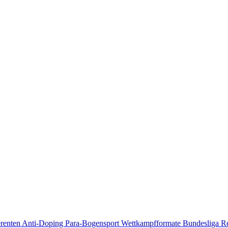
erenten
Anti-Doping
Para-Bogensport
Wettkampfformate
Bundesliga
R