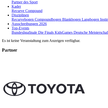
Partner des Sport
Kader
Recurve
Compound
Disziplinen
Recurvebogen
Compoundbogen
Blankbogen
Langbogen
Insti
Ausschreibungen 2026
Top-Events
Bundesligafinale
Die Finals
KidsGames
Deutsche Meisterscha
Es ist keine Veranstaltung zum Anzeigen verfügbar.
Partner