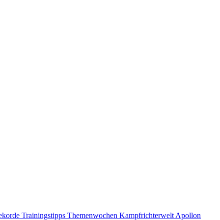
ekorde
Trainingstipps
Themenwochen
Kampfrichterwelt
Apollon