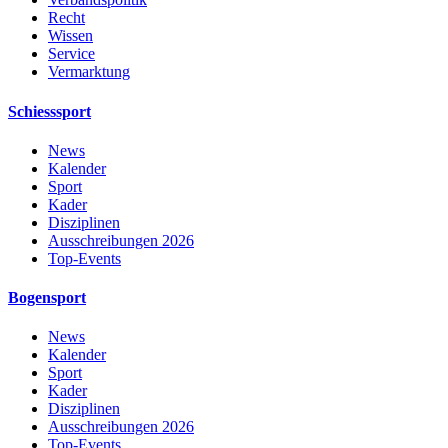
Recht
Wissen
Service
Vermarktung
Schiesssport
News
Kalender
Sport
Kader
Disziplinen
Ausschreibungen 2026
Top-Events
Bogensport
News
Kalender
Sport
Kader
Disziplinen
Ausschreibungen 2026
Top-Events