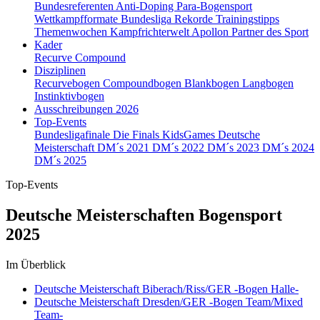
Bundesreferenten
Anti-Doping
Para-Bogensport
Wettkampfformate
Bundesliga
Rekorde
Trainingstipps
Themenwochen
Kampfrichterwelt
Apollon
Partner des Sport
Kader
Recurve
Compound
Disziplinen
Recurvebogen
Compoundbogen
Blankbogen
Langbogen
Instinktivbogen
Ausschreibungen 2026
Top-Events
Bundesligafinale
Die Finals
KidsGames
Deutsche
Meisterschaft
DM´s 2021
DM´s 2022
DM´s 2023
DM´s 2024
DM´s 2025
Top-Events
Deutsche Meisterschaften Bogensport
2025
Im Überblick
Deutsche Meisterschaft Biberach/Riss/GER -Bogen Halle-
Deutsche Meisterschaft Dresden/GER -Bogen Team/Mixed
Team-