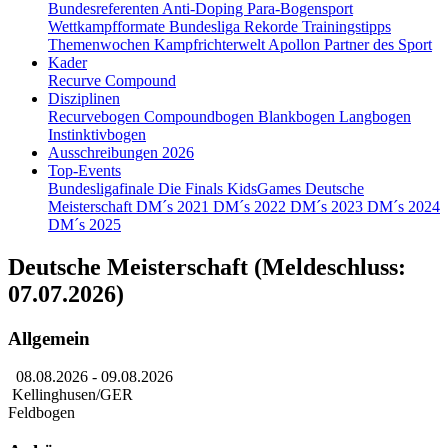
Bundesreferenten
Anti-Doping
Para-Bogensport
Wettkampfformate
Bundesliga
Rekorde
Trainingstipps
Themenwochen
Kampfrichterwelt
Apollon
Partner des Sport
Kader
Recurve
Compound
Disziplinen
Recurvebogen
Compoundbogen
Blankbogen
Langbogen
Instinktivbogen
Ausschreibungen 2026
Top-Events
Bundesligafinale
Die Finals
KidsGames
Deutsche
Meisterschaft
DM´s 2021
DM´s 2022
DM´s 2023
DM´s 2024
DM´s 2025
Deutsche Meisterschaft (Meldeschluss:
07.07.2026)
Allgemein
08.08.2026
- 09.08.2026
Kellinghusen/GER
Feldbogen