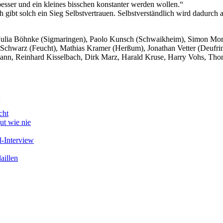
esser und ein kleines bisschen konstanter werden wollen.“
h gibt solch ein Sieg Selbstvertrauen. Selbstverständlich wird dadurch a
 Julia Böhnke (Sigmaringen), Paolo Kunsch (Schwaikheim), Simon Mo
ne Schwarz (Feucht), Mathias Kramer (Herßum), Jonathan Vetter (Deufri
mann, Reinhard Kisselbach, Dirk Marz, Harald Kruse, Harry Vohs, Th
cht
ut wie nie
-Interview
aillen