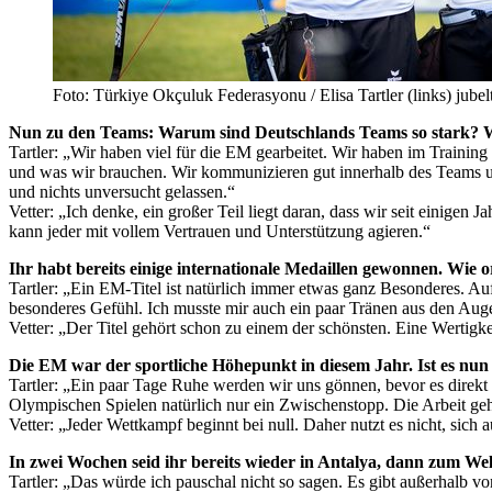
Foto: Türkiye Okçuluk Federasyonu / Elisa Tartler (links) jub
Nun zu den Teams: Warum sind Deutschlands Teams so stark? W
Tartler: „Wir haben viel für die EM gearbeitet. Wir haben im Traini
und was wir brauchen. Wir kommunizieren gut innerhalb des Teams un
und nichts unversucht gelassen.“
Vetter: „Ich denke, ein großer Teil liegt daran, dass wir seit einige
kann jeder mit vollem Vertrauen und Unterstützung agieren.“
Ihr habt bereits einige internationale Medaillen gewonnen. Wie o
Tartler: „Ein EM-Titel ist natürlich immer etwas ganz Besonderes. A
besonderes Gefühl. Ich musste mir auch ein paar Tränen aus den Auge
Vetter: „Der Titel gehört schon zu einem der schönsten. Eine Wertig
Die EM war der sportliche Höhepunkt in diesem Jahr. Ist es nun s
Tartler: „Ein paar Tage Ruhe werden wir uns gönnen, bevor es direkt
Olympischen Spielen natürlich nur ein Zwischenstopp. Die Arbeit geht
Vetter: „Jeder Wettkampf beginnt bei null. Daher nutzt es nicht, sich
In zwei Wochen seid ihr bereits wieder in Antalya, dann zum Wel
Tartler: „Das würde ich pauschal nicht so sagen. Es gibt außerhalb von