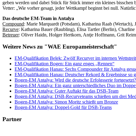
geben werden und dabei Stück für Stück immer ein kleines bisschen b
Vetter: „Wie vorher gesagt, jeder Wettkampf beginnt bei null. Natürlic
Das deutsche EM-Team in Antalya
Compound
: Marie Marquardt (Potsdam), Katharina Raab (Wertach),
Recurve
: Katharina Bauer (Raubling), Elisa Tartler (Berlin), Charli
Betreuer
: Oliver Haidn, Holger Hertkorn, Antje Hoffmann, Grit Rei
Weitere News zu "WAE Europameisterschaft"
EM-Qualifikation Belek: Zwölf Recurver im internen Wettstreit
EM-Qualifikation Bogen: Ein ganz enges „Rennen“
EM-Qualifikation Hanau: Sechs Compounder für Antalya gesu
EM-Qualifikation Hanau: Deutscher Rekord & Ergebnisse so g
Bogen-EM Antalya: Wird die deutsche Erfolgsserie fortgesetzt?
Bogen-EM Antalya: Ein ganz unterschiedliches Duo im Doppel
Bogen-EM Antalya: Guter Auftakt für das DSB-Team
Bogen-EM Antalya: DSB-Recurveteams schießen um drei Med
Bogen-EM Antalya: Simon Moritz schießt um Bronze
Bogen-EM Antalya: Doppel-Gold für DSB-Teams
Partner