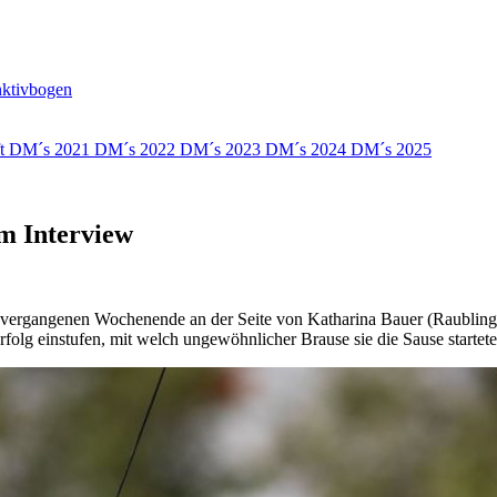
nktivbogen
ft
DM´s 2021
DM´s 2022
DM´s 2023
DM´s 2024
DM´s 2025
m Interview
am vergangenen Wochenende an der Seite von Katharina Bauer (Raubli
lg einstufen, mit welch ungewöhnlicher Brause sie die Sause starteten