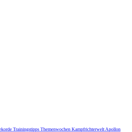
ekorde
Trainingstipps
Themenwochen
Kampfrichterwelt
Apollon