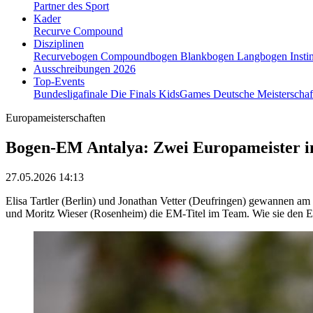
Partner des Sport
Kader
Recurve
Compound
Disziplinen
Recurvebogen
Compoundbogen
Blankbogen
Langbogen
Insti
Ausschreibungen 2026
Top-Events
Bundesligafinale
Die Finals
KidsGames
Deutsche Meisterscha
Europameisterschaften
Bogen-EM Antalya: Zwei Europameister i
27.05.2026 14:13
Elisa Tartler (Berlin) und Jonathan Vetter (Deufringen) gewannen 
und Moritz Wieser (Rosenheim) die EM-Titel im Team. Wie sie den Erfo