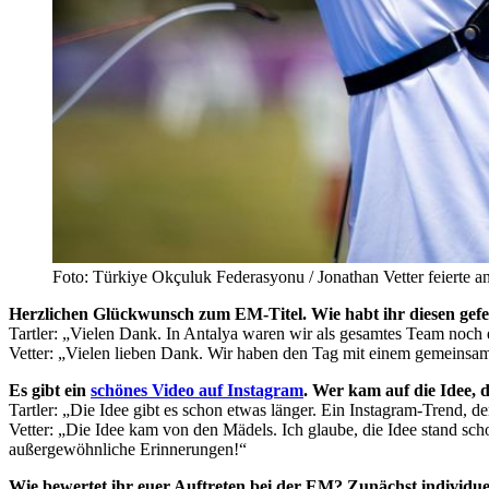
Foto: Türkiye Okçuluk Federasyonu / Jonathan Vetter feierte 
Herzlichen Glückwunsch zum EM-Titel. Wie habt ihr diesen gefe
Tartler: „Vielen Dank. In Antalya waren wir als gesamtes Team noch
Vetter: „Vielen lieben Dank. Wir haben den Tag mit einem gemeinsa
Es gibt ein
schönes Video auf Instagram
. Wer kam auf die Idee,
Tartler: „Die Idee gibt es schon etwas länger. Ein Instagram-Trend, d
Vetter: „Die Idee kam von den Mädels. Ich glaube, die Idee stand s
außergewöhnliche Erinnerungen!“
Wie bewertet ihr euer Auftreten bei der EM? Zunächst individue