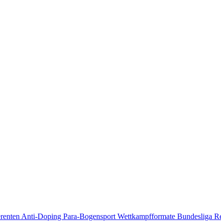
erenten
Anti-Doping
Para-Bogensport
Wettkampfformate
Bundesliga
R