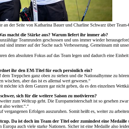
elte an der Seite von Katharina Bauer und Charline Schwarz über Team-
as macht die Stärke aus? Warum liefert ihr immer ab?
ng unzählige Teamrunden geschossen und uns immer wieder herausgeforde
d sind immer auf der Suche nach Verbesserung. Gemeinsam mit unseren
n Jahren den absoluten Fokus auf das Team legen und dadurch eine Einhei
rdnet ihr den EM-Titel für euch persönlich ein?
uf dem Treppchen ganz oben zu stehen und die Nationalhymne zu hören u
n wischen, aber das ist es allemal wert gewesen.“
keit möchte ich dem Ganzen gar nicht geben, da es den einzelnen Wettk
chwer, sich für die weitere Saison zu motivieren?
 weiter zum Weltcup geht. Die Europameisterschaft ist so gesehen zwa
 also weiter.“.“
 auf vergangenen Erfolgen auszuruhen. Somit heißt es, weiter zu arbeiten
tcup. Da ist doch im Team der Titel oder zumindest eine Medaille 
 Europa auch viele starke Nationen. Sicher ist eine Medaille also leider