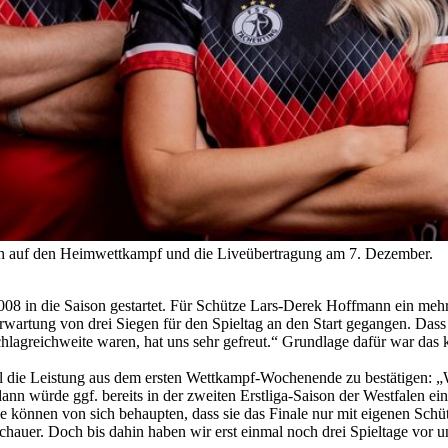
ch auf den Heimwettkampf und die Liveübertragung am 7. Dezember.
 in die Saison gestartet. Für Schütze Lars-Derek Hoffmann ein mehr als 
 Erwartung von drei Siegen für den Spieltag an den Start gegangen. Da
chlagreichweite waren, hat uns sehr gefreut.“ Grundlage dafür war da
die Leistung aus dem ersten Wettkampf-Wochenende zu bestätigen: „Wi
 dann würde ggf. bereits in der zweiten Erstliga-Saison der Westfalen 
 können von sich behaupten, dass sie das Finale nur mit eigenen Schütz
hauer. Doch bis dahin haben wir erst einmal noch drei Spieltage vor un