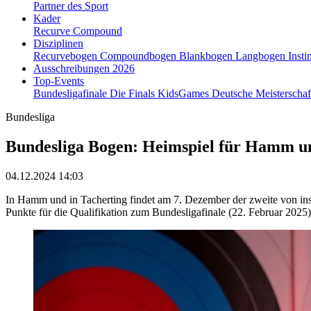
Partner des Sport
Kader
Recurve
Compound
Disziplinen
Recurvebogen
Compoundbogen
Blankbogen
Langbogen
Insti
Ausschreibungen 2026
Top-Events
Bundesligafinale
Die Finals
KidsGames
Deutsche Meisterscha
Bundesliga
Bundesliga Bogen: Heimspiel für Hamm u
04.12.2024 14:03
In Hamm und in Tacherting findet am 7. Dezember der zweite von in
Punkte für die Qualifikation zum Bundesligafinale (22. Februar 202