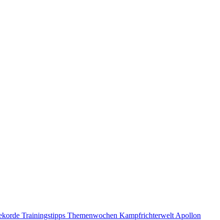
ekorde
Trainingstipps
Themenwochen
Kampfrichterwelt
Apollon