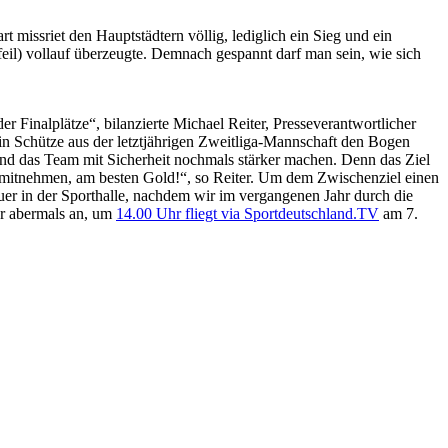
missriet den Hauptstädtern völlig, lediglich ein Sieg und ein
eil) vollauf überzeugte. Demnach gespannt darf man sein, wie sich
er Finalplätze“, bilanzierte Michael Reiter, Presseverantwortlicher
in Schütze aus der letztjährigen Zweitliga-Mannschaft den Bogen
und das Team mit Sicherheit nochmals stärker machen. Denn das Ziel
lle mitnehmen, am besten Gold!“, so Reiter. Um dem Zwischenziel einen
uer in der Sporthalle, nachdem wir im vergangenen Jahr durch die
er abermals an, um
14.00 Uhr fliegt via Sportdeutschland.TV
am 7.