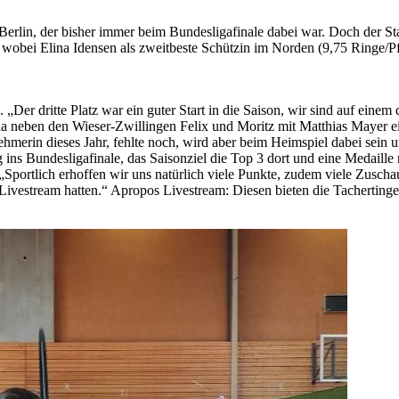
in, der bisher immer beim Bundesligafinale dabei war. Doch der Start 
wobei Elina Idensen als zweitbeste Schützin im Norden (9,75 Ringe/Pf
„Der dritte Platz war ein guter Start in die Saison, wir sind auf einem d
da neben den Wieser-Zwillingen Felix und Moritz mit Matthias Mayer e
merin dieses Jahr, fehlte noch, wird aber beim Heimspiel dabei sein 
nzug ins Bundesligafinale, das Saisonziel die Top 3 dort und eine Medai
„Sportlich erhoffen wir uns natürlich viele Punkte, zudem viele Zuscha
Livestream hatten.“ Apropos Livestream: Diesen bieten die Tacherting