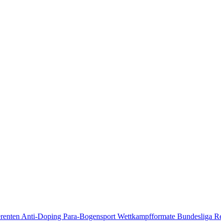
erenten
Anti-Doping
Para-Bogensport
Wettkampfformate
Bundesliga
R