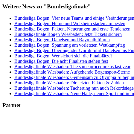
Weitere News zu "Bundesligafinale"
Bundesliga Bogen: Vier neue Teams und einige Veränderunge
Bundesliga Bogen: Herne und Welzheim starten am besten
Bundesliga Bogen: Fakten, Neuerungen und erste Tendenzen
Bundesligafinale Bogen Wiesbaden: Jetzt Tickets sichern
Bundesliga Bogen: Dauelsen und Bayreuth führen
Bundesliga Bogen: Spannung am vorletzten Wettkampftag
Bundesliga Bogen: Überragender Unruh führt Dauelsen ins Fin
Bundesliga Bogen: Wer sichert sich die Finalplätze?
Bundesliga Bogen: Die acht Finalisten stehen fest
Bundesligafinale Wiesbaden: The same procedure as last year
Bundesligafinale Wiesbaden: Aufgehende Bogensport-Sterne
Bundesligafinale Wiesbaden: Gemeinsam zu Olympia-Silber, 
Bundesligafinale Wiesbaden: Die letzten Fakten & Zahlen
Bundesligafinale Wiesbaden: Tacherting nun auch Rekordsiege
Bundesligafinale Wiesbaden: Neue Halle, neuer Sport und imm
Partner