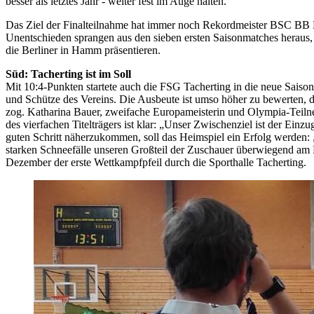
besser als letztes Jahr - weiter fest im Auge halten.“
Das Ziel der Finalteilnahme hat immer noch Rekordmeister BSC BB Berl
Unentschieden sprangen aus den sieben ersten Saisonmatches heraus, 
die Berliner in Hamm präsentieren.
Süd: Tacherting ist im Soll
Mit 10:4-Punkten startete auch die FSG Tacherting in die neue Saison. 
und Schütze des Vereins. Die Ausbeute ist umso höher zu bewerten, 
zog. Katharina Bauer, zweifache Europameisterin und Olympia-Teilneh
des vierfachen Titelträgers ist klar: „Unser Zwischenziel ist der Ei
guten Schritt näherzukommen, soll das Heimspiel ein Erfolg werden: 
starken Schneefälle unseren Großteil der Zuschauer überwiegend am 
Dezember der erste Wettkampfpfeil durch die Sporthalle Tacherting.