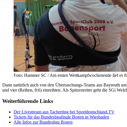
Foto: Hammer SC / Am ersten Wettkampfwochenende lief es fü
Dann natürlich auch von den Überraschungs-Teams aus Bayreuth und Re
und vier (Reihen, 8:6) einreihten. Als Spitzenreiter geht die SGi We
Weiterführende Links
Der Livestream aus Tacherting bei Sportdeutschland.TV
Tickets für das Bundesligafinale Bogen in Wiesbaden
Alle Infos zur Bundesliga Bogen