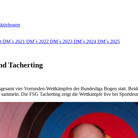
nktivbogen
ft
DM´s 2021
DM´s 2022
DM´s 2023
DM´s 2024
DM´s 2025
nd Tacherting
sgesamt vier Vorrunden-Wettkämpfen der Bundesliga Bogen statt. Beid
5) sammeln. Die FSG Tacherting zeigt die Wettkämpfe live bei Sportde