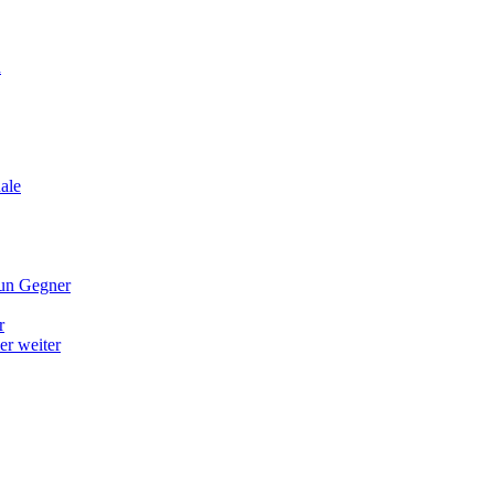
n
ale
nun Gegner
r
er weiter