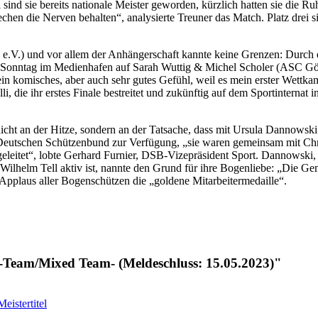
l sind sie bereits nationale Meister geworden, kürzlich hatten sie d
Stechen die Nerven behalten“, analysierte Treuner das Match. Platz dr
0 e.V.) und vor allem der Anhängerschaft kannte keine Grenzen: Durch 
m Sonntag im Medienhafen auf Sarah Wuttig & Michel Scholer (ASC Göttin
ein komisches, aber auch sehr gutes Gefühl, weil es mein erster Wettka
i, die ihr erstes Finale bestreitet und zukünftig auf dem Sportinternat
cht an der Hitze, sondern an der Tatsache, dass mit Ursula Dannowski 
em Deutschen Schützenbund zur Verfügung, „sie waren gemeinsam mit Ch
itet“, lobte Gerhard Furnier, DSB-Vizepräsident Sport. Dannowski, 
 Wilhelm Tell aktiv ist, nannte den Grund für ihre Bogenliebe: „Die G
 Applaus aller Bogenschützen die „goldene Mitarbeitermedaille“.
t -Team/Mixed Team- (Meldeschluss: 15.05.2023)"
eistertitel