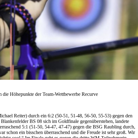
um die Höhepunkte der Team-Wettbewerbe Recurve
hael Reiter) durch ein 6:2 (50-51, 51-48, 56-50, 55-53) gegen den
 Blankenfelder BS 08 sich im Goldfinale gegenüberstehen, landete
erraschend 5:1 (51-50, 54-47, 47-47) gegen die BSG Raubling durch,
r schon ein bisschen überraschend und die Freude ist sehr groß. Wir
richtig cool.“ Im Finale geht es gegen die dritte WM-Teilnehmerin,