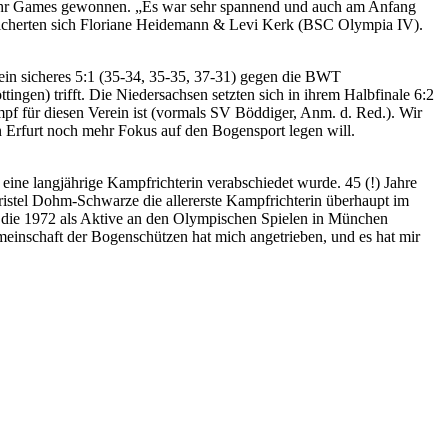
ie Ruhr Games gewonnen. „Es war sehr spannend und auch am Anfang
ei sicherten sich Floriane Heidemann & Levi Kerk (BSC Olympia IV).
ein sicheres 5:1 (35-34, 35-35, 37-31) gegen die BWT
gen) trifft. Die Niedersachsen setzten sich in ihrem Halbfinale 6:2
mpf für diesen Verein ist (vormals SV Böddiger, Anm. d. Red.). Wir
 in Erfurt noch mehr Fokus auf den Bogensport legen will.
eine langjährige Kampfrichterin verabschiedet wurde. 45 (!) Jahre
ristel Dohm-Schwarze die allererste Kampfrichterin überhaupt im
die 1972 als Aktive an den Olympischen Spielen in München
emeinschaft der Bogenschützen hat mich angetrieben, und es hat mir