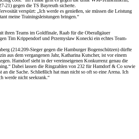
 27-21) gegen die TS Bayreuth sicherte.
rvosität verspürt: „Ich werde es genießen, sie müssen die Leistung
tant meine Trainingsleistungen bringen.“
it ihren Teams im Goldfinale, Raab für die Oberallgäuer
egen Tim Krippendorf und Przemyslaw Konecki ein echtes Team-
nberg (214:209-Sieger gegen die Hamburger Bogenschützen) dürfte
ützin aus dem vergangenen Jahr, Katharina Kutscher, ist vor einem
gegen. Hamdorf sieht in der vereinseigenen Konkurrenz genau die
ining.“ Dabei lassen die Ringzahlen von 232 für Hamdorf & Co sowie
an die Sache. Schließlich hat man nicht so oft so eine Arena. Ich
ch werde nicht seekrank.“