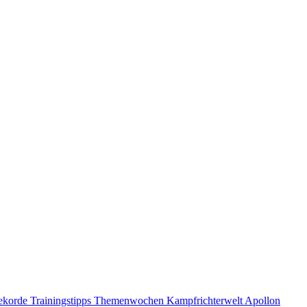
ekorde
Trainingstipps
Themenwochen
Kampfrichterwelt
Apollon