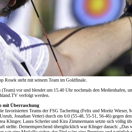
pp Rosek steht mit seinem Team im Goldfinale.
n (Team) vor und blendet um 15.40 Uhr nochmals den Medienhafen, 
chland.TV verfolgt werden.
b mit Überraschung
avorisierten Teams der FSG Tacherting (Felix und Moritz Wieser, Mic
nruh, Jonathan Vetter) durch ein 6:0 (55-48, 55-51, 56-46) gegen den
a Klinger, Laura Scherler und Kira Zimmermann setzte sich völlig üb
 stellte. Dementsprechend überglücklich war Klinger danach: „Das wa
en wir eine Medaille sicher, der Titel wäre eine Premiere und natürlich 