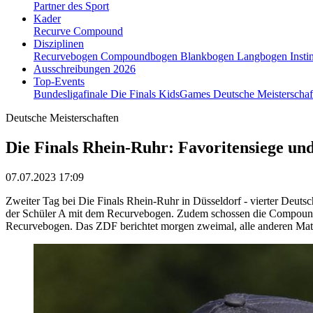
Partner des Sport
Kader
Recurve
Compound
Disziplinen
Recurvebogen
Compoundbogen
Blankbogen
Langbogen
Insti
Ausschreibungen 2026
Top-Events
Bundesligafinale
Die Finals
KidsGames
Deutsche Meisterscha
Deutsche Meisterschaften
Die Finals Rhein-Ruhr: Favoritensiege un
07.07.2023 17:09
Zweiter Tag bei Die Finals Rhein-Ruhr in Düsseldorf - vierter De
der Schüler A mit dem Recurvebogen. Zudem schossen die Compound- 
Recurvebogen. Das ZDF berichtet morgen zweimal, alle anderen Mat