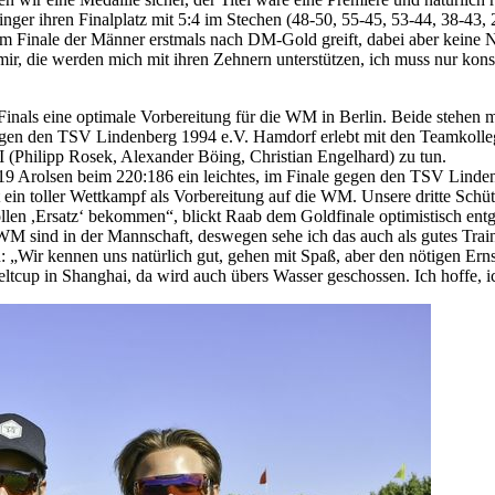
inger ihren Finalplatz mit 5:4 im Stechen (48-50, 55-45, 53-44, 38-43,
m Finale der Männer erstmals nach DM-Gold greift, dabei aber keine Ne
mir, die werden mich mit ihren Zehnern unterstützen, ich muss nur kons
inals eine optimale Vorbereitung für die WM in Berlin. Beide stehen m
gegen den TSV Lindenberg 1994 e.V. Hamdorf erlebt mit den Teamkoll
 (Philipp Rosek, Alexander Böing, Christian Engelhard) zu tun.
9 Arolsen beim 220:186 ein leichtes, im Finale gegen den TSV Linde
st ein toller Wettkampf als Vorbereitung auf die WM. Unsere dritte Sch
len ,Ersatz‘ bekommen“, blickt Raab dem Goldfinale optimistisch ent
WM sind in der Mannschaft, deswegen sehe ich das auch als gutes Tra
 „Wir kennen uns natürlich gut, gehen mit Spaß, aber den nötigen Ernst 
tcup in Shanghai, da wird auch übers Wasser geschossen. Ich hoffe, i