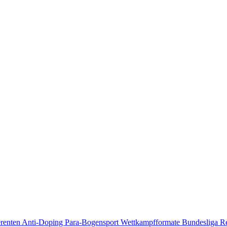
erenten
Anti-Doping
Para-Bogensport
Wettkampfformate
Bundesliga
R