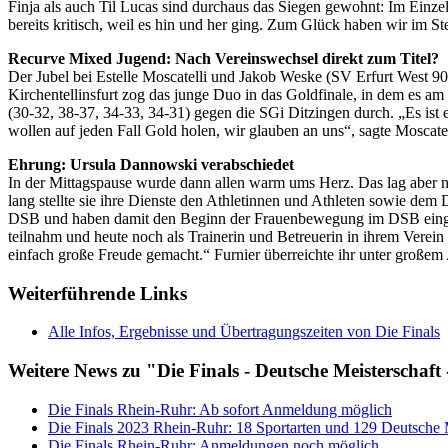
Finja als auch Til Lucas sind durchaus das Siegen gewohnt: Im Einze
bereits kritisch, weil es hin und her ging. Zum Glück haben wir im 
Recurve Mixed Jugend: Nach Vereinswechsel direkt zum Titel?
Der Jubel bei Estelle Moscatelli und Jakob Weske (SV Erfurt West 9
Kirchentellinsfurt zog das junge Duo in das Goldfinale, in dem es a
(30-32, 38-37, 34-33, 34-31) gegen die SGi Ditzingen durch. „Es ist 
wollen auf jeden Fall Gold holen, wir glauben an uns“, sagte Moscatell
Ehrung: Ursula Dannowski verabschiedet
In der Mittagspause wurde dann allen warm ums Herz. Das lag aber ni
lang stellte sie ihre Dienste den Athletinnen und Athleten sowie d
DSB und haben damit den Beginn der Frauenbewegung im DSB eingele
teilnahm und heute noch als Trainerin und Betreuerin in ihrem Verein
einfach große Freude gemacht.“ Furnier überreichte ihr unter großem
Weiterführende Links
Alle Infos, Ergebnisse und Übertragungszeiten von Die Finals
Weitere News zu "Die Finals - Deutsche Meisterschaf
Die Finals Rhein-Ruhr: Ab sofort Anmeldung möglich
Die Finals 2023 Rhein-Ruhr: 18 Sportarten und 129 Deutsche M
Die Finals Rhein-Ruhr: Anmeldungen noch möglich