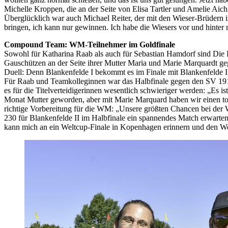
Michelle Kroppen, die an der Seite von Elisa Tartler und Amelie Aich
Überglücklich war auch Michael Reiter, der mit den Wieser-Brüdern i
bringen, ich kann nur gewinnen. Ich habe die Wiesers vor und hinter 
Compound Team: WM-Teilnehmer im Goldfinale
Sowohl für Katharina Raab als auch für Sebastian Hamdorf sind Die F
Gauschützen an der Seite ihrer Mutter Maria und Marie Marquardt 
Duell: Denn Blankenfelde I bekommt es im Finale mit Blankenfelde II
Für Raab und Teamkolleginnen war das Halbfinale gegen den SV 191
es für die Titelverteidigerinnen wesentlich schwieriger werden: „Es i
Monat Mutter geworden, aber mit Marie Marquard haben wir einen tol
richtige Vorbereitung für die WM: „Unsere größten Chancen bei der 
230 für Blankenfelde II im Halbfinale ein spannendes Match erwarten:
kann mich an ein Weltcup-Finale in Kopenhagen erinnern und den Wel