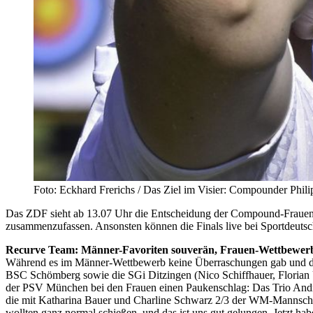
Foto: Eckhard Frerichs / Das Ziel im Visier: Compounder Phili
Das ZDF sieht ab 13.07 Uhr die Entscheidung der Compound-Fraue
zusammenzufassen. Ansonsten können die Finals live bei Sportdeuts
Recurve Team: Männer-Favoriten souverän, Frauen-Wettbewer
Während es im Männer-Wettbewerb keine Überraschungen gab und die f
BSC Schömberg sowie die SGi Ditzingen (Nico Schiffhauer, Florian U
der PSV München bei den Frauen einen Paukenschlag: Das Trio Andre
die mit Katharina Bauer und Charline Schwarz 2/3 der WM-Mannschaft
wollten ganz normal schießen, und das ist uns gut gelungen. Jetzt hab