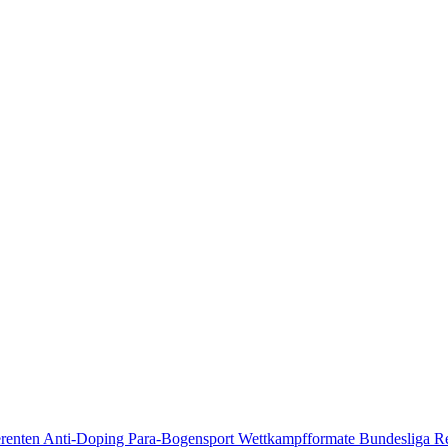
erenten
Anti-Doping
Para-Bogensport
Wettkampfformate
Bundesliga
R