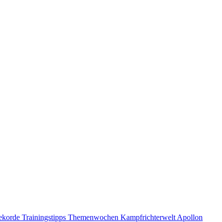
ekorde
Trainingstipps
Themenwochen
Kampfrichterwelt
Apollon