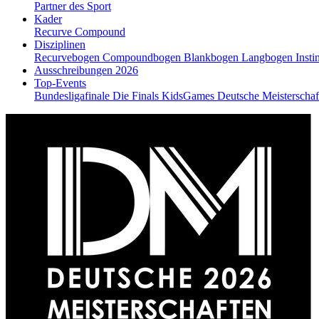
Partner des Sport
Kader
Recurve
Compound
Disziplinen
Recurvebogen
Compoundbogen
Blankbogen
Langbogen
Insti
Ausschreibungen 2026
Top-Events
Bundesligafinale
Die Finals
KidsGames
Deutsche Meisterscha