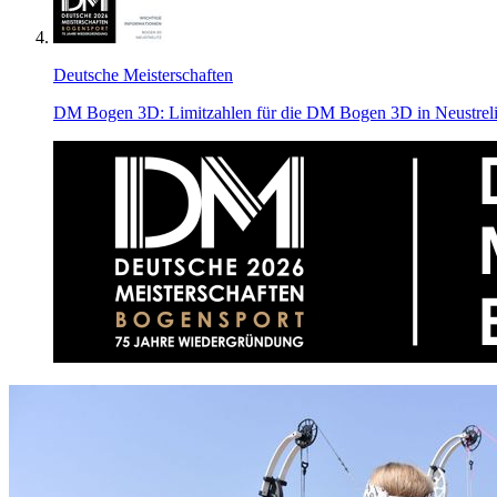
Deutsche Meisterschaften
DM Bogen 3D: Limitzahlen für die DM Bogen 3D in Neustrelitz