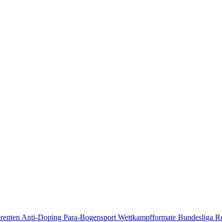
erenten
Anti-Doping
Para-Bogensport
Wettkampfformate
Bundesliga
R