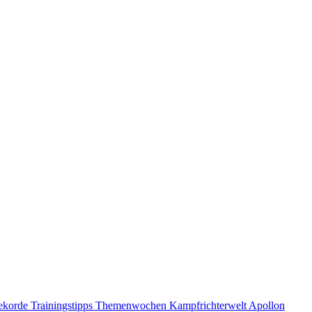
ekorde
Trainingstipps
Themenwochen
Kampfrichterwelt
Apollon