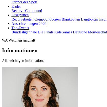
Partner des Sport
Kader
Recurve
Compound
Disziplinen
Recurvebogen
Compoundbogen
Blankbogen
Langbogen
Insti
Ausschreibungen 2026
Top-Events
Bundesligafinale
Die Finals
KidsGames
Deutsche Meisterscha
WA Weltmeisterschaft
Informationen
Alle wichtigen Informationen