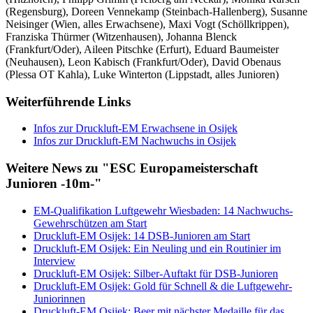
(Regensburg), Doreen Vennekamp (Steinbach-Hallenberg), Susanne
Neisinger (Wien, alles Erwachsene), Maxi Vogt (Schöllkrippen),
Franziska Thürmer (Witzenhausen), Johanna Blenck
(Frankfurt/Oder), Aileen Pitschke (Erfurt), Eduard Baumeister
(Neuhausen), Leon Kabisch (Frankfurt/Oder), David Obenaus
(Plessa OT Kahla), Luke Winterton (Lippstadt, alles Junioren)
Weiterführende Links
Infos zur Druckluft-EM Erwachsene in Osijek
Infos zur Druckluft-EM Nachwuchs in Osijek
Weitere News zu "ESC Europameisterschaft
Junioren -10m-"
EM-Qualifikation Luftgewehr Wiesbaden: 14 Nachwuchs-
Gewehrschützen am Start
Druckluft-EM Osijek: 14 DSB-Junioren am Start
Druckluft-EM Osijek: Ein Neuling und ein Routinier im
Interview
Druckluft-EM Osijek: Silber-Auftakt für DSB-Junioren
Druckluft-EM Osijek: Gold für Schnell & die Luftgewehr-
Juniorinnen
Druckluft-EM Osijek: Beer mit nächster Medaille für das