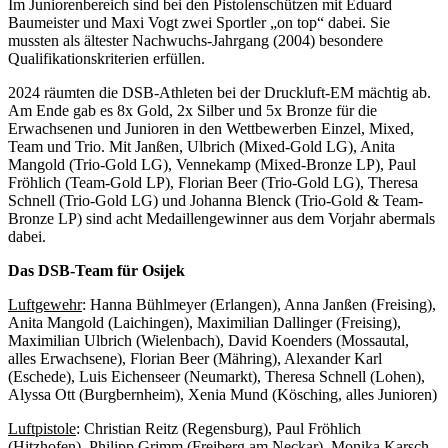
Im Juniorenbereich sind bei den Pistolenschützen mit Eduard
Baumeister und Maxi Vogt zwei Sportler „on top“ dabei. Sie
mussten als ältester Nachwuchs-Jahrgang (2004) besondere
Qualifikationskriterien erfüllen.
2024 räumten die DSB-Athleten bei der Druckluft-EM mächtig ab.
Am Ende gab es 8x Gold, 2x Silber und 5x Bronze für die
Erwachsenen und Junioren in den Wettbewerben Einzel, Mixed,
Team und Trio. Mit Janßen, Ulbrich (Mixed-Gold LG), Anita
Mangold (Trio-Gold LG), Vennekamp (Mixed-Bronze LP), Paul
Fröhlich (Team-Gold LP), Florian Beer (Trio-Gold LG), Theresa
Schnell (Trio-Gold LG) und Johanna Blenck (Trio-Gold & Team-
Bronze LP) sind acht Medaillengewinner aus dem Vorjahr abermals
dabei.
Das DSB-Team für Osijek
Luftgewehr
: Hanna Bühlmeyer (Erlangen), Anna Janßen (Freising),
Anita Mangold (Laichingen), Maximilian Dallinger (Freising),
Maximilian Ulbrich (Wielenbach), David Koenders (Mossautal,
alles Erwachsene), Florian Beer (Mähring), Alexander Karl
(Eschede), Luis Eichenseer (Neumarkt), Theresa Schnell (Lohen),
Alyssa Ott (Burgbernheim), Xenia Mund (Kösching, alles Junioren)
Luftpistole
: Christian Reitz (Regensburg), Paul Fröhlich
(Hitzhofen), Philipp Grimm (Freiberg am Neckar), Monika Karsch