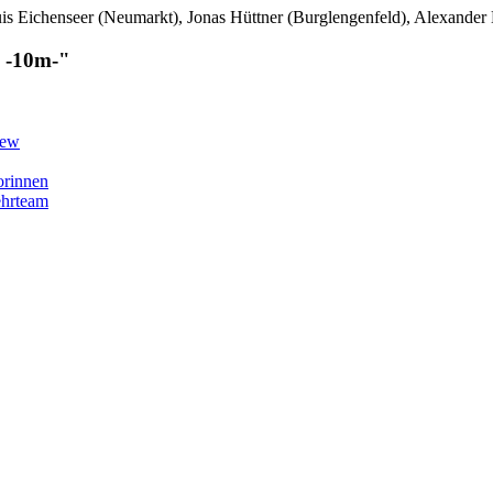
uis Eichenseer (Neumarkt), Jonas Hüttner (Burglengenfeld), Alexande
n -10m-"
iew
orinnen
ehrteam