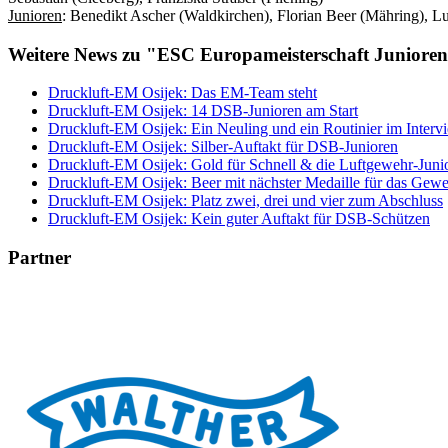
Junioren
: Benedikt Ascher (Waldkirchen), Florian Beer (Mähring), L
Weitere News zu "ESC Europameisterschaft Juniore
Druckluft-EM Osijek: Das EM-Team steht
Druckluft-EM Osijek: 14 DSB-Junioren am Start
Druckluft-EM Osijek: Ein Neuling und ein Routinier im Interv
Druckluft-EM Osijek: Silber-Auftakt für DSB-Junioren
Druckluft-EM Osijek: Gold für Schnell & die Luftgewehr-Juni
Druckluft-EM Osijek: Beer mit nächster Medaille für das Gew
Druckluft-EM Osijek: Platz zwei, drei und vier zum Abschluss
Druckluft-EM Osijek: Kein guter Auftakt für DSB-Schützen
Partner