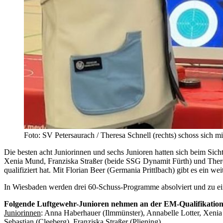
Foto: SV Petersaurach / Theresa Schnell (rechts) schoss sich m
Die besten acht Juniorinnen und sechs Junioren hatten sich beim Sic
Xenia Mund, Franziska Straßer (beide SSG Dynamit Fürth) und Theresa
qualifiziert hat. Mit Florian Beer (Germania Prittlbach) gibt es ein we
In Wiesbaden werden drei 60-Schuss-Programme absolviert und zu ei
Folgende Luftgewehr-Junioren nehmen an der EM-Qualifikation 
Juniorinnen
: Anna Haberhauer (Ilmmünster), Annabelle Lotter, Xeni
Sebastian (Cleeberg), Franziska Straßer (Pliening)