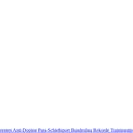
erenten
Anti-Doping
Para-Schießsport
Bundesliga
Rekorde
Trainingsti