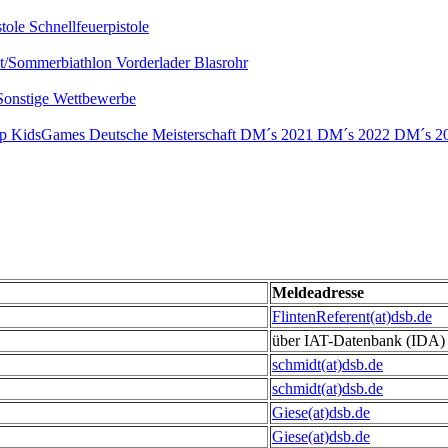
stole
Schnellfeuerpistole
nt/Sommerbiathlon
Vorderlader
Blasrohr
Sonstige Wettbewerbe
up
KidsGames
Deutsche Meisterschaft
DM´s 2021
DM´s 2022
DM´s 2
Meldeadresse
FlintenReferent(at)dsb.de
über IAT-Datenbank (IDA)
schmidt(at)dsb.de
schmidt(at)dsb.de
Giese(at)dsb.de
Giese(at)dsb.de