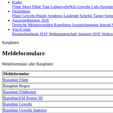
Kader
Flinte Skeet
Flinte Trap
Luftgewehr/KK-Gewehr
Luft-/Sportpi
Disziplinen
Flinte
Gewehr
Pistole
Armbrust
Laufende Scheibe
Target Spri
Ausschreibungen 2026
Deutsche Meisterschaften
Ranglisten
Auszeichnungen
Jugend
Top-Events
Bundesligafinale
ISSF Weltmeisterschaft Junioren
ISSF Weltc
Ranglisten
Meldeformulare
Meldeformulare aller Ranglisten
Meldeformular
Rangliste Flinte
Rangliste Bogen
Rangliste Feldbogen
Rangliste/EM Bogen 3D
Rangliste Gewehr
Rangliste Gewehr Junioren