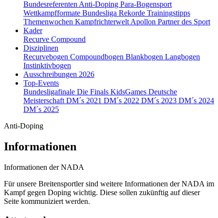
Bundesreferenten
Anti-Doping
Para-Bogensport
Wettkampfformate
Bundesliga
Rekorde
Trainingstipps
Themenwochen
Kampfrichterwelt
Apollon
Partner des Sport
Kader
Recurve
Compound
Disziplinen
Recurvebogen
Compoundbogen
Blankbogen
Langbogen
Instinktivbogen
Ausschreibungen 2026
Top-Events
Bundesligafinale
Die Finals
KidsGames
Deutsche
Meisterschaft
DM´s 2021
DM´s 2022
DM´s 2023
DM´s 2024
DM´s 2025
Anti-Doping
Informationen
Informationen der NADA
Für unsere Breitensportler sind weitere Informationen der NADA im
Kampf gegen Doping wichtig. Diese sollen zukünftig auf dieser
Seite kommuniziert werden.