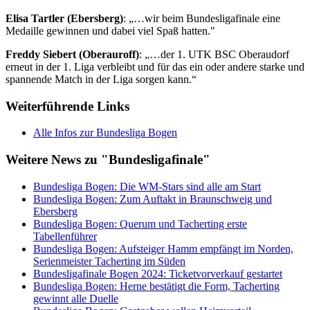
Elisa Tartler (Ebersberg)
: „…wir beim Bundesligafinale eine
Medaille gewinnen und dabei viel Spaß hatten."
Freddy Siebert (Oberauroff)
: „…der 1. UTK BSC Oberaudorf
erneut in der 1. Liga verbleibt und für das ein oder andere starke und
spannende Match in der Liga sorgen kann.“
Weiterführende Links
Alle Infos zur Bundesliga Bogen
Weitere News zu "Bundesligafinale"
Bundesliga Bogen: Die WM-Stars sind alle am Start
Bundesliga Bogen: Zum Auftakt in Braunschweig und
Ebersberg
Bundesliga Bogen: Querum und Tacherting erste
Tabellenführer
Bundesliga Bogen: Aufsteiger Hamm empfängt im Norden,
Serienmeister Tacherting im Süden
Bundesligafinale Bogen 2024: Ticketvorverkauf gestartet
Bundesliga Bogen: Herne bestätigt die Form, Tacherting
gewinnt alle Duelle