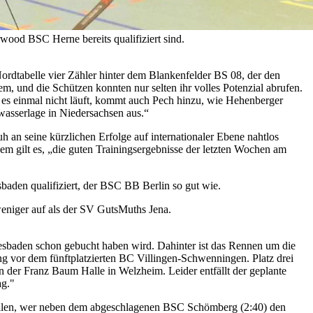
wood BSC Herne bereits qualifiziert sind.
ordtabelle vier Zähler hinter dem Blankenfelder BS 08, der den
 und die Schützen konnten nur selten ihr volles Potenzial abrufen.
 es einmal nicht läuft, kommt auch Pech hinzu, wie Hehenberger
wasserlage in Niedersachsen aus.“
 an seine kürzlichen Erfolge auf internationaler Ebene nahtlos
m gilt es, „die guten Trainingsergebnisse der letzten Wochen am
aden qualifiziert, der BSC BB Berlin so gut wie.
weniger auf als der SV GutsMuths Jena.
iesbaden schon gebucht haben wird. Dahinter ist das Rennen um die
ung vor dem fünftplatzierten BC Villingen-Schwenningen. Platz drei
der Franz Baum Halle in Welzheim. Leider entfällt der geplante
ag."
allen, wer neben dem abgeschlagenen BSC Schömberg (2:40) den