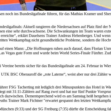
en noch ins Bundesligafinale führen, für das Mathias Kramer und Sher
esligafinals: Aktuell rangieren die Niedersachsen auf Platz fünf der N
elsen eine sehr durchwachsene. Die Schwankungen im Team waren extrem,
 erreichte“, erklärt Dauelsens Trainer Andreas Hehenberger. Und wenn
ritten Wettkampftag nicht gesundheitliche Probleme, sondern die Hoch
auf einen Mann: „Die Hoffnungen ruhen auch darauf, dass Florian Unruh
Las Vegas gute Form und wurde beim World Series-Finale Fünfter. Zude
ine bereits sicher für das Bundesligafinale am 24. Februar in Wiesb
 1. UTK BSC Oberauroff die „rote Laterne“, weist aber nur drei Zähler 
nführer FSG Tacherting mit lediglich drei Minuspunkten das Hotel in W
 liegt mit 31:11-Zählern auf Rang zwei und hat nur fünf Punkte Vorspr
ch dazwischen. Dementsprechend wird es am Samstag heiß hergehen in 
ths Trainer Mark Fichtner "erwartet gespannt den letzten Wettkampft
ünchen (9:33) und der SG Freiburg (7:35) dürfte die Entscheidung f