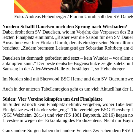
Foto: Andreas Hehenberger / Florian Unruh soll den SV Dauels
Norden: Schafft Dauelsen noch den Sprung nach Wiesbaden?
Dabei droht dem SV Dauelsen, wie im Vorjahr, das Verpassen des Bund
letzten Finalplatz einnimmt. „Bisher war die Saison für den SV Dau
Ausnahme war hier Florian Unruh, der als einziger seine Normalform
berichtet: „Zudem bremsten Leistungsträger Sebastian Rohrberg am d
Dauelsen ist demnach gefordert und setzt – kein Wunder – vor allem 
anknüpfen kann.“ Der beste deutsche Bogenschütze zeigte zuletzt in 
Samstag in der Aller-Weser-Halle zu bestätigen“, so Hehenberger.
Im Norden sind mit Sherwood BSC Herne und dem SV Querum zwei Vere
Auch in der unteren Tabellenregion geht es um viel: Aktuell hat der
Süden: Vier Vereine kämpfen um drei Finalplätze
Im Süden ist noch kein Finalplatz definitiv vergeben, wobei Tabelle
Finalplätze zwei bis vier sehr „eng“. Titelverteidiger BSG Ebersberg
(SGI Welzheim, 28:14) und vier (TS 1861 Bayreuth, 26:16) liegen no
Livestream wegen der Erkrankung des Produzentens. Nicht nur Bayreu
Ganz andere Sorgen haben drei andere Vereine: Zwischen dem PSV M