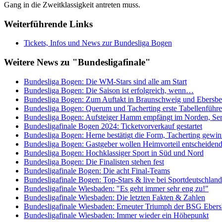
Gang in die Zweitklassigkeit antreten muss.
Weiterführende Links
Tickets, Infos und News zur Bundesliga Bogen
Weitere News zu "Bundesligafinale"
Bundesliga Bogen: Die WM-Stars sind alle am Start
Bundesliga Bogen: Die Saison ist erfolgreich, wenn…
Bundesliga Bogen: Zum Auftakt in Braunschweig und Ebersbe
Bundesliga Bogen: Querum und Tacherting erste Tabellenführe
Bundesliga Bogen: Aufsteiger Hamm empfängt im Norden, Seri
Bundesligafinale Bogen 2024: Ticketvorverkauf gestartet
Bundesliga Bogen: Herne bestätigt die Form, Tacherting gewinn
Bundesliga Bogen: Gastgeber wollen Heimvorteil entscheidend
Bundesliga Bogen: Hochklassiger Sport in Süd und Nord
Bundesliga Bogen: Die Finalisten stehen fest
Bundesligafinale Bogen: Die acht Final-Teams
Bundesligafinale Bogen: Top-Stars & live bei Sportdeutschlan
Bundesligafinale Wiesbaden: "Es geht immer sehr eng zu!"
Bundesligafinale Wiesbaden: Die letzten Fakten & Zahlen
Bundesligafinale Wiesbaden: Erneuter Triumph der BSG Ebers
Bundesligafinale Wiesbaden: Immer wieder ein Höhepunkt