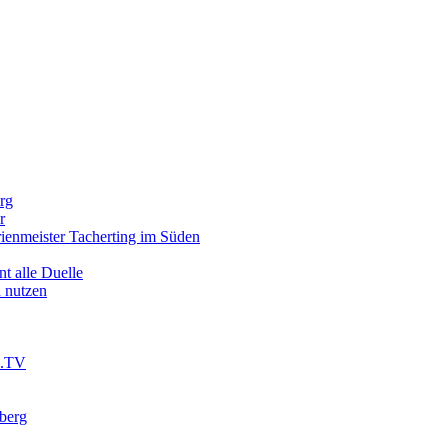
rg
r
enmeister Tacherting im Süden
t alle Duelle
 nutzen
d.TV
berg