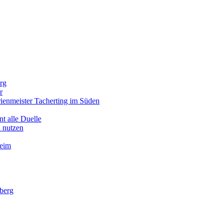
rg
r
enmeister Tacherting im Süden
t alle Duelle
 nutzen
heim
berg