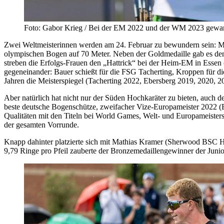
Foto: Gabor Krieg / Bei der EM 2022 und der WM 2023 gewann
Zwei Weltmeisterinnen werden am 24. Februar zu bewundern sein: M
olympischen Bogen auf 70 Meter. Neben der Goldmedaille gab es den
streben die Erfolgs-Frauen den „Hattrick“ bei der Heim-EM in Essen (
gegeneinander: Bauer schießt für die FSG Tacherting, Kroppen für di
Jahren die Meisterspiegel (Tacherting 2022, Ebersberg 2019, 2020, 2
Aber natürlich hat nicht nur der Süden Hochkaräter zu bieten, auch d
beste deutsche Bogenschütze, zweifacher Vize-Europameister 2022 (
Qualitäten mit den Titeln bei World Games, Welt- und Europameistersc
der gesamten Vorrunde.
Knapp dahinter platzierte sich mit Mathias Kramer (Sherwood BSC H
9,79 Ringe pro Pfeil zauberte der Bronzemedaillengewinner der Jun