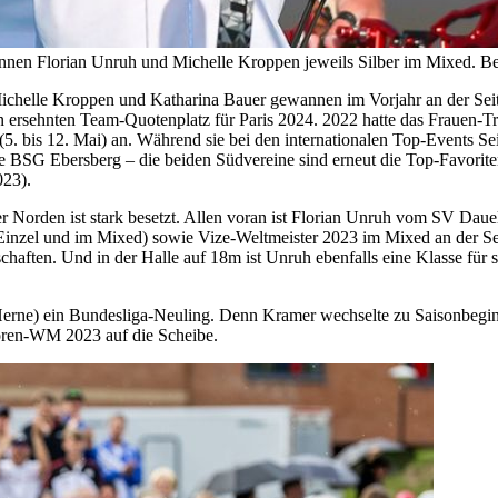
en Florian Unruh und Michelle Kroppen jeweils Silber im Mixed. Bei
ichelle Kroppen und Katharina Bauer gewannen im Vorjahr an der Seit
 ersehnten Team-Quotenplatz für Paris 2024. 2022 hatte das Frauen-Tr
5. bis 12. Mai) an. Während sie bei den internationalen Top-Events Sei
e BSG Ebersberg – die beiden Südvereine sind erneut die Top-Favoriten
023).
er Norden ist stark besetzt. Allen voran ist Florian Unruh vom SV Daue
Einzel und im Mixed) sowie Vize-Weltmeister 2023 im Mixed an der Se
haften. Und in der Halle auf 18m ist Unruh ebenfalls eine Klasse für s
erne) ein Bundesliga-Neuling. Denn Kramer wechselte zu Saisonbeginn
ioren-WM 2023 auf die Scheibe.