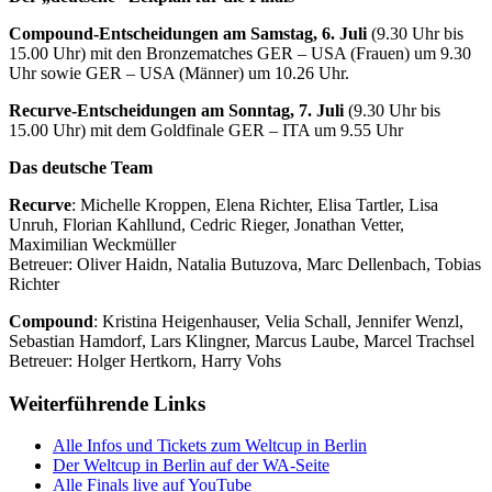
Compound-Entscheidungen am Samstag, 6. Juli
(9.30 Uhr bis
15.00 Uhr) mit den Bronzematches GER – USA (Frauen) um 9.30
Uhr sowie GER – USA (Männer) um 10.26 Uhr.
Recurve-Entscheidungen am Sonntag, 7. Juli
(9.30 Uhr bis
15.00 Uhr) mit dem Goldfinale GER – ITA um 9.55 Uhr
Das deutsche Team
Recurve
: Michelle Kroppen, Elena Richter, Elisa Tartler, Lisa
Unruh, Florian Kahllund, Cedric Rieger, Jonathan Vetter,
Maximilian Weckmüller
Betreuer: Oliver Haidn, Natalia Butuzova, Marc Dellenbach, Tobias
Richter
Compound
: Kristina Heigenhauser, Velia Schall, Jennifer Wenzl,
Sebastian Hamdorf, Lars Klingner, Marcus Laube, Marcel Trachsel
Betreuer: Holger Hertkorn, Harry Vohs
Weiterführende Links
Alle Infos und Tickets zum Weltcup in Berlin
Der Weltcup in Berlin auf der WA-Seite
Alle Finals live auf YouTube