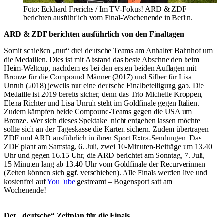
Foto: Eckhard Frerichs / Im TV-Fokus! ARD & ZDF
berichten ausführlich vom Final-Wochenende in Berlin.
ARD & ZDF berichten ausführlich von den Finaltagen
Somit schießen „nur“ drei deutsche Teams am Anhalter Bahnhof um
die Medaillen. Dies ist mit Abstand das beste Abschneiden beim
Heim-Weltcup, nachdem es bei den ersten beiden Auflagen mit
Bronze für die Compound-Männer (2017) und Silber für Lisa
Unruh (2018) jeweils nur eine deutsche Finalbeteiligung gab. Die
Medaille ist 2019 bereits sicher, denn das Trio Michelle Kroppen,
Elena Richter und Lisa Unruh steht im Goldfinale gegen Italien.
Zudem kämpfen beide Compound-Teams gegen die USA um
Bronze. Wer sich dieses Spektakel nicht entgehen lassen möchte,
sollte sich an der Tageskasse die Karten sichern. Zudem übertragen
ZDF und ARD ausführlich in ihren Sport Extra-Sendungen. Das
ZDF plant am Samstag, 6. Juli, zwei 10-Minuten-Beiträge um 13.40
Uhr und gegen 16.15 Uhr, die ARD berichtet am Sonntag, 7. Juli,
15 Minuten lang ab 13.40 Uhr vom Goldfinale der Recurverinnen
(Zeiten können sich ggf. verschieben). Alle Finals werden live und
kostenfrei auf
YouTube
gestreamt – Bogensport satt am
Wochenende!
Der „deutsche“ Zeitplan für die Finals