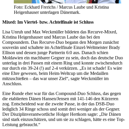
Foto: Eckhard Frerichs / Marcus Laube und Kristina
Heigenhauser unterlagen Dänemark.
Mixed: Im Viertel- bzw. Achtelfinale ist Schluss
Lisa Unruh und Max Weckmüller bildeten das Recurve-Mixed,
Kristina Heigenhauser und Marcus Laube das bei den
Compoundern. Das Recurve-Duo begann den Morgen zunächst
souverän und schaltete im Achtelfinale Einzel-Weltmeister Brady
Ellison und dessen junge Partnerin 6:0 aus. Danach schien
Moldawien ein machbarer Gegner zu sein, doch das deutsche Duo
unterlag in drei Passen mit einem Ring und konnte zwischendurch
nur durch ein 39-24 (!) auf 2-4 verkürzen. „Es ist schade! Es wäre
eine Ehre gewesen, beim Heim-Weltcup um die Medaillen
mitzuschießen – das war unser Ziel“, sagte Weckmüller im
Anschluss.
Eine Runde eher war für das Compound-Duo Schluss, das gegen
die etablierten Dänen Hansen/Jensen mit 141-146 den Kürzeren
zog. Entscheidend war die zweite Passe, in der das DSB-Duo
lediglich 34 Ringe schoss und somit drei weniger als der Gegner.
Der Disziplinverantwortliche Holger Hertkorn sagte: „Die Dänen
sind stark einzuschätzen, und um sie zu schlagen, hätte es eine Top-
Leistung gebraucht.“