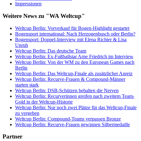
Impressionen
Weitere News zu "WA Weltcup"
Weltcup Berlin: Vorverkauf für Bogen-Highlight gestartet
Bogensport international: Nach Herzogenbusch oder Berlin?
Bogensport: Doppel-Interview mit Elena Richter & Lisa
Unruh
Weltcup Berlin: Das deutsche Team
Weltcup Berlin: Ex-Fußballstar Arne Friedrich im Interview
Weltcup Berlin: Von der WM zu den European Games nach
Berlin
Weltcup Berlin: Das Weltcup-Finale als zusätzlicher Anreiz
Weltcup Berlin: Recurve-Frauen & Compound-Männer
starten stark
Weltcup Berlin: DSB-Schützen behalten die Nerven
Weltcup Berlin: Recurverinnen greifen nach zweitem Team-
Gold in der Weltcup-Historie
Weltcup Berlin: Nur noch zwei Plätze für das Weltcup-Finale
zu vergeben
Weltcup Berlin: Compound-Teams verpassen Bronze
Weltcup Berlin: Recurve-Frauen gewinnen Silbermedaille
Partner