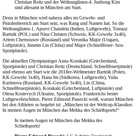
Christian Reitz und der Weltranglisten-4. Junhong Kim
sind allesamt in München am Start.
Denn in München wird nahezu alles im Gewehr- und
Pistolenbereich am Start sein, was Rang und Namen hat. So die
Weltranglisten-1. Apurvi Chandela (Indien, Luftgewehr), Tomasz
Bartnik (POL) und Nina Christen (Schweiz, KK-Gewehr 3x40),
Artem Chernousov (Russland) und Veronika Major (Ungarn,
Luftpistole), Junmin Lin (China) und Major (Schnellfeuer- bzw.
Sportpistole).
Die aktuellen Olympiasieger Anna Korakaki (Griechenland,
Sportpistole) und Christian Reitz (Deutschland, Schnellfeuerpistole)
sind ebenso am Start wie die 2018er-Weltmeister Bartnik (Polen,
KK-Gewehr 3x40), Hana Im (Südkorea, Luftgewehr), Yulia
Karimova (Russland, KK-Gewehr 3x40), Lin (China,
Schnellfeuerpistole), Korakaki (Griechenland, Luftpistole) und
Olena Kostevych (Ukraine, Sportpistole). Frankreichs bester
Luftgewehrschütze, Pierre Edmond Piasecki weiß, warum München
bei den Athleten so begehrt ist: „München ist der Weltcup-Klassiker.
In meinen Augen ist München das Mekka des Schießsports!“
In meinen Augen ist München das Mekka des
Schießsports!