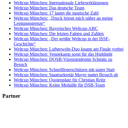
Weltcup München: Internationale Liebeserklärungen
Weltcup München: Das deutsche Team
Weltcup München: 17 lautet die magische Zahl
Weltcup München: „Druck bringt mich näher an meine
Leistungsgrenze“
Weltcup München: Bayerisches Weltcup-ABC
Weltcup München: Die letzten Fakten und Zahlen
Weltcup München: „Der größte Weltcup in der ISSF-
Geschichte“
Weltcup München: Luftgewehr-Duo knapp am Finale vorbei
Weltcup München: Vennekamp sorgt für das Highlight
Weltcup München: DOSB-Vizepräsidentin Schmitz zu
Besuch
Weltcup München: Schnellfeuerschützen mit super Start
Weltcup München: Staatssekretär Mayer stattet Besuch ab
Weltcup München: Quotenplatz für Christian Reitz
Weltcup München: Keine Medaille für DSB-Team
Partner