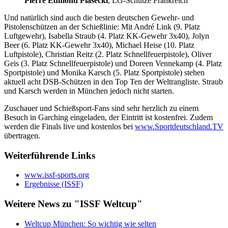
Pierre Edmond Piasecki
, LG-Schütze Frankreich
Und natürlich sind auch die besten deutschen Gewehr- und
Pistolenschützen an der Schießlinie: Mit André Link (9. Platz
Luftgewehr), Isabella Straub (4. Platz KK-Gewehr 3x40), Jolyn
Beer (6. Platz KK-Gewehr 3x40), Michael Heise (10. Platz
Luftpistole), Christian Reitz (2. Platz Schnellfeuerpistole), Oliver
Geis (3. Platz Schnellfeuerpistole) und Doreen Vennekamp (4. Platz
Sportpistole) und Monika Karsch (5. Platz Sportpistole) stehen
aktuell acht DSB-Schützen in den Top Ten der Weltrangliste. Straub
und Karsch werden in München jedoch nicht starten.
Zuschauer und Schießsport-Fans sind sehr herzlich zu einem
Besuch in Garching eingeladen, der Eintritt ist kostenfrei. Zudem
werden die Finals live und kostenlos bei
www.Sportdeutschland.TV
übertragen.
Weiterführende Links
www.issf-sports.org
Ergebnisse (ISSF)
Weitere News zu "ISSF Weltcup"
Weltcup München: So wichtig wie selten