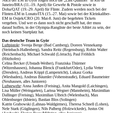
Nach der EM in Györ folgen noch die „Last Qualifier“ in Rio de
Janeiro/BRA (11.-19. April) für Gewehr & Pistole sowie in
Doha/QAT (19.-29. April) für Flinte. Zudem werden noch bei der
Flinten-EM in Lonato/ITA (15.-27. Mai) sowie bei der Kleinkaliber-
EM in Osijek/CRO (20. Mai-8. Juni) die begehrten Tickets
vergeben. Und wer es dann noch nicht geschafft hat, der muss
darauf hoffen, in der Olympia-Rangliste der beste Athlet zu sein, der
noch keinen Startplatz hat.
Das deutsche Team in Györ
Luftpistole
: Svenja Berge (Bad Camberg), Doreen Vennekamp
(Steinbach-Hallenberg), Sandra Reitz (Regensburg), Robin Walter
(Reichenbach), Michael Schwald (Lörrach), Paul Fröhlich
(Hitzhofen)
Celina Becker (Ubstadt-Weiher), Franziska Thürmer
(Witzenhausen), Johanna Blenck (Frankfurt/Oder), Lydia Vetter
(Dresden), Andreas Köppl (Lampenricht), Lukasz Gorka
(Wiesbaden), Andreas Bäumler (Vohenstrauße), Eduard Baumeister
(Neuhausen, alles Junioren)
Luftgewehr
: Anna Janßen (Freising), Anita Mangold (Laichingen),
Lisa Müller (Weingarten), Larissa Wegner (Mannheim), Maximilian
Dallinger (Freising), Maximilian Ulbrich (Wielenbach), Max
Ohlenburger (Idstein), Bastian Blos (Solingen)
Katrin Grabowski (Lahnau-Waldgirmes), Theresa Schnell (Lohen),
Nele Stark (Güglingen), Nils Palberg (Holzwickede), Justus Ott