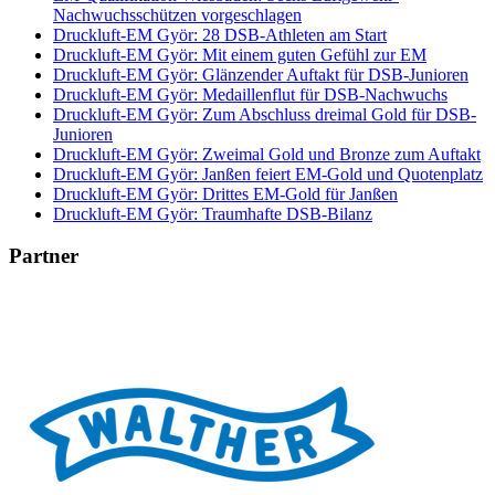
Nachwuchsschützen vorgeschlagen
Druckluft-EM Györ: 28 DSB-Athleten am Start
Druckluft-EM Györ: Mit einem guten Gefühl zur EM
Druckluft-EM Györ: Glänzender Auftakt für DSB-Junioren
Druckluft-EM Györ: Medaillenflut für DSB-Nachwuchs
Druckluft-EM Györ: Zum Abschluss dreimal Gold für DSB-
Junioren
Druckluft-EM Györ: Zweimal Gold und Bronze zum Auftakt
Druckluft-EM Györ: Janßen feiert EM-Gold und Quotenplatz
Druckluft-EM Györ: Drittes EM-Gold für Janßen
Druckluft-EM Györ: Traumhafte DSB-Bilanz
Partner