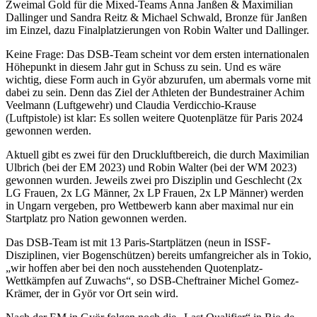
Zweimal Gold für die Mixed-Teams Anna Janßen & Maximilian
Dallinger und Sandra Reitz & Michael Schwald, Bronze für Janßen
im Einzel, dazu Finalplatzierungen von Robin Walter und Dallinger.
Keine Frage: Das DSB-Team scheint vor dem ersten internationalen
Höhepunkt in diesem Jahr gut in Schuss zu sein. Und es wäre
wichtig, diese Form auch in Györ abzurufen, um abermals vorne mit
dabei zu sein. Denn das Ziel der Athleten der Bundestrainer Achim
Veelmann (Luftgewehr) und Claudia Verdicchio-Krause
(Luftpistole) ist klar: Es sollen weitere Quotenplätze für Paris 2024
gewonnen werden.
Aktuell gibt es zwei für den Druckluftbereich, die durch Maximilian
Ulbrich (bei der EM 2023) und Robin Walter (bei der WM 2023)
gewonnen wurden. Jeweils zwei pro Disziplin und Geschlecht (2x
LG Frauen, 2x LG Männer, 2x LP Frauen, 2x LP Männer) werden
in Ungarn vergeben, pro Wettbewerb kann aber maximal nur ein
Startplatz pro Nation gewonnen werden.
Das DSB-Team ist mit 13 Paris-Startplätzen (neun in ISSF-
Disziplinen, vier Bogenschützen) bereits umfangreicher als in Tokio,
„wir hoffen aber bei den noch ausstehenden Quotenplatz-
Wettkämpfen auf Zuwachs“, so DSB-Cheftrainer Michel Gomez-
Krämer, der in Györ vor Ort sein wird.