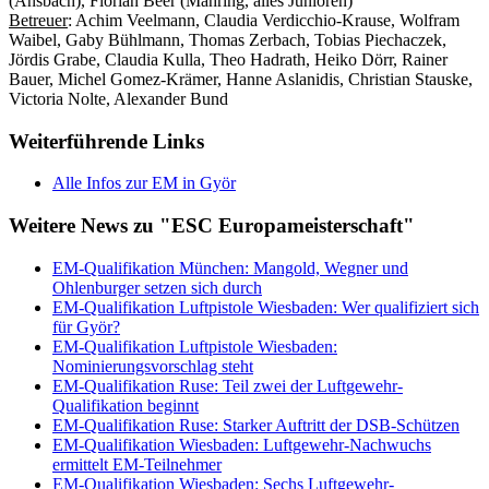
(Ansbach), Florian Beer (Mähring, alles Junioren)
Betreuer
: Achim Veelmann, Claudia Verdicchio-Krause, Wolfram
Waibel, Gaby Bühlmann, Thomas Zerbach, Tobias Piechaczek,
Jördis Grabe, Claudia Kulla, Theo Hadrath, Heiko Dörr, Rainer
Bauer, Michel Gomez-Krämer, Hanne Aslanidis, Christian Stauske,
Victoria Nolte, Alexander Bund
Weiterführende Links
Alle Infos zur EM in Györ
Weitere News zu "ESC Europameisterschaft"
EM-Qualifikation München: Mangold, Wegner und
Ohlenburger setzen sich durch
EM-Qualifikation Luftpistole Wiesbaden: Wer qualifiziert sich
für Györ?
EM-Qualifikation Luftpistole Wiesbaden:
Nominierungsvorschlag steht
EM-Qualifikation Ruse: Teil zwei der Luftgewehr-
Qualifikation beginnt
EM-Qualifikation Ruse: Starker Auftritt der DSB-Schützen
EM-Qualifikation Wiesbaden: Luftgewehr-Nachwuchs
ermittelt EM-Teilnehmer
EM-Qualifikation Wiesbaden: Sechs Luftgewehr-