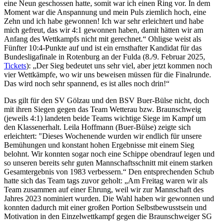
eine Neun geschossen hatte, somit war ich einen Ring vor. In dem
Moment war die Anspannung und mein Puls ziemlich hoch, eine
Zehn und ich habe gewonnen! Ich war sehr erleichtert und habe
mich gefreut, das wir 4:1 gewonnen haben, damit hätten wir am
Anfang des Wettkampfs nicht mit gerechnet.“ Ohligse weist als
Fünfter 10:4-Punkte auf und ist ein ernsthafter Kandidat für das
Bundesligafinale in Rotenburg an der Fulda (8./9. Februar 2025,
Tickets
): „Der Sieg bedeutet uns sehr viel, aber jetzt kommen noch
vier Wettkämpfe, wo wir uns beweisen müssen für die Finalrunde.
Das wird noch sehr spannend, es ist alles noch drin!“
Das gilt für den SV Gölzau und den BSV Buer-Bülse nicht, doch
mit ihren Siegen gegen das Team Wetterau bzw. Braunschweig
(jeweils 4:1) landeten beide Teams wichtige Siege im Kampf um
den Klassenerhalt. Leila Hoffmann (Buer-Bülse) zeigte sich
erleichtert: "Dieses Wochenende wurden wir endlich für unsere
Bemühungen und konstant hohen Ergebnisse mit einem Sieg
belohnt. Wir konnten sogar noch eine Schippe obendrauf legen und
so unseren bereits sehr guten Mannschaftsschnitt mit einem starken
Gesamtergebnis von 1983 verbessern.“ Den entsprechenden Schub
hatte sich das Team tags zuvor geholt: „Am Freitag waren wir als
Team zusammen auf einer Ehrung, weil wir zur Mannschaft des
Jahres 2023 nominiert wurden. Die Wahl haben wir gewonnen und
konnten dadurch mit einer großen Portion Selbstbewusstsein und
Motivation in den Einzelwettkampf gegen die Braunschweiger SG