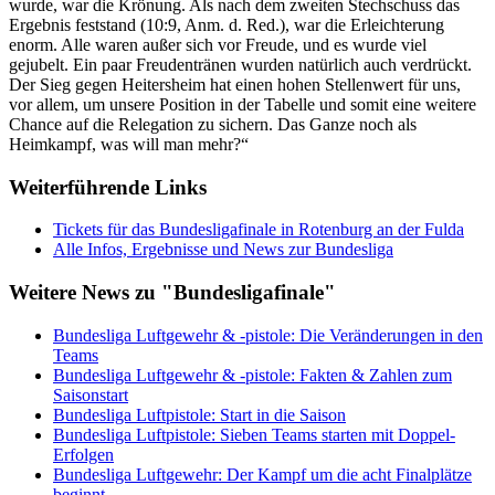
wurde, war die Krönung. Als nach dem zweiten Stechschuss das
Ergebnis feststand (10:9, Anm. d. Red.), war die Erleichterung
enorm. Alle waren außer sich vor Freude, und es wurde viel
gejubelt. Ein paar Freudentränen wurden natürlich auch verdrückt.
Der Sieg gegen Heitersheim hat einen hohen Stellenwert für uns,
vor allem, um unsere Position in der Tabelle und somit eine weitere
Chance auf die Relegation zu sichern. Das Ganze noch als
Heimkampf, was will man mehr?“
Weiterführende Links
Tickets für das Bundesligafinale in Rotenburg an der Fulda
Alle Infos, Ergebnisse und News zur Bundesliga
Weitere News zu "Bundesligafinale"
Bundesliga Luftgewehr & -pistole: Die Veränderungen in den
Teams
Bundesliga Luftgewehr & -pistole: Fakten & Zahlen zum
Saisonstart
Bundesliga Luftpistole: Start in die Saison
Bundesliga Luftpistole: Sieben Teams starten mit Doppel-
Erfolgen
Bundesliga Luftgewehr: Der Kampf um die acht Finalplätze
beginnt