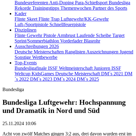
Bundesreferenten
Anti-Doping
Para-Schießsport
Bundesliga
Rekorde
Trainingstipps
Themenwochen
Partner des Sports
Kader
Flinte Skeet
Flinte Trap
Luftgewehr/KK-Gewehr
Luft-/Sportpistole
Schnellfeuerpistole
Disziplinen
Flinte
Gewehr
Pistole
Armbrust
Laufende Scheibe
Target
Sprint/Sommerbiathlon
Vorderlader
Blasrohr
Ausschreibungen 2026
Deutsche Meisterschaften
Ranglisten
Auszeichnungen
Jugend
Sonstige Wettbewerbe
Top-Events
Bundesligafinale
ISSF Weltmeisterschaft Junioren
ISSF
Weltcup
KidsGames
Deutsche Meisterschaft
DM´s 2021
DM
´s 2022
DM´s 2023
DM´s 2024
DM´s 2025
Bundesliga
Bundesliga Luftgewehr: Hochspannung
und Dramatik in Nord und Süd
25.11.2024 10:06
Acht von zwölf Matches gingen 3:2 aus, drei davon wurden erst im