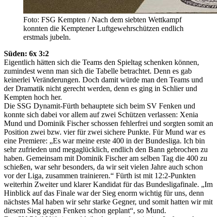
Foto: FSG Kempten / Nach dem siebten Wettkampf
konnten die Kemptener Luftgewehrschützen endlich
erstmals jubeln.
Süden: 6x 3:2
Eigentlich hätten sich die Teams den Spieltag schenken können,
zumindest wenn man sich die Tabelle betrachtet. Denn es gab
keinerlei Veränderungen. Doch damit würde man den Teams und
der Dramatik nicht gerecht werden, denn es ging in Schlier und
Kempten hoch her.
Die SSG Dynamit-Fürth behauptete sich beim SV Fenken und
konnte sich dabei vor allem auf zwei Schützen verlassen: Xenia
Mund und Dominik Fischer schossen fehlerfrei und sorgten somit an
Position zwei bzw. vier für zwei sichere Punkte. Für Mund war es
eine Premiere: „Es war meine erste 400 in der Bundesliga. Ich bin
sehr zufrieden und megaglücklich, endlich den Bann gebrochen zu
haben. Gemeinsam mit Dominik Fischer am selben Tag die 400 zu
schießen, war sehr besonders, da wir seit vielen Jahre auch schon
vor der Liga, zusammen trainieren.“ Fürth ist mit 12:2-Punkten
weiterhin Zweiter und klarer Kandidat für das Bundesligafinale. „Im
Hinblick auf das Finale war der Sieg enorm wichtig für uns, denn
nächstes Mal haben wir sehr starke Gegner, und somit hatten wir mit
diesem Sieg gegen Fenken schon geplant“, so Mund.