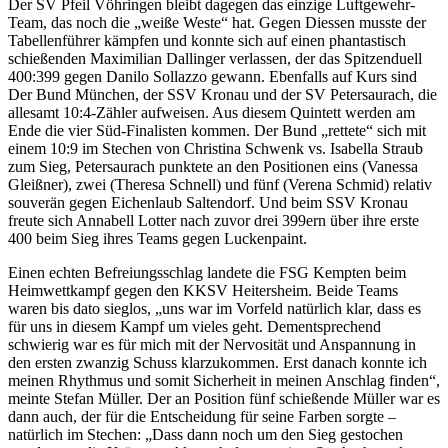
Der SV Pfeil Vöhringen bleibt dagegen das einzige Luftgewehr-
Team, das noch die „weiße Weste“ hat. Gegen Diessen musste der
Tabellenführer kämpfen und konnte sich auf einen phantastisch
schießenden Maximilian Dallinger verlassen, der das Spitzenduell
400:399 gegen Danilo Sollazzo gewann. Ebenfalls auf Kurs sind
Der Bund München, der SSV Kronau und der SV Petersaurach, die
allesamt 10:4-Zähler aufweisen. Aus diesem Quintett werden am
Ende die vier Süd-Finalisten kommen. Der Bund „rettete“ sich mit
einem 10:9 im Stechen von Christina Schwenk vs. Isabella Straub
zum Sieg, Petersaurach punktete an den Positionen eins (Vanessa
Gleißner), zwei (Theresa Schnell) und fünf (Verena Schmid) relativ
souverän gegen Eichenlaub Saltendorf. Und beim SSV Kronau
freute sich Annabell Lotter nach zuvor drei 399ern über ihre erste
400 beim Sieg ihres Teams gegen Luckenpaint.
Einen echten Befreiungsschlag landete die FSG Kempten beim
Heimwettkampf gegen den KKSV Heitersheim. Beide Teams
waren bis dato sieglos, „uns war im Vorfeld natürlich klar, dass es
für uns in diesem Kampf um vieles geht. Dementsprechend
schwierig war es für mich mit der Nervosität und Anspannung in
den ersten zwanzig Schuss klarzukommen. Erst danach konnte ich
meinen Rhythmus und somit Sicherheit in meinen Anschlag finden“,
meinte Stefan Müller. Der an Position fünf schießende Müller war es
dann auch, der für die Entscheidung für seine Farben sorgte –
natürlich im Stechen: „Dass dann noch um den Sieg gestochen