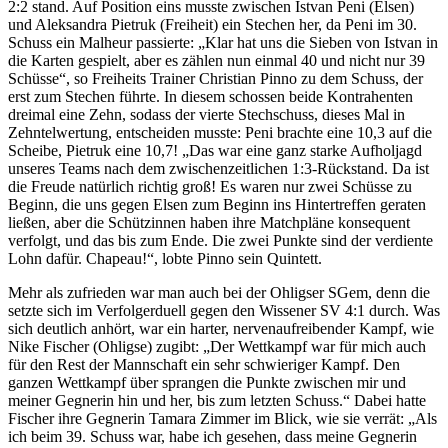
2:2 stand. Auf Position eins musste zwischen Istvan Peni (Elsen)
und Aleksandra Pietruk (Freiheit) ein Stechen her, da Peni im 30.
Schuss ein Malheur passierte: „Klar hat uns die Sieben von Istvan in
die Karten gespielt, aber es zählen nun einmal 40 und nicht nur 39
Schüsse“, so Freiheits Trainer Christian Pinno zu dem Schuss, der
erst zum Stechen führte. In diesem schossen beide Kontrahenten
dreimal eine Zehn, sodass der vierte Stechschuss, dieses Mal in
Zehntelwertung, entscheiden musste: Peni brachte eine 10,3 auf die
Scheibe, Pietruk eine 10,7! „Das war eine ganz starke Aufholjagd
unseres Teams nach dem zwischenzeitlichen 1:3-Rückstand. Da ist
die Freude natürlich richtig groß! Es waren nur zwei Schüsse zu
Beginn, die uns gegen Elsen zum Beginn ins Hintertreffen geraten
ließen, aber die Schützinnen haben ihre Matchpläne konsequent
verfolgt, und das bis zum Ende. Die zwei Punkte sind der verdiente
Lohn dafür. Chapeau!“, lobte Pinno sein Quintett.
Mehr als zufrieden war man auch bei der Ohligser SGem, denn die
setzte sich im Verfolgerduell gegen den Wissener SV 4:1 durch. Was
sich deutlich anhört, war ein harter, nervenaufreibender Kampf, wie
Nike Fischer (Ohligse) zugibt: „Der Wettkampf war für mich auch
für den Rest der Mannschaft ein sehr schwieriger Kampf. Den
ganzen Wettkampf über sprangen die Punkte zwischen mir und
meiner Gegnerin hin und her, bis zum letzten Schuss.“ Dabei hatte
Fischer ihre Gegnerin Tamara Zimmer im Blick, wie sie verrät: „Als
ich beim 39. Schuss war, habe ich gesehen, dass meine Gegnerin