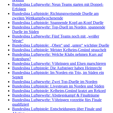
Bundesliga Luftgewehr: Neun Teams starten mit Doppel-
Erfolgen
Bundesliga Luftpistole: Richtungsweisende Duelle am
zweiten Wettkampfwochenende
Bundesliga Luftpistole: Spannende Kopf-an-Kopf Duelle
Bundesliga Luftgewehr: Top-Duell im Norden, spannende
Duelle im Süden
Bundesliga Luftgewehr: Fünf Teams noch mit „weißer
Weste“
Bundesliga Luftpistole: „Oben“ und „unten“ wichtige Duelle
Bundesliga Luftpistole: Meister Kelheim-Gmünd strauchelt
Bundesliga Luftgewehr: Welche Klubs nehmen Kurs auf
Rotenburg?
Bundesliga Luftgewehr: Vöhringen und Elsen marschieren
Bundesliga Luftpistole: Die Aufsteiger haben Heimrecht
Bundesliga Luftpistole: Im Norden ein Trio, im Süden ein
Septett
Bundesliga Luftgewehr: Zwei Top-Duelle im Norden
Bundesliga Luftpistole: Livestream im Norden und Süden
Bundesliga Luftpistole: Kelheim-Gmünd kratzt am Rekord
Bundesliga Luftgewehr: Abstiegskampf & Finalträume
Bundesliga Luftgewehr: Vöhringen vorzeitig fürs Finale
qualifiziert
Bundesliga Luftpistole: Entscheidungen über Finale und