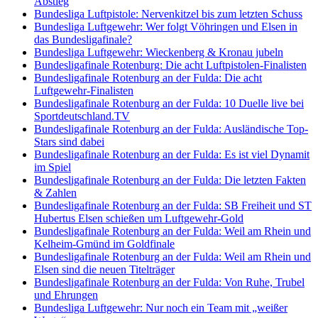
Abstieg
Bundesliga Luftpistole: Nervenkitzel bis zum letzten Schuss
Bundesliga Luftgewehr: Wer folgt Vöhringen und Elsen in
das Bundesligafinale?
Bundesliga Luftgewehr: Wieckenberg & Kronau jubeln
Bundesligafinale Rotenburg: Die acht Luftpistolen-Finalisten
Bundesligafinale Rotenburg an der Fulda: Die acht
Luftgewehr-Finalisten
Bundesligafinale Rotenburg an der Fulda: 10 Duelle live bei
Sportdeutschland.TV
Bundesligafinale Rotenburg an der Fulda: Ausländische Top-
Stars sind dabei
Bundesligafinale Rotenburg an der Fulda: Es ist viel Dynamit
im Spiel
Bundesligafinale Rotenburg an der Fulda: Die letzten Fakten
& Zahlen
Bundesligafinale Rotenburg an der Fulda: SB Freiheit und ST
Hubertus Elsen schießen um Luftgewehr-Gold
Bundesligafinale Rotenburg an der Fulda: Weil am Rhein und
Kelheim-Gmünd im Goldfinale
Bundesligafinale Rotenburg an der Fulda: Weil am Rhein und
Elsen sind die neuen Titelträger
Bundesligafinale Rotenburg an der Fulda: Von Ruhe, Trubel
und Ehrungen
Bundesliga Luftgewehr: Nur noch ein Team mit „weißer