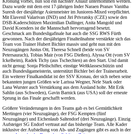
Krönung vorbei, nun soll ein nächster Anlauf unternommen werden.
Dazu wurde mit dem erst 17-jährigen Inder Naraen Pranav Vanitha
Suresh der diesjährige Asienmeister im Junioren-Mixed verpflichtet.
Mit Elavenil Valarivan (IND) und Jiri Privratsky (CZE) sowie den
DSB-Kaderschützen Maximilian Dallinger, Anita Mangold und
David Koenders ist die Mannschaft hervorragend besetzt.
Geschmack am Bundesligafinale hat auch die SSG RWS Fürth
gewonnen. Nach der diesjährigen Finalteilnahme verstärkte sich das
Team von Trainer Hubert Bichler massiv und geht nun mit den
Neuzugängen Justus Ott, Theresa Schnell (beide von SV
Petersaurach), Tobias Mair (von FSG Dießen), Alyssa Ott (vom SV
Ickelheim), Radek Tichy (aus Tschechien) an den Start. Und damit
nicht genug: Sonja Pfeilschifter, einstige Weltklasseschützin und
auch Bundesligameisterin, unterstützt Bichler bei der Trainerarbeit.
Ein weiterer Finalkandidat ist der SSV Kronau, der sich neben seine
bekannten jungen Größen wie Larissa Wegner, Nele Stark oder
Lana Wurster auch Verstärkung aus dem Ausland holte. Mit Erik
Sahlin (aus Schweden), Gavin Barnick (aus USA) soll der erneute
Sprung in das Finale geschafft werden.
Größere Veränderungen in den Teams gab es bei Gemütlichkeit
Mertingen (vier Neuzugänge), der FSG Kempten (fünf
Neuzugänge) und Eichenlaub Saltendorf (drei Neuzugänge). Einzig
Aufsteiger SG Endorf vertraut auf das bisherige Team. Alle Kader
inklusive der Aufstellung von Ab- und Zugängen gibt es auch in der