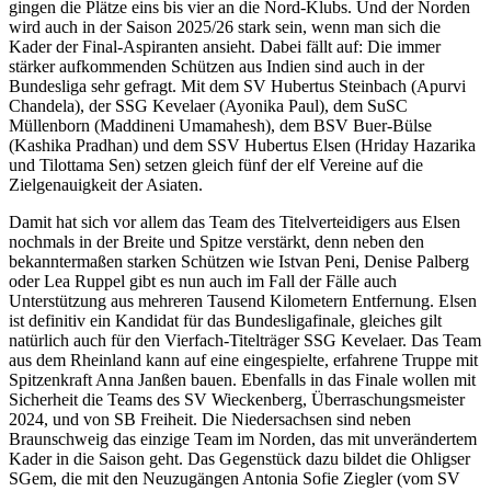
gingen die Plätze eins bis vier an die Nord-Klubs. Und der Norden
wird auch in der Saison 2025/26 stark sein, wenn man sich die
Kader der Final-Aspiranten ansieht. Dabei fällt auf: Die immer
stärker aufkommenden Schützen aus Indien sind auch in der
Bundesliga sehr gefragt. Mit dem SV Hubertus Steinbach (Apurvi
Chandela), der SSG Kevelaer (Ayonika Paul), dem SuSC
Müllenborn (Maddineni Umamahesh), dem BSV Buer-Bülse
(Kashika Pradhan) und dem SSV Hubertus Elsen (Hriday Hazarika
und Tilottama Sen) setzen gleich fünf der elf Vereine auf die
Zielgenauigkeit der Asiaten.
Damit hat sich vor allem das Team des Titelverteidigers aus Elsen
nochmals in der Breite und Spitze verstärkt, denn neben den
bekanntermaßen starken Schützen wie Istvan Peni, Denise Palberg
oder Lea Ruppel gibt es nun auch im Fall der Fälle auch
Unterstützung aus mehreren Tausend Kilometern Entfernung. Elsen
ist definitiv ein Kandidat für das Bundesligafinale, gleiches gilt
natürlich auch für den Vierfach-Titelträger SSG Kevelaer. Das Team
aus dem Rheinland kann auf eine eingespielte, erfahrene Truppe mit
Spitzenkraft Anna Janßen bauen. Ebenfalls in das Finale wollen mit
Sicherheit die Teams des SV Wieckenberg, Überraschungsmeister
2024, und von SB Freiheit. Die Niedersachsen sind neben
Braunschweig das einzige Team im Norden, das mit unverändertem
Kader in die Saison geht. Das Gegenstück dazu bildet die Ohligser
SGem, die mit den Neuzugängen Antonia Sofie Ziegler (vom SV