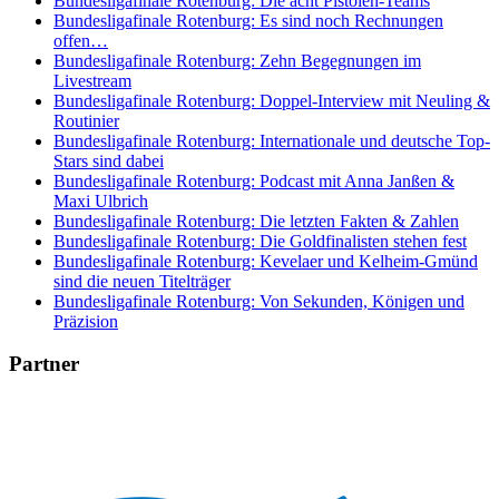
Bundesligafinale Rotenburg: Die acht Pistolen-Teams
Bundesligafinale Rotenburg: Es sind noch Rechnungen
offen…
Bundesligafinale Rotenburg: Zehn Begegnungen im
Livestream
Bundesligafinale Rotenburg: Doppel-Interview mit Neuling &
Routinier
Bundesligafinale Rotenburg: Internationale und deutsche Top-
Stars sind dabei
Bundesligafinale Rotenburg: Podcast mit Anna Janßen &
Maxi Ulbrich
Bundesligafinale Rotenburg: Die letzten Fakten & Zahlen
Bundesligafinale Rotenburg: Die Goldfinalisten stehen fest
Bundesligafinale Rotenburg: Kevelaer und Kelheim-Gmünd
sind die neuen Titelträger
Bundesligafinale Rotenburg: Von Sekunden, Königen und
Präzision
Partner