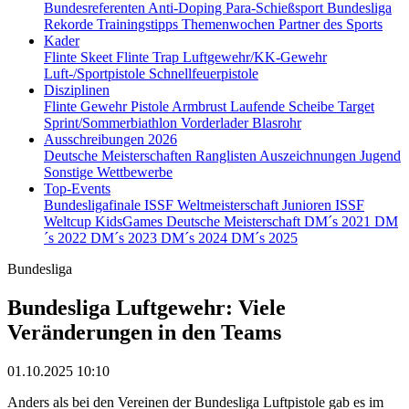
Bundesreferenten
Anti-Doping
Para-Schießsport
Bundesliga
Rekorde
Trainingstipps
Themenwochen
Partner des Sports
Kader
Flinte Skeet
Flinte Trap
Luftgewehr/KK-Gewehr
Luft-/Sportpistole
Schnellfeuerpistole
Disziplinen
Flinte
Gewehr
Pistole
Armbrust
Laufende Scheibe
Target
Sprint/Sommerbiathlon
Vorderlader
Blasrohr
Ausschreibungen 2026
Deutsche Meisterschaften
Ranglisten
Auszeichnungen
Jugend
Sonstige Wettbewerbe
Top-Events
Bundesligafinale
ISSF Weltmeisterschaft Junioren
ISSF
Weltcup
KidsGames
Deutsche Meisterschaft
DM´s 2021
DM
´s 2022
DM´s 2023
DM´s 2024
DM´s 2025
Bundesliga
Bundesliga Luftgewehr: Viele
Veränderungen in den Teams
01.10.2025 10:10
Anders als bei den Vereinen der Bundesliga Luftpistole gab es im