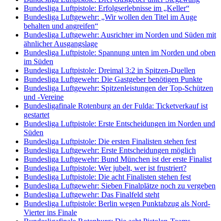
Bundesliga Luftpistole: Erfolgserlebnisse im „Keller“
Bundesliga Luftgewehr: „Wir wollen den Titel im Auge
behalten und angreifen“
Bundesliga Luftgewehr: Ausrichter im Norden und Süden mit
ähnlicher Ausgangslage
Bundesliga Luftpistole: Spannung unten im Norden und oben
im Süden
Bundesliga Luftpistole: Dreimal 3:2 in Spitzen-Duellen
Bundesliga Luftgewehr: Die Gastgeber benötigen Punkte
Bundesliga Luftgewehr: Spitzenleistungen der Top-Schützen
und -Vereine
Bundesligafinale Rotenburg an der Fulda: Ticketverkauf ist
gestartet
Bundesliga Luftpistole: Erste Entscheidungen im Norden und
Süden
Bundesliga Luftpistole: Die ersten Finalisten stehen fest
Bundesliga Luftgewehr: Erste Entscheidungen möglich
Bundesliga Luftgewehr: Bund München ist der erste Finalist
Bundesliga Luftpistole: Wer jubelt, wer ist frustriert?
Bundesliga Luftpistole: Die acht Finalisten stehen fest
Bundesliga Luftgewehr: Sieben Finalplätze noch zu vergeben
Bundesliga Luftgewehr: Das Finalfeld steht
Bundesliga Luftpistole: Berlin wegen Punktabzug als Nord-
Vierter ins Finale