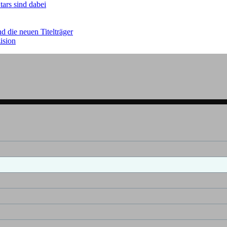
tars sind dabei
 die neuen Titelträger
ision