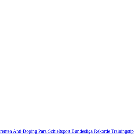
erenten
Anti-Doping
Para-Schießsport
Bundesliga
Rekorde
Trainingsti