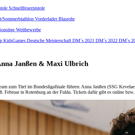
stole
Schnellfeuerpistole
nt/Sommerbiathlon
Vorderlader
Blasrohr
Sonstige Wettbewerbe
up
KidsGames
Deutsche Meisterschaft
DM´s 2021
DM´s 2022
DM´s 2
 Anna Janßen & Maxi Ulbrich
 Team zum Titel im Bundesligafinale führen: Anna Janßen (SSG Kevel
. Februar in Rotenburg an der Fulda. Tickets dafür gibt es online bzw.