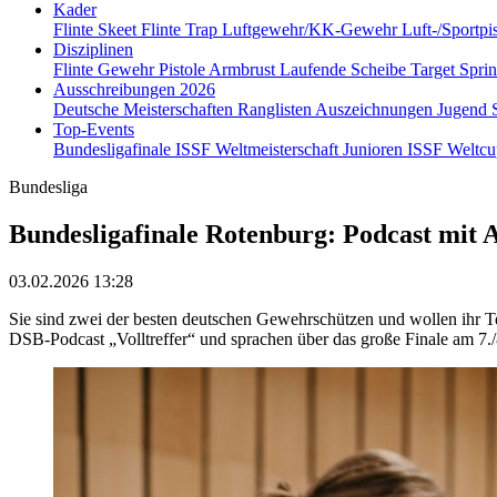
Kader
Flinte Skeet
Flinte Trap
Luftgewehr/KK-Gewehr
Luft-/Sportpi
Disziplinen
Flinte
Gewehr
Pistole
Armbrust
Laufende Scheibe
Target Spri
Ausschreibungen 2026
Deutsche Meisterschaften
Ranglisten
Auszeichnungen
Jugend
Top-Events
Bundesligafinale
ISSF Weltmeisterschaft Junioren
ISSF Weltc
Bundesliga
Bundesligafinale Rotenburg: Podcast mit
03.02.2026 13:28
Sie sind zwei der besten deutschen Gewehrschützen und wollen ihr
DSB-Podcast „Volltreffer“ und sprachen über das große Finale am 7./8