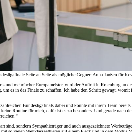
ndesligafinale Seite an Seite als mögliche Gegner: Anna Janßen für K
s und mehrfacher Europameister, wird der Auftritt in Rotenburg an der 
um es in das Finale zu schaffen. Ich habe den Schritt gewagt, womit i
 zahlreichen Bundesligafinals dabei und konnte mit ihrem Team bereits
iv keine Routine für mich, dafür ist es zu besonders. Und gerade nach d
rreichen.“
tart sind, sondern Sympathieträger und auch ausgezeichnete Werbeträger
, mit so vielen Weltklasseathleten auf einem Fleck und in dem Modus M