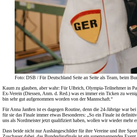
Foto: DSB / Für Deutschland Seite an Seite als Team, beim Bu
Kaum zu glauben, aber wahr: Für Ulbrich, Olympia-Teilnehmer in Pari
Ex-Verein (Diessen, Anm. d. Red.) was es immer ein Ticken zu wenig, 
bin sehr gut aufgenommen worden von der Mannschaft.“
Für Anna Janßen ist es dagegen Routine, denn die 24-Jährige war bei
für sie das Finale immer etwas Besonderes: „So ein Finale ist definit
uns als Nordmeister jetzt qualifiziert haben, wollen wir wieder mehr e
Dass beide nicht nur Aushängeschilder für ihre Vereine und ihre Spor
Zuschauer dabei, das Bundesligafinale ist ein superspannendes Event