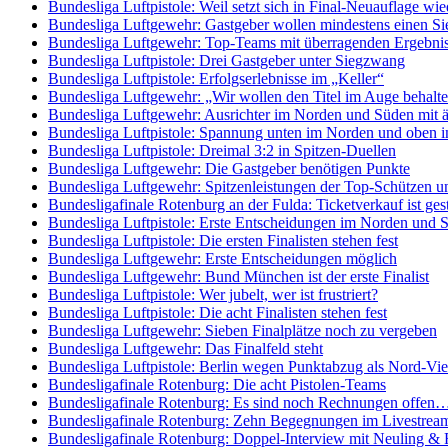
Bundesliga Luftpistole: Weil setzt sich in Final-Neuauflage wi
Bundesliga Luftgewehr: Gastgeber wollen mindestens einen Si
Bundesliga Luftgewehr: Top-Teams mit überragenden Ergebni
Bundesliga Luftpistole: Drei Gastgeber unter Siegzwang
Bundesliga Luftpistole: Erfolgserlebnisse im „Keller“
Bundesliga Luftgewehr: „Wir wollen den Titel im Auge behalte
Bundesliga Luftgewehr: Ausrichter im Norden und Süden mit 
Bundesliga Luftpistole: Spannung unten im Norden und oben 
Bundesliga Luftpistole: Dreimal 3:2 in Spitzen-Duellen
Bundesliga Luftgewehr: Die Gastgeber benötigen Punkte
Bundesliga Luftgewehr: Spitzenleistungen der Top-Schützen u
Bundesligafinale Rotenburg an der Fulda: Ticketverkauf ist gest
Bundesliga Luftpistole: Erste Entscheidungen im Norden und 
Bundesliga Luftpistole: Die ersten Finalisten stehen fest
Bundesliga Luftgewehr: Erste Entscheidungen möglich
Bundesliga Luftgewehr: Bund München ist der erste Finalist
Bundesliga Luftpistole: Wer jubelt, wer ist frustriert?
Bundesliga Luftpistole: Die acht Finalisten stehen fest
Bundesliga Luftgewehr: Sieben Finalplätze noch zu vergeben
Bundesliga Luftgewehr: Das Finalfeld steht
Bundesliga Luftpistole: Berlin wegen Punktabzug als Nord-Vier
Bundesligafinale Rotenburg: Die acht Pistolen-Teams
Bundesligafinale Rotenburg: Es sind noch Rechnungen offen
Bundesligafinale Rotenburg: Zehn Begegnungen im Livestrea
Bundesligafinale Rotenburg: Doppel-Interview mit Neuling & 