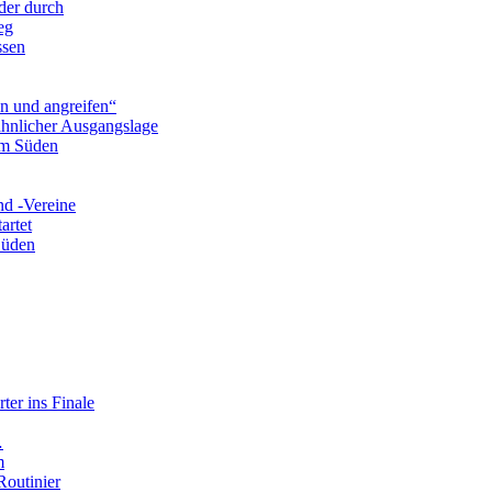
eder durch
eg
ssen
n und angreifen“
ähnlicher Ausgangslage
im Süden
nd -Vereine
artet
Süden
ter ins Finale
…
m
Routinier