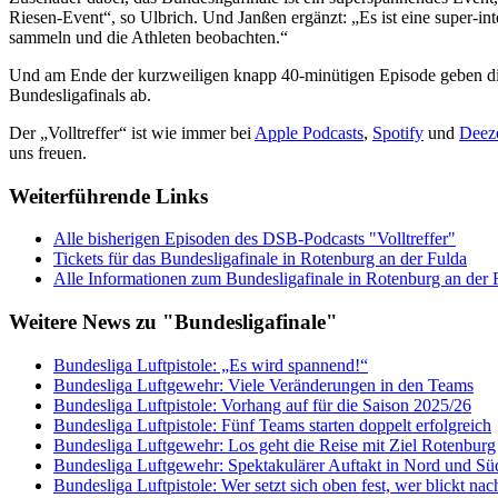
Riesen-Event“, so Ulbrich. Und Janßen ergänzt: „Es ist eine super-int
sammeln und die Athleten beobachten.“
Und am Ende der kurzweiligen knapp 40-minütigen Episode geben die B
Bundesligafinals ab.
Der „Volltreffer“ ist wie immer bei
Apple Podcasts
,
Spotify
und
Deez
uns freuen.
Weiterführende Links
Alle bisherigen Episoden des DSB-Podcasts "Volltreffer"
Tickets für das Bundesligafinale in Rotenburg an der Fulda
Alle Informationen zum Bundesligafinale in Rotenburg an der 
Weitere News zu "Bundesligafinale"
Bundesliga Luftpistole: „Es wird spannend!“
Bundesliga Luftgewehr: Viele Veränderungen in den Teams
Bundesliga Luftpistole: Vorhang auf für die Saison 2025/26
Bundesliga Luftpistole: Fünf Teams starten doppelt erfolgreich
Bundesliga Luftgewehr: Los geht die Reise mit Ziel Rotenburg
Bundesliga Luftgewehr: Spektakulärer Auftakt in Nord und Sü
Bundesliga Luftpistole: Wer setzt sich oben fest, wer blickt nac