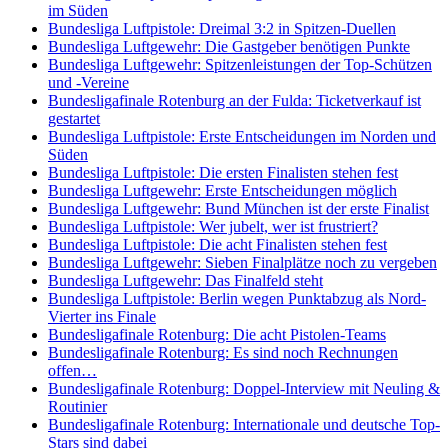
im Süden
Bundesliga Luftpistole: Dreimal 3:2 in Spitzen-Duellen
Bundesliga Luftgewehr: Die Gastgeber benötigen Punkte
Bundesliga Luftgewehr: Spitzenleistungen der Top-Schützen
und -Vereine
Bundesligafinale Rotenburg an der Fulda: Ticketverkauf ist
gestartet
Bundesliga Luftpistole: Erste Entscheidungen im Norden und
Süden
Bundesliga Luftpistole: Die ersten Finalisten stehen fest
Bundesliga Luftgewehr: Erste Entscheidungen möglich
Bundesliga Luftgewehr: Bund München ist der erste Finalist
Bundesliga Luftpistole: Wer jubelt, wer ist frustriert?
Bundesliga Luftpistole: Die acht Finalisten stehen fest
Bundesliga Luftgewehr: Sieben Finalplätze noch zu vergeben
Bundesliga Luftgewehr: Das Finalfeld steht
Bundesliga Luftpistole: Berlin wegen Punktabzug als Nord-
Vierter ins Finale
Bundesligafinale Rotenburg: Die acht Pistolen-Teams
Bundesligafinale Rotenburg: Es sind noch Rechnungen
offen…
Bundesligafinale Rotenburg: Doppel-Interview mit Neuling &
Routinier
Bundesligafinale Rotenburg: Internationale und deutsche Top-
Stars sind dabei