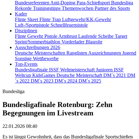
Bundesreferenten
Anti-Doping
Para-Schießsport
Bundesliga
Rekorde
Trainingstipps
Themenwochen
Partner des Sports
Kader
Flinte Skeet
Flinte Trap
Luftgewehr/KK-Gewehr
Luft-/Sportpistole
Schnellfeuerpistole
Disziplinen
Flinte
Gewehr
Pistole
Armbrust
Laufende Scheibe
Target
Sprint/Sommerbiathlon
Vorderlader
Blasrohr
Ausschreibungen 2026
Deutsche Meisterschaften
Ranglisten
Auszeichnungen
Jugend
Sonstige Wettbewerbe
Top-Events
Bundesligafinale
ISSF Weltmeisterschaft Junioren
ISSF
Weltcup
KidsGames
Deutsche Meisterschaft
DM´s 2021
DM
´s 2022
DM´s 2023
DM´s 2024
DM´s 2025
Bundesliga
Bundesligafinale Rotenburg: Zehn
Begegnungen im Livestream
22.01.2026 08:40
Es ist längst Gewohnheit, dass das Bundesligafinale Sportschießen