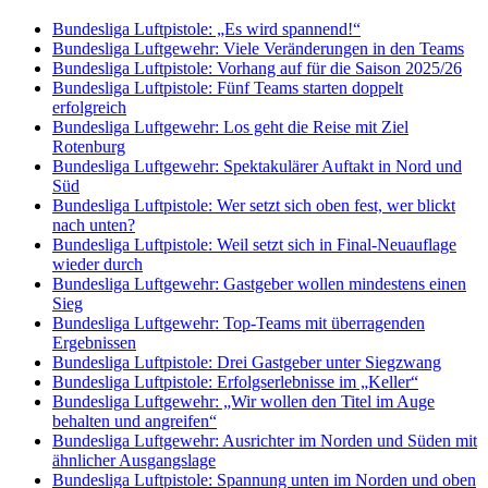
Bundesliga Luftpistole: „Es wird spannend!“
Bundesliga Luftgewehr: Viele Veränderungen in den Teams
Bundesliga Luftpistole: Vorhang auf für die Saison 2025/26
Bundesliga Luftpistole: Fünf Teams starten doppelt
erfolgreich
Bundesliga Luftgewehr: Los geht die Reise mit Ziel
Rotenburg
Bundesliga Luftgewehr: Spektakulärer Auftakt in Nord und
Süd
Bundesliga Luftpistole: Wer setzt sich oben fest, wer blickt
nach unten?
Bundesliga Luftpistole: Weil setzt sich in Final-Neuauflage
wieder durch
Bundesliga Luftgewehr: Gastgeber wollen mindestens einen
Sieg
Bundesliga Luftgewehr: Top-Teams mit überragenden
Ergebnissen
Bundesliga Luftpistole: Drei Gastgeber unter Siegzwang
Bundesliga Luftpistole: Erfolgserlebnisse im „Keller“
Bundesliga Luftgewehr: „Wir wollen den Titel im Auge
behalten und angreifen“
Bundesliga Luftgewehr: Ausrichter im Norden und Süden mit
ähnlicher Ausgangslage
Bundesliga Luftpistole: Spannung unten im Norden und oben