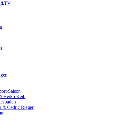
and.TV
en
us
ngen
port-Saison
 & Heiko Keib
iesbaden
r & Cedric Rieger
on