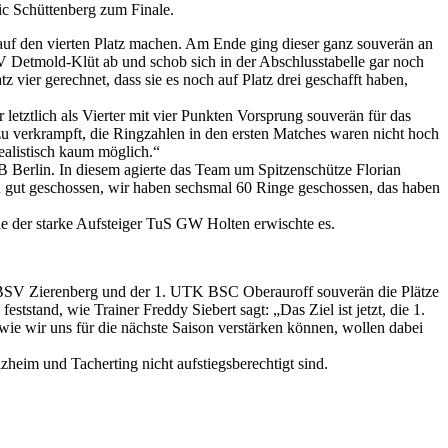
ic Schüttenberg zum Finale.
f den vierten Platz machen. Am Ende ging dieser ganz souverän an
Detmold-Klüt ab und schob sich in der Abschlusstabelle gar noch
vier gerechnet, dass sie es noch auf Platz drei geschafft haben,
etztlich als Vierter mit vier Punkten Vorsprung souverän für das
 zu verkrampft, die Ringzahlen in den ersten Matches waren nicht hoch
realistisch kaum möglich.“
Berlin. In diesem agierte das Team um Spitzenschütze Florian
en gut geschossen, wir haben sechsmal 60 Ringe geschossen, das haben
e der starke Aufsteiger TuS GW Holten erwischte es.
er BSV Zierenberg und der 1. UTK BSC Oberauroff souverän die Plätze
tstand, wie Trainer Freddy Siebert sagt: „Das Ziel ist jetzt, die 1.
 wie wir uns für die nächste Saison verstärken können, wollen dabei
im und Tacherting nicht aufstiegsberechtigt sind.