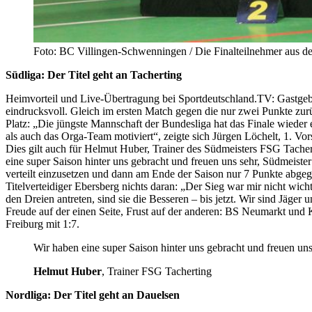
Foto: BC Villingen-Schwenningen / Die Finalteilnehmer aus de
Südliga: Der Titel geht an Tacherting
Heimvorteil und Live-Übertragung bei Sportdeutschland.TV: Gastgebe
eindrucksvoll. Gleich im ersten Match gegen die nur zwei Punkte zur
Platz: „Die jüngste Mannschaft der Bundesliga hat das Finale wieder
als auch das Orga-Team motiviert“, zeigte sich Jürgen Löchelt, 1. Vors
Dies gilt auch für Helmut Huber, Trainer des Südmeisters FSG Tache
eine super Saison hinter uns gebracht und freuen uns sehr, Südmeiste
verteilt einzusetzen und dann am Ende der Saison nur 7 Punkte abgege
Titelverteidiger Ebersberg nichts daran: „Der Sieg war mir nicht wic
den Dreien antreten, sind sie die Besseren – bis jetzt. Wir sind Jäger 
Freude auf der einen Seite, Frust auf der anderen: BS Neumarkt und
Freiburg mit 1:7.
Wir haben eine super Saison hinter uns gebracht und freuen un
Helmut Huber
, Trainer FSG Tacherting
Nordliga: Der Titel geht an Dauelsen