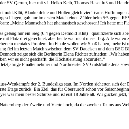
es der SV Qerum, hier mit v.l. Heiko Keib, Thomas Hasenfuß und Hendr
tmold-Klüt, Blankenfelde und Holten gleich vier Teams Hoffnungen au
schlagen, gab nur im ersten Match einen Zähler beim 5:5 gegen RSV 
m: „Meine Mannschaft hat phantastisch geschossen! Ich hatte mit Platz 
lang nur ein Sieg (6:4 gegen Detmold-Klüt) - qualifizierte sich aber l
e mit Platz drei gerechnet, aber heute war nicht unser Tag. Alle waren
 eher ein mentales Problem. Im Finale wollen wir Spaß haben, mehr ist 
dung fiel im letzten Match zwischen dem SV Dauelsen und dem BSC BB 
. Dennoch zeigte sich die Berlinerin Elena Richter zufrieden: „Wir hab
ben wir es nicht geschafft, die Höchstleistung abzurufen.“
letztjährige Finalteilnehmer und Nordmeister SV GutsMuths Jena sowi
luss-Wettkämpfe der 2. Bundesliga statt. Im Norden sicherten sich d
te Etage zurück. Ein Ziel, das für Oberauroff schon vor Saisonbeginn fes
r war mein bester Schütze und ist erst 18 Jahre alt. Wir gucken jetzt,
ernberg der Zweite und Vierte hoch, da die zweiten Teams aus Welzhe