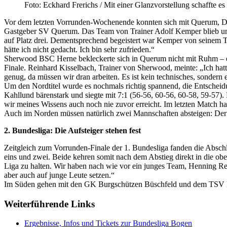
Foto: Eckhard Frerichs / Mit einer Glanzvorstellung schaffte 
Vor dem letzten Vorrunden-Wochenende konnten sich mit Querum, De
Gastgeber SV Querum. Das Team von Trainer Adolf Kemper blieb unge
auf Platz drei. Dementsprechend begeistert war Kemper von seinem Tea
hätte ich nicht gedacht. Ich bin sehr zufrieden.“
Sherwood BSC Herne bekleckerte sich in Querum nicht mit Ruhm – es ge
Finale. Reinhard Kisselbach, Trainer von Sherwood, meinte: „Ich hatt
genug, da müssen wir dran arbeiten. Es ist kein technisches, sondern
Um den Nordtitel wurde es nochmals richtig spannend, die Entschei
Kahllund bärenstark und siegte mit 7:1 (56-56, 60-56, 60-58, 59-57)
wir meines Wissens auch noch nie zuvor erreicht. Im letzten Match ha
Auch im Norden müssen natürlich zwei Mannschaften absteigen: Der 
2. Bundesliga: Die Aufsteiger stehen fest
Zeitgleich zum Vorrunden-Finale der 1. Bundesliga fanden die Absch
eins und zwei. Beide kehren somit nach dem Abstieg direkt in die obers
Liga zu halten. Wir haben nach wie vor ein junges Team, Henning Reye
aber auch auf junge Leute setzen.“
Im Süden gehen mit den GK Burgschützen Büschfeld und dem TSV Natt
Weiterführende Links
Ergebnisse, Infos und Tickets zur Bundesliga Bogen