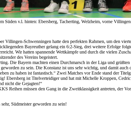
m Süden v.l. hinten: Ebersberg, Tacherting, Welzheim, vorne Villing
r Villingen-Schwenningen hatte den perfekten Rahmen, um den vierten 
ückliegenden Bayreuther gelang ein 6:2-Sieg, drei weitere Erfolge fo
 erreicht. Wir hatten spannende Wettkämpfe und durch die vielen Zusch
itzender des Vereins begeistert.
rting. Die Bayern machten einen Durchmarsch in der Liga und grüßten 
r geworden zu sein. Die Konstanz ist uns sehr wichtig, und damit auch 
ben zu haben ist fantastisch.“ Zwei Matches vor Ende stand der Titelg
htig! Ebersberg ist Titelverteidiger und hat mit Michelle Kroppen, Ced
und nicht die Gejagten!“
 KKS Reihen müssen den Gang in die Zweitklassigkeit antreten, der Vor
s sehr, Südmeister geworden zu sein!