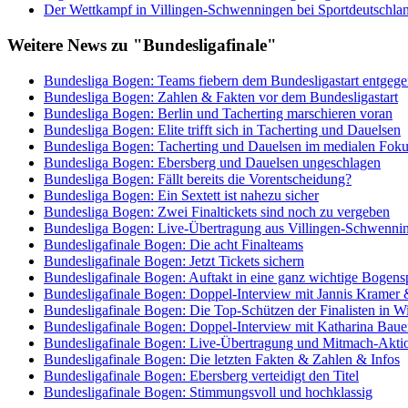
Der Wettkampf in Villingen-Schwenningen bei Sportdeutschl
Weitere News zu "Bundesligafinale"
Bundesliga Bogen: Teams fiebern dem Bundesligastart entgeg
Bundesliga Bogen: Zahlen & Fakten vor dem Bundesligastart
Bundesliga Bogen: Berlin und Tacherting marschieren voran
Bundesliga Bogen: Elite trifft sich in Tacherting und Dauelsen
Bundesliga Bogen: Tacherting und Dauelsen im medialen Fok
Bundesliga Bogen: Ebersberg und Dauelsen ungeschlagen
Bundesliga Bogen: Fällt bereits die Vorentscheidung?
Bundesliga Bogen: Ein Sextett ist nahezu sicher
Bundesliga Bogen: Zwei Finaltickets sind noch zu vergeben
Bundesliga Bogen: Live-Übertragung aus Villingen-Schwenni
Bundesligafinale Bogen: Die acht Finalteams
Bundesligafinale Bogen: Jetzt Tickets sichern
Bundesligafinale Bogen: Auftakt in eine ganz wichtige Bogens
Bundesligafinale Bogen: Doppel-Interview mit Jannis Kramer
Bundesligafinale Bogen: Die Top-Schützen der Finalisten in W
Bundesligafinale Bogen: Doppel-Interview mit Katharina Baue
Bundesligafinale Bogen: Live-Übertragung und Mitmach-Akti
Bundesligafinale Bogen: Die letzten Fakten & Zahlen & Infos
Bundesligafinale Bogen: Ebersberg verteidigt den Titel
Bundesligafinale Bogen: Stimmungsvoll und hochklassig