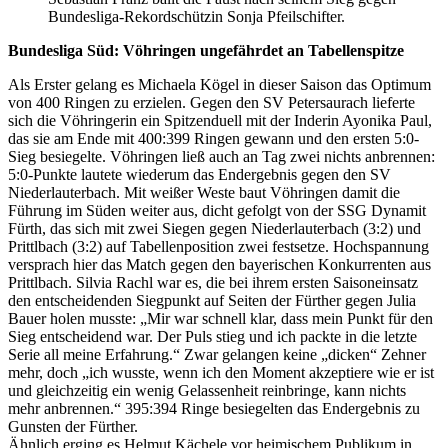
Bundesliga-Rekordschützin Sonja Pfeilschifter.
Bundesliga Süd: Vöhringen ungefährdet an Tabellenspitze
Als Erster gelang es Michaela Kögel in dieser Saison das Optimum
von 400 Ringen zu erzielen. Gegen den SV Petersaurach lieferte
sich die Vöhringerin ein Spitzenduell mit der Inderin Ayonika Paul,
das sie am Ende mit 400:399 Ringen gewann und den ersten 5:0-
Sieg besiegelte. Vöhringen ließ auch an Tag zwei nichts anbrennen:
5:0-Punkte lautete wiederum das Endergebnis gegen den SV
Niederlauterbach. Mit weißer Weste baut Vöhringen damit die
Führung im Süden weiter aus, dicht gefolgt von der SSG Dynamit
Fürth, das sich mit zwei Siegen gegen Niederlauterbach (3:2) und
Prittlbach (3:2) auf Tabellenposition zwei festsetze. Hochspannung
versprach hier das Match gegen den bayerischen Konkurrenten aus
Prittlbach. Silvia Rachl war es, die bei ihrem ersten Saisoneinsatz
den entscheidenden Siegpunkt auf Seiten der Fürther gegen Julia
Bauer holen musste: „Mir war schnell klar, dass mein Punkt für den
Sieg entscheidend war. Der Puls stieg und ich packte in die letzte
Serie all meine Erfahrung.“ Zwar gelangen keine „dicken“ Zehner
mehr, doch „ich wusste, wenn ich den Moment akzeptiere wie er ist
und gleichzeitig ein wenig Gelassenheit reinbringe, kann nichts
mehr anbrennen.“ 395:394 Ringe besiegelten das Endergebnis zu
Gunsten der Fürther.
Ähnlich erging es Helmut Kächele vor heimischem Publikum in