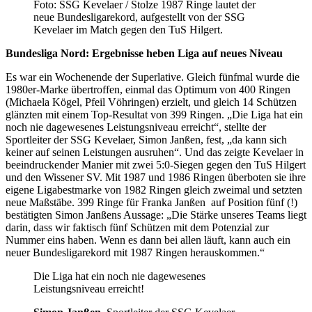
Foto: SSG Kevelaer / Stolze 1987 Ringe lautet der
neue Bundesligarekord, aufgestellt von der SSG
Kevelaer im Match gegen den TuS Hilgert.
Bundesliga Nord: Ergebnisse heben Liga auf neues Niveau
Es war ein Wochenende der Superlative. Gleich fünfmal wurde die
1980er-Marke übertroffen, einmal das Optimum von 400 Ringen
(Michaela Kögel, Pfeil Vöhringen) erzielt, und gleich 14 Schützen
glänzten mit einem Top-Resultat von 399 Ringen. „Die Liga hat ein
noch nie dagewesenes Leistungsniveau erreicht“, stellte der
Sportleiter der SSG Kevelaer, Simon Janßen, fest, „da kann sich
keiner auf seinen Leistungen ausruhen“. Und das zeigte Kevelaer in
beeindruckender Manier mit zwei 5:0-Siegen gegen den TuS Hilgert
und den Wissener SV. Mit 1987 und 1986 Ringen überboten sie ihre
eigene Ligabestmarke von 1982 Ringen gleich zweimal und setzten
neue Maßstäbe. 399 Ringe für Franka Janßen auf Position fünf (!)
bestätigten Simon Janßens Aussage: „Die Stärke unseres Teams liegt
darin, dass wir faktisch fünf Schützen mit dem Potenzial zur
Nummer eins haben. Wenn es dann bei allen läuft, kann auch ein
neuer Bundesligarekord mit 1987 Ringen herauskommen.“
Die Liga hat ein noch nie dagewesenes
Leistungsniveau erreicht!