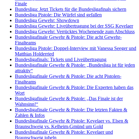
Finale
Bundesliga: Jetzt Tickets für die Bundesligafinals sichern
Bundesliga Pistole: Die Würfel sind gefallen
Bundesliga Gewehr: Showdown
Bundesliga Gewehr: Liveübertragung bei der SSG Kevelaer
Bundesliga Gewehr: Verrücktes Wochenende zum Abschluss
Bundesligafinale Gewehr & Pistole: Die acht Gewehr-
Finalteams
Bundesliga Pistole: Doppel-Interview mit Vanessa Seeger und
Matthias Holderried
Bundesligafinals: Tickets und Liveübertragung
Bundesligafinale Gewehr & Pistole: „Bundesliga ist für jeden
attraktiv“
Bundesligafinale Gewehr & Pistole: Die acht Pistolen-
Finalteams
Bundesligafinale Gewehr & Pistole: Die Experten haben das
Wort
Bundesligafinale Gewehr & Pistole: „Das Finale ist der
Wahnsinn!“
Bundesligafinale Gewehr & Pistole: Die letzten Fakten &
Zahlen & Infos
Bundesligafinale Gewehr & Pistole: Kevelaer vs. Elsen &
Braunschweig vs. Kelheim-Gmünd um Gold
Bundesligafinale Gewehr & Pistole: Kevelaer und
Braunschweig jubeln