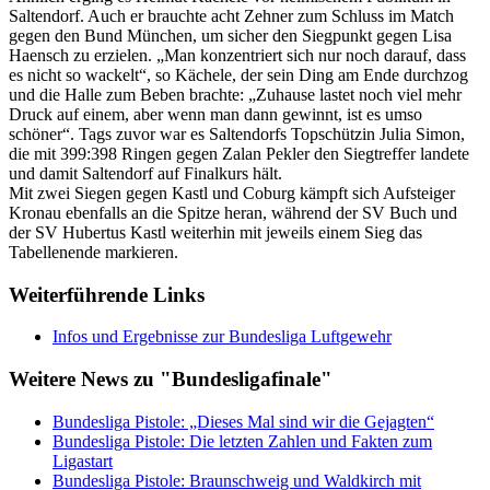
Saltendorf. Auch er brauchte acht Zehner zum Schluss im Match
gegen den Bund München, um sicher den Siegpunkt gegen Lisa
Haensch zu erzielen. „Man konzentriert sich nur noch darauf, dass
es nicht so wackelt“, so Kächele, der sein Ding am Ende durchzog
und die Halle zum Beben brachte: „Zuhause lastet noch viel mehr
Druck auf einem, aber wenn man dann gewinnt, ist es umso
schöner“. Tags zuvor war es Saltendorfs Topschützin Julia Simon,
die mit 399:398 Ringen gegen Zalan Pekler den Siegtreffer landete
und damit Saltendorf auf Finalkurs hält.
Mit zwei Siegen gegen Kastl und Coburg kämpft sich Aufsteiger
Kronau ebenfalls an die Spitze heran, während der SV Buch und
der SV Hubertus Kastl weiterhin mit jeweils einem Sieg das
Tabellenende markieren.
Weiterführende Links
Infos und Ergebnisse zur Bundesliga Luftgewehr
Weitere News zu "Bundesligafinale"
Bundesliga Pistole: „Dieses Mal sind wir die Gejagten“
Bundesliga Pistole: Die letzten Zahlen und Fakten zum
Ligastart
Bundesliga Pistole: Braunschweig und Waldkirch mit