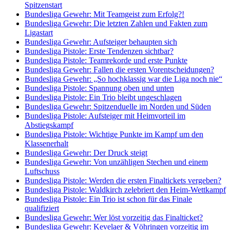
Spitzenstart
Bundesliga Gewehr: Mit Teamgeist zum Erfolg?!
Bundesliga Gewehr: Die letzten Zahlen und Fakten zum
Ligastart
Bundesliga Gewehr: Aufsteiger behaupten sich
Bundesliga Pistole: Erste Tendenzen sichtbar?
Bundesliga Pistole: Teamrekorde und erste Punkte
Bundesliga Gewehr: Fallen die ersten Vorentscheidungen?
Bundesliga Gewehr: „So hochklassig war die Liga noch nie“
Bundesliga Pistole: Spannung oben und unten
Bundesliga Pistole: Ein Trio bleibt ungeschlagen
Bundesliga Gewehr: Spitzenduelle im Norden und Süden
Bundesliga Pistole: Aufsteiger mit Heimvorteil im
Abstiegskampf
Bundesliga Pistole: Wichtige Punkte im Kampf um den
Klassenerhalt
Bundesliga Gewehr: Der Druck steigt
Bundesliga Gewehr: Von unzähligen Stechen und einem
Luftschuss
Bundesliga Pistole: Werden die ersten Finaltickets vergeben?
Bundesliga Pistole: Waldkirch zelebriert den Heim-Wettkampf
Bundesliga Pistole: Ein Trio ist schon für das Finale
qualifiziert
Bundesliga Gewehr: Wer löst vorzeitig das Finalticket?
Bundesliga Gewehr: Kevelaer & Vöhringen vorzeitig im