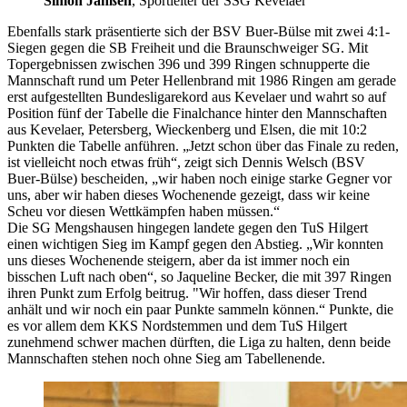
Simon Janßen
, Sportleiter der SSG Kevelaer
Ebenfalls stark präsentierte sich der BSV Buer-Bülse mit zwei 4:1-
Siegen gegen die SB Freiheit und die Braunschweiger SG. Mit
Topergebnissen zwischen 396 und 399 Ringen schnupperte die
Mannschaft rund um Peter Hellenbrand mit 1986 Ringen am gerade
erst aufgestellten Bundesligarekord aus Kevelaer und wahrt so auf
Position fünf der Tabelle die Finalchance hinter den Mannschaften
aus Kevelaer, Petersberg, Wieckenberg und Elsen, die mit 10:2
Punkten die Tabelle anführen. „Jetzt schon über das Finale zu reden,
ist vielleicht noch etwas früh“, zeigt sich Dennis Welsch (BSV
Buer-Bülse) bescheiden, „wir haben noch einige starke Gegner vor
uns, aber wir haben dieses Wochenende gezeigt, dass wir keine
Scheu vor diesen Wettkämpfen haben müssen.“
Die SG Mengshausen hingegen landete gegen den TuS Hilgert
einen wichtigen Sieg im Kampf gegen den Abstieg. „Wir konnten
uns dieses Wochenende steigern, aber da ist immer noch ein
bisschen Luft nach oben“, so Jaqueline Becker, die mit 397 Ringen
ihren Punkt zum Erfolg beitrug. "Wir hoffen, dass dieser Trend
anhält und wir noch ein paar Punkte sammeln können.“ Punkte, die
es vor allem dem KKS Nordstemmen und dem TuS Hilgert
zunehmend schwer machen dürften, die Liga zu halten, denn beide
Mannschaften stehen noch ohne Sieg am Tabellenende.