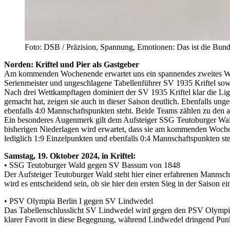
Foto: DSB / Präzision, Spannung, Emotionen: Das ist die Bunde
Norden: Kriftel und Pier als Gastgeber
Am kommenden Wochenende erwartet uns ein spannendes zweites Wett
Serienmeister und ungeschlagene Tabellenführer SV 1935 Kriftel sow
Nach drei Wettkampftagen dominiert der SV 1935 Kriftel klar die Liga
gemacht hat, zeigen sie auch in dieser Saison deutlich. Ebenfalls ung
ebenfalls 4:0 Mannschaftspunkten steht. Beide Teams zählen zu den a
Ein besonderes Augenmerk gilt dem Aufsteiger SSG Teutoburger Wald.
bisherigen Niederlagen wird erwartet, dass sie am kommenden Wochen
lediglich 1:9 Einzelpunkten und ebenfalls 0:4 Mannschaftspunkten steh
Samstag, 19. Oktober 2024, in Kriftel:
• SSG Teutoburger Wald gegen SV Bassum von 1848
Der Aufsteiger Teutoburger Wald steht hier einer erfahrenen Mannscha
wird es entscheidend sein, ob sie hier den ersten Sieg in der Saison
• PSV Olympia Berlin I gegen SV Lindwedel
Das Tabellenschlusslicht SV Lindwedel wird gegen den PSV Olympia B
klarer Favorit in diese Begegnung, während Lindwedel dringend Punkt