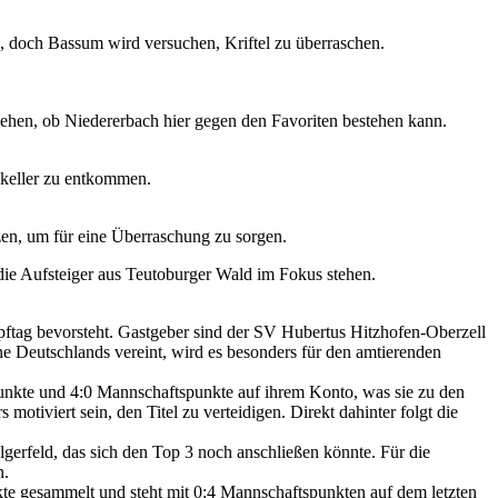
ch, doch Bassum wird versuchen, Kriftel zu überraschen.
 sehen, ob Niedererbach hier gegen den Favoriten bestehen kann.
nkeller zu entkommen.
tzen, um für eine Überraschung zu sorgen.
die Aufsteiger aus Teutoburger Wald im Fokus stehen.
ftag bevorsteht. Gastgeber sind der SV Hubertus Hitzhofen-Oberzell
ne Deutschlands vereint, wird es besonders für den amtierenden
nkte und 4:0 Mannschaftspunkte auf ihrem Konto, was sie zu den
tiviert sein, den Titel zu verteidigen. Direkt dahinter folgt die
erfeld, das sich den Top 3 noch anschließen könnte. Für die
n.
te gesammelt und steht mit 0:4 Mannschaftspunkten auf dem letzten