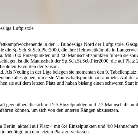
sliga Luftpistole
kampfwochenende in der 1. Bundesliga Nord der Luftpistole. Gastge
ie die Sp.Sch.St.Seb.Pier2000, die ihre Heimwettkämpfe in Langerweh
. Mit 10:0 Einzelpunkten und 4:0 Mannschaftspunkten führen sie souverä
eschlagen ist die Mannschaft der Sp.Sch.St.Seb.Pier2000, die auf Platz 
bsoluten Favoriten der Saison.
 Als Neuling in der Liga belegen sie momentan den 9. Tabellenplatz 
ende alles geben, um erste Mannschaftspunkte zu sammeln. Auf der an
en sie auf dem letzten Platz und haben bislang einen schweren Start in
ft gegenüber, die sich mit 5:5 Einzelpunkten und 2:2 Mannschaftspunkt
 einfahren können, um sich von den unteren Rängen abzusetzen.
erlin, aktuell auf Platz 4 mit 6:4 Einzelpunkten und 4:0 Mannschaftsp
e benötigt, um den letzten Platz zu verlassen.