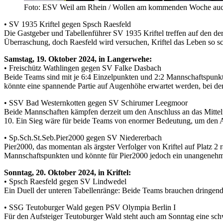
Foto: ESV Weil am Rhein / Wollen am kommenden Woche auc
• SV 1935 Kriftel gegen Spsch Raesfeld
Die Gastgeber und Tabellenführer SV 1935 Kriftel treffen auf den derz
Überraschung, doch Raesfeld wird versuchen, Kriftel das Leben so 
Samstag, 19. Oktober 2024, in Langerwehe:
• Freischütz Wathlingen gegen SV Falke Dasbach
Beide Teams sind mit je 6:4 Einzelpunkten und 2:2 Mannschaftspunkte
könnte eine spannende Partie auf Augenhöhe erwartet werden, bei der
• SSV Bad Westernkotten gegen SV Schirumer Leegmoor
Beide Mannschaften kämpfen derzeit um den Anschluss an das Mittel
10. Ein Sieg wäre für beide Teams von enormer Bedeutung, um den 
• Sp.Sch.St.Seb.Pier2000 gegen SV Niedererbach
Pier2000, das momentan als ärgster Verfolger von Kriftel auf Platz 2 r
Mannschaftspunkten und könnte für Pier2000 jedoch ein unangeneh
Sonntag, 20. Oktober 2024, in Kriftel:
• Spsch Raesfeld gegen SV Lindwedel
Ein Duell der unteren Tabellenränge: Beide Teams brauchen dringend
• SSG Teutoburger Wald gegen PSV Olympia Berlin I
Für den Aufsteiger Teutoburger Wald steht auch am Sonntag eine sch