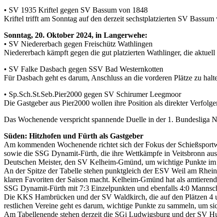
• SV 1935 Kriftel gegen SV Bassum von 1848
Kriftel trifft am Sonntag auf den derzeit sechstplatzierten SV Bassu
Sonntag, 20. Oktober 2024, in Langerwehe:
• SV Niedererbach gegen Freischütz Wathlingen
Niedererbach kämpft gegen die gut platzierten Wathlinger, die aktuel
• SV Falke Dasbach gegen SSV Bad Westernkotten
Für Dasbach geht es darum, Anschluss an die vorderen Plätze zu ha
• Sp.Sch.St.Seb.Pier2000 gegen SV Schirumer Leegmoor
Die Gastgeber aus Pier2000 wollen ihre Position als direkter Verfolg
Das Wochenende verspricht spannende Duelle in der 1. Bundesliga Nor
Süden: Hitzhofen und Fürth als Gastgeber
Am kommenden Wochenende richtet sich der Fokus der Schießsportwelt
sowie die SSG Dynamit-Fürth, die ihre Wettkämpfe in Veitsbronn aust
Deutschen Meister, den SV Kelheim-Gmünd, um wichtige Punkte im 
An der Spitze der Tabelle stehen punktgleich der ESV Weil am Rhe
klaren Favoriten der Saison macht. Kelheim-Gmünd hat als amtierender
SSG Dynamit-Fürth mit 7:3 Einzelpunkten und ebenfalls 4:0 Mannscha
Die KKS Hambrücken und der SV Waldkirch, die auf den Plätzen 4 und
restlichen Vereine geht es darum, wichtige Punkte zu sammeln, um sic
Am Tabellenende stehen derzeit die SGi Ludwigsburg und der SV Hub