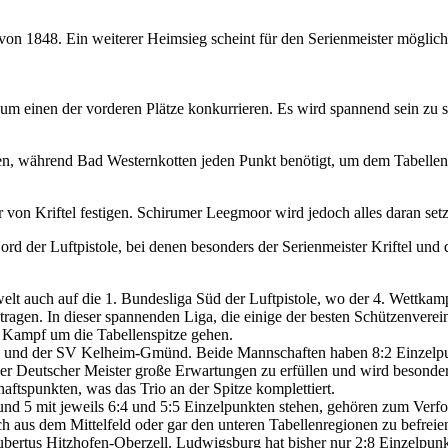
m von 1848. Ein weiterer Heimsieg scheint für den Serienmeister mögli
l um einen der vorderen Plätze konkurrieren. Es wird spannend sein zu
lten, während Bad Westernkotten jeden Punkt benötigt, um dem Tabelle
er von Kriftel festigen. Schirumer Leegmoor wird jedoch alles daran se
d der Luftpistole, bei denen besonders der Serienmeister Kriftel und 
 auch auf die 1. Bundesliga Süd der Luftpistole, wo der 4. Wettkamp
ragen. In dieser spannenden Liga, die einige der besten Schützenverei
Kampf um die Tabellenspitze gehen.
in und der SV Kelheim-Gmünd. Beide Mannschaften haben 8:2 Einzelpu
 Deutscher Meister große Erwartungen zu erfüllen und wird besonders mo
ftspunkten, was das Trio an der Spitze komplettiert.
 5 mit jeweils 6:4 und 5:5 Einzelpunkten stehen, gehören zum Verfolg
h aus dem Mittelfeld oder gar den unteren Tabellenregionen zu befreie
ertus Hitzhofen-Oberzell. Ludwigsburg hat bisher nur 2:8 Einzelpunk